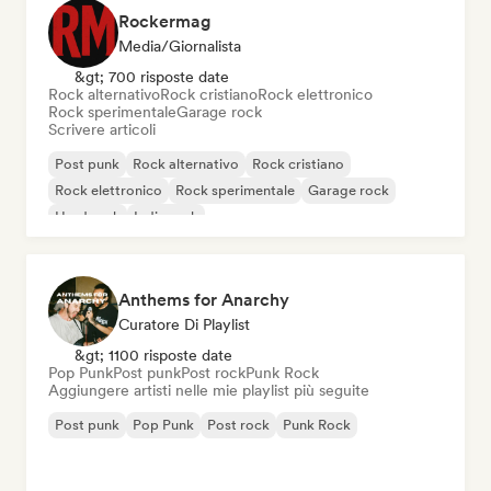
Rockermag
Media/Giornalista
&gt; 700 risposte date
Rock alternativo
Rock cristiano
Rock elettronico
Rock sperimentale
Garage rock
Scrivere articoli
Post punk
Rock alternativo
Rock cristiano
Rock elettronico
Rock sperimentale
Garage rock
Hard rock
Indie rock
Anthems for Anarchy
Curatore Di Playlist
&gt; 1100 risposte date
Pop Punk
Post punk
Post rock
Punk Rock
Aggiungere artisti nelle mie playlist più seguite
Post punk
Pop Punk
Post rock
Punk Rock