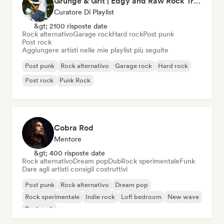
Grunge & Grit | Edgy and Raw Rock Tracks
Curatore Di Playlist
&gt; 2100 risposte date
Rock alternativo
Garage rock
Hard rock
Post punk
Post rock
Aggiungere artisti nelle mie playlist più seguite
Post punk
Rock alternativo
Garage rock
Hard rock
Post rock
Punk Rock
Cobra Rod
Mentore
&gt; 400 risposte date
Rock alternativo
Dream pop
Dub
Rock sperimentale
Funk
Dare agli artisti consigli costruttivi
Post punk
Rock alternativo
Dream pop
Rock sperimentale
Indie rock
Lofi bedroom
New wave
Post rock