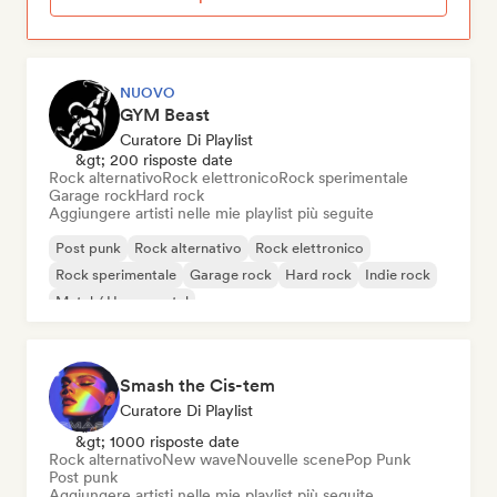
NUOVO
GYM Beast
Curatore Di Playlist
&gt; 200 risposte date
Rock alternativo
Rock elettronico
Rock sperimentale
Garage rock
Hard rock
Aggiungere artisti nelle mie playlist più seguite
Post punk
Rock alternativo
Rock elettronico
Rock sperimentale
Garage rock
Hard rock
Indie rock
Metal / Heavy metal
Smash the Cis-tem
Curatore Di Playlist
&gt; 1000 risposte date
Rock alternativo
New wave
Nouvelle scene
Pop Punk
Post punk
Aggiungere artisti nelle mie playlist più seguite