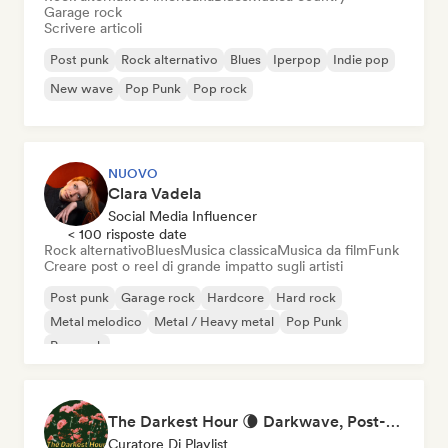
Garage rock
Scrivere articoli
Post punk
Rock alternativo
Blues
Iperpop
Indie pop
New wave
Pop Punk
Pop rock
NUOVO
Clara Vadela
Social Media Influencer
< 100 risposte date
Rock alternativo
Blues
Musica classica
Musica da film
Funk
Creare post o reel di grande impatto sugli artisti
Post punk
Garage rock
Hardcore
Hard rock
Metal melodico
Metal / Heavy metal
Pop Punk
Pop rock
The Darkest Hour 🌘 Darkwave, Post-Punk & Coldwave
Curatore Di Playlist