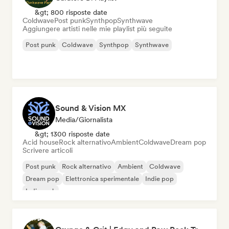
&gt; 800 risposte date
Coldwave
Post punk
Synthpop
Synthwave
Aggiungere artisti nelle mie playlist più seguite
Post punk
Coldwave
Synthpop
Synthwave
Sound & Vision MX
Media/Giornalista
&gt; 1300 risposte date
Acid house
Rock alternativo
Ambient
Coldwave
Dream pop
Scrivere articoli
Post punk
Rock alternativo
Ambient
Coldwave
Dream pop
Elettronica sperimentale
Indie pop
Indie rock