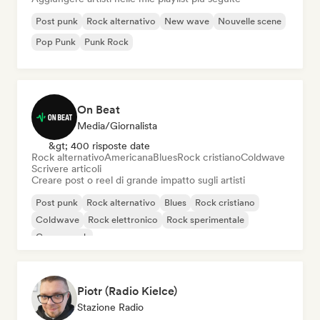
Post punk
Rock alternativo
New wave
Nouvelle scene
Pop Punk
Punk Rock
On Beat
Media/Giornalista
&gt; 400 risposte date
Rock alternativo
Americana
Blues
Rock cristiano
Coldwave
Scrivere articoli
Creare post o reel di grande impatto sugli artisti
Post punk
Rock alternativo
Blues
Rock cristiano
Coldwave
Rock elettronico
Rock sperimentale
Garage rock
Piotr (Radio Kielce)
Stazione Radio