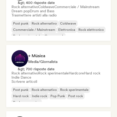
&gt; 400 risposte date
Rock alternativo
Coldwave
Commerciale / Mainstream
Dream pop
Drum and Bass
Trasmettere artisti alla radio
Post punk
Rock alternativo
Coldwave
Commerciale / Mainstream
Elettronica
Rock elettronico
Rock sperimentale
Garage rock
+ Música
Media/Giornalista
&gt; 700 risposte date
Rock alternativo
Rock sperimentale
Hardcore
Hard rock
Indie Dance
Scrivere articoli
Post punk
Rock alternativo
Rock sperimentale
Hard rock
Indie rock
Pop Punk
Post rock
Rock progressivo