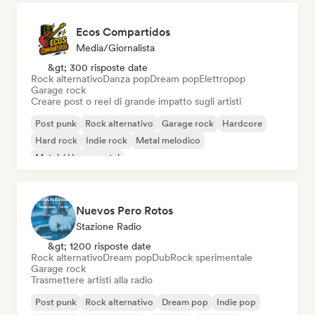
Ecos Compartidos
Media/Giornalista
&gt; 300 risposte date
Rock alternativo
Danza pop
Dream pop
Elettropop
Garage rock
Creare post o reel di grande impatto sugli artisti
Post punk
Rock alternativo
Garage rock
Hardcore
Hard rock
Indie rock
Metal melodico
Metal / Heavy metal
Nuevos Pero Rotos
Stazione Radio
&gt; 1200 risposte date
Rock alternativo
Dream pop
Dub
Rock sperimentale
Garage rock
Trasmettere artisti alla radio
Post punk
Rock alternativo
Dream pop
Indie pop