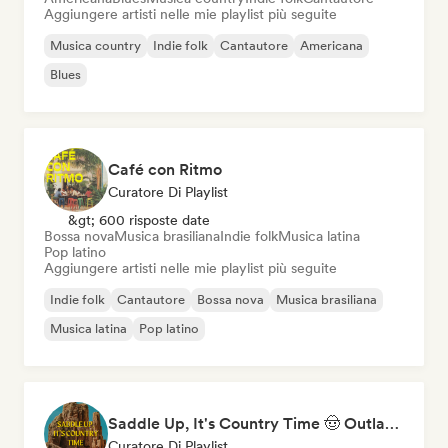
Aggiungere artisti nelle mie playlist più seguite
Musica country
Indie folk
Cantautore
Americana
Blues
Café con Ritmo
Curatore Di Playlist
&gt; 600 risposte date
Bossa nova
Musica brasiliana
Indie folk
Musica latina
Pop latino
Aggiungere artisti nelle mie playlist più seguite
Indie folk
Cantautore
Bossa nova
Musica brasiliana
Musica latina
Pop latino
Saddle Up, It's Country Time 🤠 Outlaw Country, Americana & Country Rock
Curatore Di Playlist