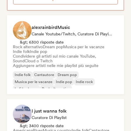
alexrainbirdMusic
Canale Youtube/Twitch, Curatore Di Playlist
&gt; 6300 risposte date
Rock alternativo
Dream pop
Musica per le vacanze
Indie folk
Indie pop
Condividere gli artisti sul mio canale YouTube,
SoundCloud o Twitch
Aggiungere artisti nelle mie playlist più seguite
Indie folk
Cantautore
Dream pop
Musica per le vacanze
Indie pop
Indie rock
Lofi bedroom
Rock alternativo
I just wanna folk
Curatore Di Playlist
&gt; 3400 risposte date
Americana
Blues
Musica country
Indie folk
Cantautore