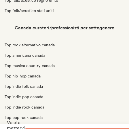
Top folk/acustico regno unito
Top folk/acustico stati uniti
Canada curatori/professionisti per sottogenere
Top rock alternativo canada
Top americana canada
Top musica country canada
Top hip-hop canada
Top indie folk canada
Top indie pop canada
Top indie rock canada
Top pop rock canada
Volete
mettervi
Top r&b canada