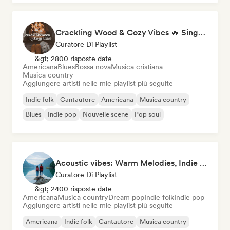
Crackling Wood & Cozy Vibes 🔥 Singer-Songwriter, Dream Pop & Bedroom Pop
Curatore Di Playlist
&gt; 2800 risposte date
Americana
Blues
Bossa nova
Musica cristiana
Musica country
Aggiungere artisti nelle mie playlist più seguite
Indie folk
Cantautore
Americana
Musica country
Blues
Indie pop
Nouvelle scene
Pop soul
Acoustic vibes: Warm Melodies, Indie Folk & Singer-Songwriter 🏞️
Curatore Di Playlist
&gt; 2400 risposte date
Americana
Musica country
Dream pop
Indie folk
Indie pop
Aggiungere artisti nelle mie playlist più seguite
Americana
Indie folk
Cantautore
Musica country