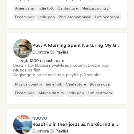
Americana
Indie folk
Cantautore
Musica country
Dream pop
Indie pop
Pop internazionale
Lofi bedroom
Pov: A Morning Spent Nurturing My Garden
Curatore Di Playlist
&gt; 1200 risposte date
Beats / Lo-fi
Bossa nova
Musica country
Dream pop
Musica da film
Aggiungere artisti nelle mie playlist più seguite
Musica country
Indie folk
Cantautore
Bossa nova
Dream pop
Musica da film
Indie pop
Lofi bedroom
NUOVO
Roadtrip in the Fjords ⛰️ Nordic Indie Folk & Singer-Songwriter
Curatore Di Playlist