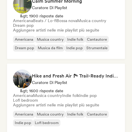
Calm Summer Morning
Curatore Di Playlist
&gt; 1900 risposte date
Americana
Beats / Lo-fi
Bossa nova
Musica country
Dream pop
Aggiungere artisti nelle mie playlist più seguite
Americana
Musica country
Indie folk
Cantautore
Dream pop
Musica da film
Indie pop
Strumentale
Hike and Fresh Air 🏞️ Trail-Ready Indie Folk & Acoustic
Curatore Di Playlist
&gt; 1600 risposte date
Americana
Musica country
Indie folk
Indie pop
Lofi bedroom
Aggiungere artisti nelle mie playlist più seguite
Americana
Musica country
Indie folk
Cantautore
Indie pop
Lofi bedroom