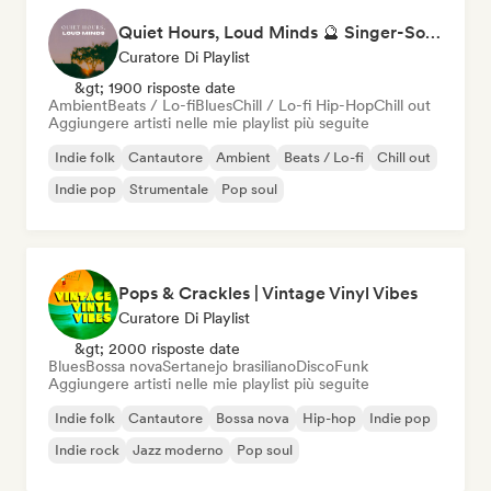
Quiet Hours, Loud Minds 🔮 Singer-Songwriter, Bedroom Pop & Dream Pop
Curatore Di Playlist
&gt; 1900 risposte date
Ambient
Beats / Lo-fi
Blues
Chill / Lo-fi Hip-Hop
Chill out
Aggiungere artisti nelle mie playlist più seguite
Indie folk
Cantautore
Ambient
Beats / Lo-fi
Chill out
Indie pop
Strumentale
Pop soul
Pops & Crackles | Vintage Vinyl Vibes
Curatore Di Playlist
&gt; 2000 risposte date
Blues
Bossa nova
Sertanejo brasiliano
Disco
Funk
Aggiungere artisti nelle mie playlist più seguite
Indie folk
Cantautore
Bossa nova
Hip-hop
Indie pop
Indie rock
Jazz moderno
Pop soul