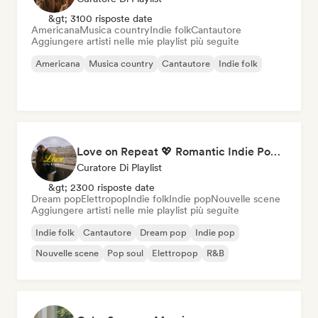
&gt; 3100 risposte date
Americana
Musica country
Indie folk
Cantautore
Aggiungere artisti nelle mie playlist più seguite
Americana
Musica country
Cantautore
Indie folk
Love on Repeat 💖 Romantic Indie Pop, Neo Soul & Singer-Songwriter
Curatore Di Playlist
&gt; 2300 risposte date
Dream pop
Elettropop
Indie folk
Indie pop
Nouvelle scene
Aggiungere artisti nelle mie playlist più seguite
Indie folk
Cantautore
Dream pop
Indie pop
Nouvelle scene
Pop soul
Elettropop
R&B