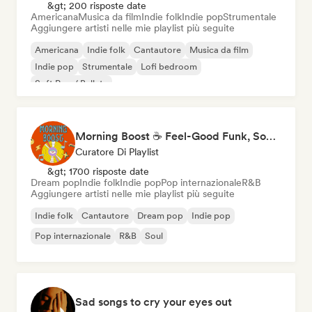
&gt; 200 risposte date
Americana
Musica da film
Indie folk
Indie pop
Strumentale
Aggiungere artisti nelle mie playlist più seguite
Americana
Indie folk
Cantautore
Musica da film
Indie pop
Strumentale
Lofi bedroom
Soft Pop / Ballata
Morning Boost ☕ Feel-Good Funk, Soul & Neo-Soul to Wake Up
Curatore Di Playlist
&gt; 1700 risposte date
Dream pop
Indie folk
Indie pop
Pop internazionale
R&B
Aggiungere artisti nelle mie playlist più seguite
Indie folk
Cantautore
Dream pop
Indie pop
Pop internazionale
R&B
Soul
Sad songs to cry your eyes out