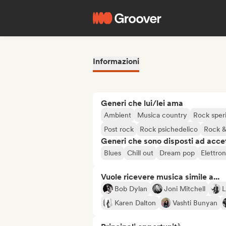
Informazioni
Generi che lui/lei ama
Ambient
Musica country
Rock sper
Post rock
Rock psichedelico
Rock &
Generi che sono disposti ad acce
Blues
Chill out
Dream pop
Elettro
Vuole ricevere musica simile a...
Bob Dylan
Joni Mitchell
L
Karen Dalton
Vashti Bunyan