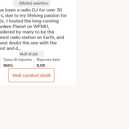
(Molto) selettivo
ve been a radio DJ for over 30 
s, due to my lifelong passion for 
c. I hosted the long-running 
unken Planet on WFMU, 
sidered by many to be the 
test radio station on Earth, and 
out doubt the one with the 
st and d...
Vedi di più
Tasso di risposta
Risposte date
100%
3,113
Vedi curatori simili