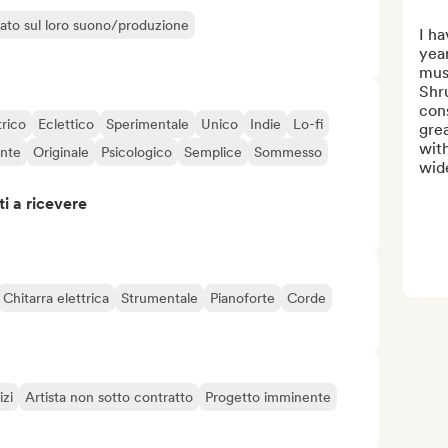
liato sul loro suono/produzione
I ha
year
musi
Shr
con
rico
Eclettico
Sperimentale
Unico
Indie
Lo-fi
grea
with
nte
Originale
Psicologico
Semplice
Sommesso
wide
i a ricevere
Chitarra elettrica
Strumentale
Pianoforte
Corde
izi
Artista non sotto contratto
Progetto imminente