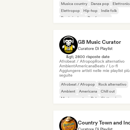
Musica country
Danza pop
Elettronic
Elettropop
Hip-hop
Indie folk
Rap in inglese
Rap francese
GB Music Curator
Curatore Di Playlist
&gt; 2800 risposte date
Afrobeat / Afropop
Rock alternativo
Ambient
Americana
Beats / Lo-fi
Aggiungere artisti nelle mie playlist più
seguite
Afrobeat / Afropop
Rock alternativo
Ambient
Americana
Chill out
Musica country
Dub
Elettronica
Curatore Di Playlist