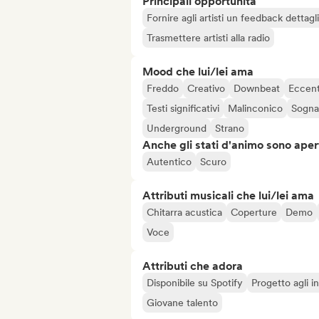
Principali opportunità
Fornire agli artisti un feedback dettag
Trasmettere artisti alla radio
Mood che lui/lei ama
Freddo
Creativo
Downbeat
Eccent
Testi significativi
Malinconico
Sogna
Underground
Strano
Anche gli stati d'animo sono apert
Autentico
Scuro
Attributi musicali che lui/lei ama
Chitarra acustica
Coperture
Demo
Voce
Attributi che adora
Disponibile su Spotify
Progetto agli in
Giovane talento