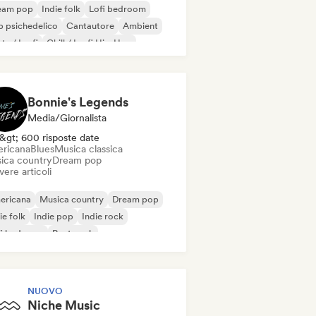
eam pop
Indie folk
Lofi bedroom
 psichedelico
Cantautore
Ambient
ts / Lo-fi
Chill / Lo-fi Hip-Hop
Bonnie's Legends
Media/Giornalista
&gt; 600 risposte date
ricana
Blues
Musica classica
ica country
Dream pop
vere articoli
ericana
Musica country
Dream pop
ie folk
Indie pop
Indie rock
fi bedroom
Post punk
NUOVO
Niche Music