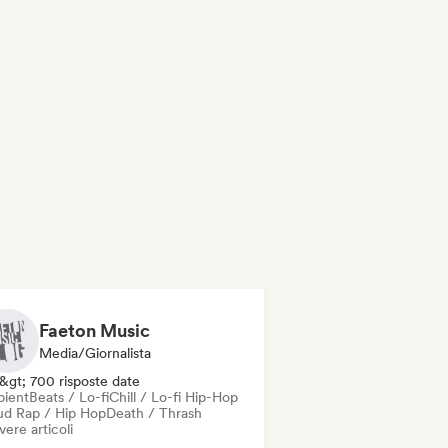
Faeton Music
Media/Giornalista
&gt; 700 risposte date
ient
Beats / Lo-fi
Chill / Lo-fi Hip-Hop
ud Rap / Hip Hop
Death / Thrash
vere articoli