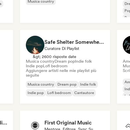
Musica country
a
Dr
Pop
Bea
Safe Shelter Somewhere 🍂
Curatore Di Playlist
&gt; 2600 risposte date
Musica country
Dream pop
Indie folk
Ame
Indie pop
Lofi bedroom
Mus
Aggiungere artisti nelle mie playlist più
Scri
seguite
Am
Musica country
Dream pop
Indie folk
Ind
Indie pop
Lofi bedroom
Cantautore
Lo
Country Town and Indie Folk Valley (by Heartland Highway)
First Original Music
Mentore, Editore, Sync Supervisor