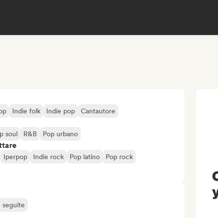
op
Indie folk
Indie pop
Cantautore
p soul
R&B
Pop urbano
ttare
Iperpop
Indie rock
Pop latino
Pop rock
ù seguite