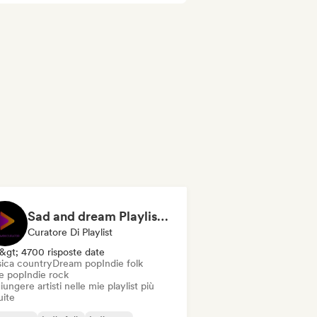
Sad and dream Playlist by Ladaniwski
Curatore Di Playlist
&gt; 4700 risposte date
ica country
Dream pop
Indie folk
ie pop
Indie rock
ungere artisti nelle mie playlist più
uite