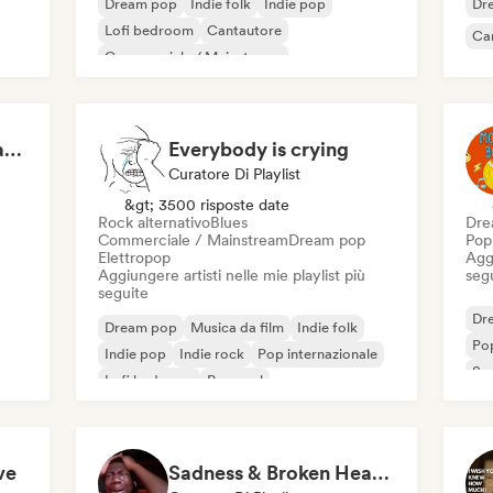
Dream pop
Indie folk
Indie pop
Dr
Lofi bedroom
Cantautore
Ca
Commerciale / Mainstream
saddest songs to cry at night
Everybody is crying
Curatore Di Playlist
&gt; 3500 risposte date
Rock alternativo
Blues
Dre
Commerciale / Mainstream
Dream pop
Pop
Elettropop
Aggi
Aggiungere artisti nelle mie playlist più
seg
seguite
Dr
Dream pop
Musica da film
Indie folk
Pop
Indie pop
Indie rock
Pop internazionale
So
Lofi bedroom
Pop soul
ve
Sadness & Broken Hearts