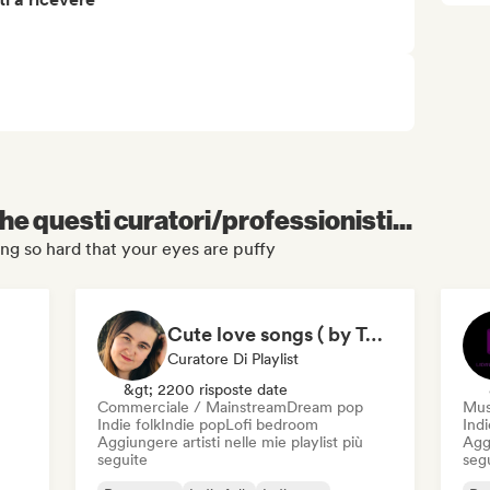
e questi curatori/professionisti...
ying so hard that your eyes are puffy
Cute love songs ( by Talitha Tunes)
Curatore Di Playlist
&gt; 2200 risposte date
Commerciale / Mainstream
Dream pop
Mus
Indie folk
Indie pop
Lofi bedroom
Ind
Aggiungere artisti nelle mie playlist più
Aggi
seguite
seg