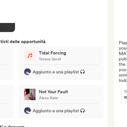
isti delle opportunità
Play
you
Tidal Forcing
MAT
publ
Teresa Seret
the 
you 
Aggiunto a una playlist
som
Indo
Not Your Fault
T
1
Alexa Kate
Aggiunto a una playlist
i a ricevere