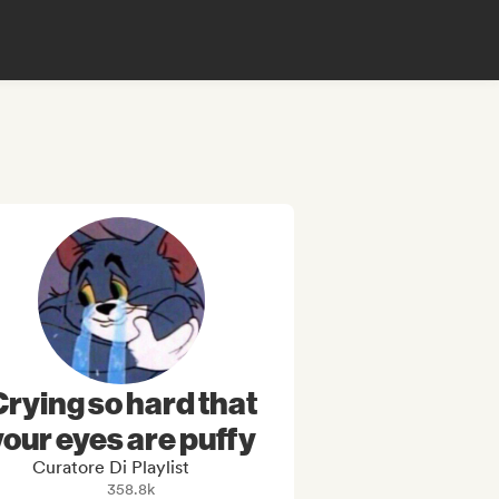
Crying so hard that
your eyes are puffy
Curatore Di Playlist
358.8k