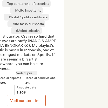
Top curatore/professionista
Molto impattante
Playlist Spotify certificata
Alto tasso di risposta
(Molto) selettivo
list curator: Crying so hard that 
r eyes are puffy (NANGIS AMPE 
A BENGKAK 😭). My playlist's 
ic is based in Indonesia, one of 
strongest markets on Spotify. If 
are seeing a big artist 
ewhere, you can be sure 
nesi...
Vedi di più
asso di risposta
Tasso di condivisione
00%
3%
Risposte date
5,906
Vedi curatori simili