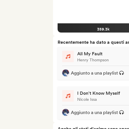
359.3k
Recentemente ha dato a questi art
All My Fault
Henry Thompson
Aggiunto a una playlist
I Don't Know Myself
Nicole Issa
Aggiunto a una playlist
Anche gli stati d'animo sono apert