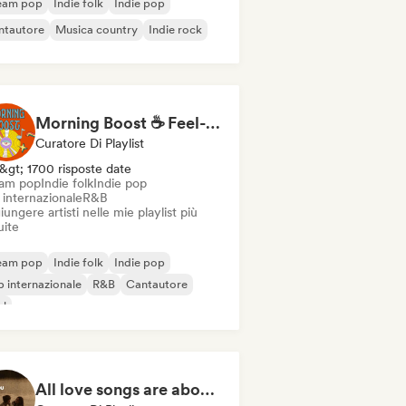
eam pop
Indie folk
Indie pop
ntautore
Musica country
Indie rock
Morning Boost ☕ Feel-Good Funk, Soul & Neo-Soul to Wake Up
Curatore Di Playlist
&gt; 1700 risposte date
am pop
Indie folk
Indie pop
 internazionale
R&B
ungere artisti nelle mie playlist più
uite
eam pop
Indie folk
Indie pop
 internazionale
R&B
Cantautore
ul
All love songs are about you