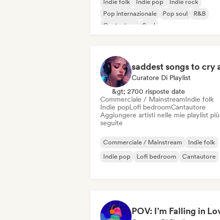
Indie folk
Indie pop
Indie rock
Pop internazionale
Pop soul
R&B
Cantautore
Soul
Curatore Di Playlist
&gt; 2700 risposte date
Commerciale / Mainstream
Indie folk
Indie pop
Lofi bedroom
Cantautore
Aggiungere artisti nelle mie playlist più
seguite
Commerciale / Mainstream
Indie folk
Indie pop
Lofi bedroom
Cantautore
POV: I'm Falling in Lo