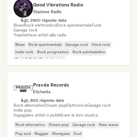
Good Vibrations Radio
Stazione Radio
&gt; 2900 risposte date
Blues
Rock elettronico
Rock sperimentale
Funk
Garage rock
Trasmettere artisti alla radio
Blues
Rock sperimentale
Garage rock
Hard rock
Indie rock
Rock progressivo
Rock psichedelico
Rock & Roll / Rock classico
Pravda Records
Etichetta
&gt; 800 risposte date
Rock alternativo
Dream pop
Elettronica
Garage rock
Indie pop
Ingaggiare artisti o pubblicare la loro musica
Rock alternativo
Dream pop
Garage rock
New wave
Pop soul
Reggae
Shoegaze
Soul