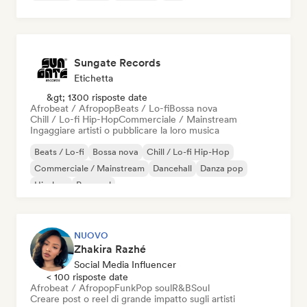
Sungate Records
Etichetta
&gt; 1300 risposte date
Afrobeat / Afropop
Beats / Lo-fi
Bossa nova
Chill / Lo-fi Hip-Hop
Commerciale / Mainstream
Ingaggiare artisti o pubblicare la loro musica
Beats / Lo-fi
Bossa nova
Chill / Lo-fi Hip-Hop
Commerciale / Mainstream
Dancehall
Danza pop
Hip-hop
Pop soul
NUOVO
Zhakira Razhé
Social Media Influencer
< 100 risposte date
Afrobeat / Afropop
Funk
Pop soul
R&B
Soul
Creare post o reel di grande impatto sugli artisti