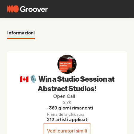
Informazioni
🇨🇦🎙️ Win a Studio Session at
Abstract Studios!
Open Call
2.7k
-369 giorni rimanenti
Prima della chiusura
212 artisti applicati
Vedi curatori simili