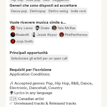
Generi che sono disposti ad accettare
Danza pop
Elettropop
Elettro swing
Indie rock
Vuole ricevere musica simile a...
Tory Lanez
Drake
Tate McRae
RealestK
Jessie Reyez
PinkPantheress
Jorja Smith
Principali opportunità
Selezionare gli artisti per un open call
Requisiti per l'iscrizione
Application Conditions: 

🎶 Accepted genres: Pop, Hip Hop, R&B, Dance, 
Electronic, Dancehall, Country

🌍 Lyrics in any language 

🇨🇦 Canadian artist 

✅ Unreleased tracks & Released tracks