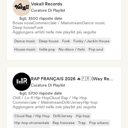
Vokall Records
Curatore Di Playlist
&gt; 3500 risposte date
Bossa nova
Commerciale / Mainstream
Dance music
Deep house
Funk
Aggiungere artisti nelle mie playlist più seguite
Dance music
Deep house
Funk
Funky / Jackin House
House music
Indie pop
Nu-disco / Italo
Pop soul
RAP FRANÇAIS 2026 🔥🇫🇷 (Way Records)
Curatore Di Playlist
&gt; 5700 risposte date
Chill / Lo-fi Hip-Hop
Cloud Rap / Hip Hop
Commerciale / Mainstream
Drill/Jersey
Hip-hop
Aggiungere artisti nelle mie playlist più seguite
Cloud Rap / Hip Hop
Drill/Jersey
Hip-hop
Hip-hop strumentale
Rap francese
Trap
Pop urbano