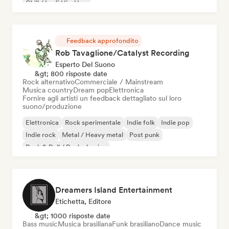
Chill / Lo-fi Hip-Hop
Feedback approfondito
Rob Tavaglione/Catalyst Recording
Esperto Del Suono
&gt; 800 risposte date
Rock alternativo
Commerciale / Mainstream
Musica country
Dream pop
Elettronica
Fornire agli artisti un feedback dettagliato sul loro
suono/produzione
Elettronica
Rock sperimentale
Indie folk
Indie pop
Indie rock
Metal / Heavy metal
Post punk
Rock & Roll / Rock classico
Dreamers Island Entertainment
Etichetta, Editore
&gt; 1000 risposte date
Bass music
Musica brasiliana
Funk brasiliano
Dance music