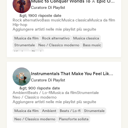
Music to Conquer Worlds To ⚔️ Epic Orchestral, Cinematic & Trailer Music
Curatore Di Playlist
&gt; 1900 risposte date
Rock alternativo
Bass music
Musica classica
Musica da film
Hip-hop
Aggiungere artisti nelle mie playlist più seguite
Musica da film
Rock alternativo
Musica classica
Strumentale
Neo / Classico moderno
Bass music
Hip-hop
Phonk
Instrumentals That Make You Feel Like Floating
Curatore Di Playlist
&gt; 900 risposte date
Ambient
Beats / Lo-fi
Musica da film
Strumentale
Neo / Classico moderno
Aggiungere artisti nelle mie playlist più seguite
Musica da film
Ambient
Beats / Lo-fi
Strumentale
Neo / Classico moderno
Pianoforte solista