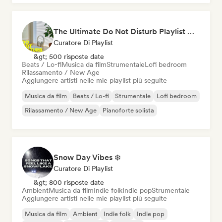
The Ultimate Do Not Disturb Playlist 🔕 Neo-Classical & Ambient Piano
Curatore Di Playlist
&gt; 500 risposte date
Beats / Lo-fi
Musica da film
Strumentale
Lofi bedroom
Rilassamento / New Age
Aggiungere artisti nelle mie playlist più seguite
Musica da film
Beats / Lo-fi
Strumentale
Lofi bedroom
Rilassamento / New Age
Pianoforte solista
Snow Day Vibes ❄️
Curatore Di Playlist
&gt; 800 risposte date
Ambient
Musica da film
Indie folk
Indie pop
Strumentale
Aggiungere artisti nelle mie playlist più seguite
Musica da film
Ambient
Indie folk
Indie pop