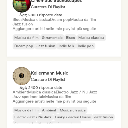
Cinematic Soundscapes
Curatore Di Playlist
&gt; 2800 risposte date
Blues
Musica classica
Dream pop
Musica da film
Jazz fusion
Aggiungere artisti nelle mie playlist più seguite
Musica da film
Strumentale
Blues
Musica classica
Dream pop
Jazz fusion
Indie folk
Indie pop
Kellermann Music
Curatore Di Playlist
&gt; 2400 risposte date
Ambient
Musica classica
Electro Jazz / Nu Jazz
Jazz sperimentale
Musica da film
Aggiungere artisti nelle mie playlist più seguite
Musica da film
Ambient
Musica classica
Electro Jazz / Nu Jazz
Funky / Jackin House
Jazz fusion
Strumentale
Neo / Classico moderno