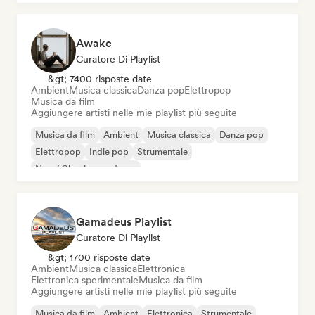
Awake
Curatore Di Playlist
&gt; 7400 risposte date
Ambient
Musica classica
Danza pop
Elettropop
Musica da film
Aggiungere artisti nelle mie playlist più seguite
Musica da film
Ambient
Musica classica
Danza pop
Elettropop
Indie pop
Strumentale
Neo / Classico moderno
Gamadeus Playlist
Curatore Di Playlist
&gt; 1700 risposte date
Ambient
Musica classica
Elettronica
Elettronica sperimentale
Musica da film
Aggiungere artisti nelle mie playlist più seguite
Musica da film
Ambient
Elettronica
Strumentale