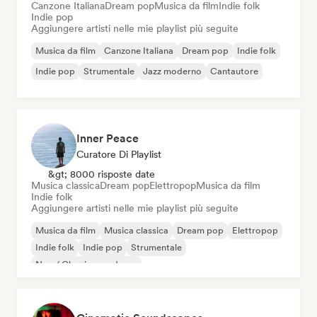
Canzone Italiana
Dream pop
Musica da film
Indie folk
Indie pop
Aggiungere artisti nelle mie playlist più seguite
Musica da film
Canzone Italiana
Dream pop
Indie folk
Indie pop
Strumentale
Jazz moderno
Cantautore
Inner Peace
Curatore Di Playlist
&gt; 8000 risposte date
Musica classica
Dream pop
Elettropop
Musica da film
Indie folk
Aggiungere artisti nelle mie playlist più seguite
Musica da film
Musica classica
Dream pop
Elettropop
Indie folk
Indie pop
Strumentale
Neo / Classico moderno