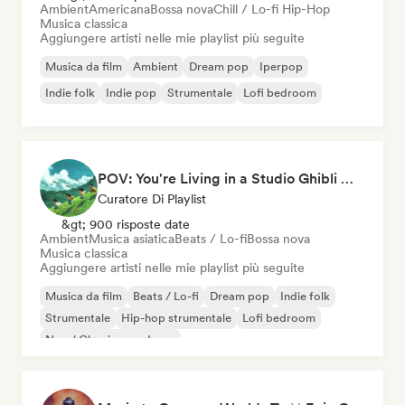
Ambient
Americana
Bossa nova
Chill / Lo-fi Hip-Hop
Musica classica
Aggiungere artisti nelle mie playlist più seguite
Musica da film
Ambient
Dream pop
Iperpop
Indie folk
Indie pop
Strumentale
Lofi bedroom
POV: You're Living in a Studio Ghibli Movie 🌱 Neo-Classical Piano & Dream Pop
Curatore Di Playlist
&gt; 900 risposte date
Ambient
Musica asiatica
Beats / Lo-fi
Bossa nova
Musica classica
Aggiungere artisti nelle mie playlist più seguite
Musica da film
Beats / Lo-fi
Dream pop
Indie folk
Strumentale
Hip-hop strumentale
Lofi bedroom
Neo / Classico moderno