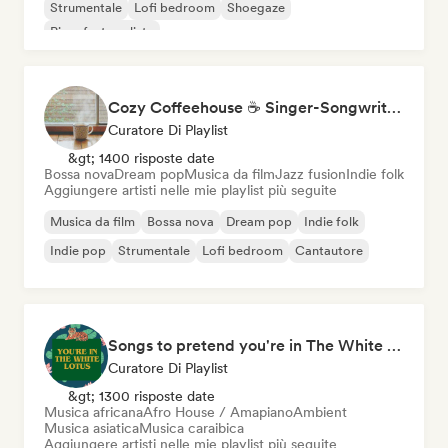
Strumentale
Lofi bedroom
Shoegaze
Pianoforte solista
Cozy Coffeehouse ☕ Singer-Songwriter, Indie Folk & Acoustic
Curatore Di Playlist
&gt; 1400 risposte date
Bossa nova
Dream pop
Musica da film
Jazz fusion
Indie folk
Aggiungere artisti nelle mie playlist più seguite
Musica da film
Bossa nova
Dream pop
Indie folk
Indie pop
Strumentale
Lofi bedroom
Cantautore
Songs to pretend you're in The White Lotus
Curatore Di Playlist
&gt; 1300 risposte date
Musica africana
Afro House / Amapiano
Ambient
Musica asiatica
Musica caraibica
Aggiungere artisti nelle mie playlist più seguite