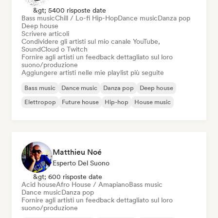
&gt; 5400 risposte date
Bass music
Chill / Lo-fi Hip-Hop
Dance music
Danza pop
Deep house
Scrivere articoli
Condividere gli artisti sul mio canale YouTube,
SoundCloud o Twitch
Fornire agli artisti un feedback dettagliato sul loro
suono/produzione
Aggiungere artisti nelle mie playlist più seguite
Bass music
Dance music
Danza pop
Deep house
Elettropop
Future house
Hip-hop
House music
Matthieu Noé
Esperto Del Suono
&gt; 600 risposte date
Acid house
Afro House / Amapiano
Bass music
Dance music
Danza pop
Fornire agli artisti un feedback dettagliato sul loro
suono/produzione