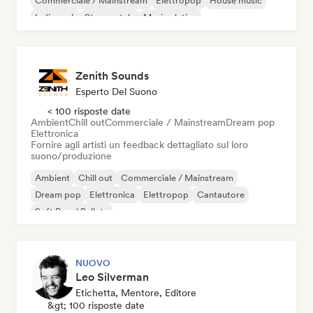
Commerciale / Mainstream
Elettropop
House music
Indie rock
Strumentale
Musica latina
Zenith Sounds
Esperto Del Suono
< 100 risposte date
Ambient
Chill out
Commerciale / Mainstream
Dream pop
Elettronica
Fornire agli artisti un feedback dettagliato sul loro
suono/produzione
Ambient
Chill out
Commerciale / Mainstream
Dream pop
Elettronica
Elettropop
Cantautore
Soft Pop / Ballata
NUOVO
Leo Silverman
Etichetta, Mentore, Editore
&gt; 100 risposte date