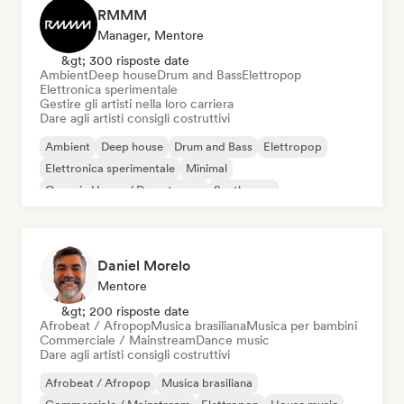
RMMM
Manager, Mentore
&gt; 300 risposte date
Ambient
Deep house
Drum and Bass
Elettropop
Elettronica sperimentale
Gestire gli artisti nella loro carriera
Dare agli artisti consigli costruttivi
Ambient
Deep house
Drum and Bass
Elettropop
Elettronica sperimentale
Minimal
Organic House / Downtempo
Synthwave
Daniel Morelo
Mentore
&gt; 200 risposte date
Afrobeat / Afropop
Musica brasiliana
Musica per bambini
Commerciale / Mainstream
Dance music
Dare agli artisti consigli costruttivi
Afrobeat / Afropop
Musica brasiliana