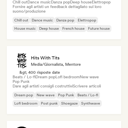
Chill out
Dance music
Danza pop
Deep house
Elettropop
Fornire agli artisti un feedback dettagliato sul loro
suono/produzione
Chill out
Dance music
Danza pop
Elettropop
House music
Deep house
French house
Future house
Hits With Tits
Media/Giornalista, Mentore
&gt; 400 risposte date
Beats / Lo-fi
Dream pop
Lofi bedroom
New wave
Pop Punk
Dare agli artisti consigli costruttivi
Scrivere articoli
Dream pop
New wave
Pop Punk
Beats / Lo-fi
Lofi bedroom
Post punk
Shoegaze
Synthwave