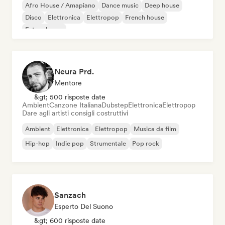
Afro House / Amapiano
Dance music
Deep house
Disco
Elettronica
Elettropop
French house
Future house
Neura Prd.
Mentore
&gt; 500 risposte date
Ambient
Canzone Italiana
Dubstep
Elettronica
Elettropop
Dare agli artisti consigli costruttivi
Ambient
Elettronica
Elettropop
Musica da film
Hip-hop
Indie pop
Strumentale
Pop rock
Sanzach
Esperto Del Suono
&gt; 600 risposte date