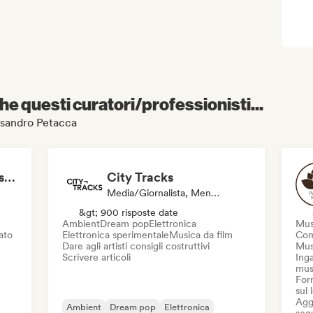
e questi curatori/professionisti...
essandro Petacca
Ambient Soundscapes by Lost Note
City Tracks
Media/Giornalista, Mentore
&gt; 900 risposte date
Ambient
Dream pop
Elettronica
Mus
iato
Elettronica sperimentale
Musica da film
Com
Dare agli artisti consigli costruttivi
Mus
Scrivere articoli
Inga
mus
Forn
sul
Aggi
Ambient
Dream pop
Elettronica