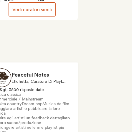
Vedi curatori simili
Peaceful Notes
Etichetta, Curatore Di Playlist, Esperto Del Suono
&gt; 3800 risposte date
ica classica
merciale / Mainstream
ica country
Dream pop
Musica da film
ggiare artisti o pubblicare la loro
ica
ire agli artisti un feedback dettagliato
 loro suono/produzione
ungere artisti nelle mie playlist più