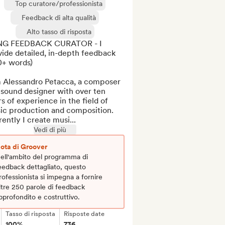
Top curatore/professionista
Feedback di alta qualità
Alto tasso di risposta
G FEEDBACK CURATOR - I 
ide detailed, in-depth feedback 
+ words)

m Alessandro Petacca, a composer 
sound designer with over ten 
s of experience in the field of 
ic production and composition. 
ently I create musi...
Vedi di più
ota di Groover
ell'ambito del programma di
eedback dettagliato, questo
rofessionista si impegna a fornire
ltre 250 parole di feedback
pprofondito e costruttivo.
Tasso di risposta
Risposte date
100%
736