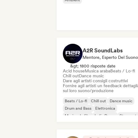
A2R SoundLabs
Mentore, Esperto Del Suono
&gt; 1800 risposte date
Acid house
Musica araba
Beats / Lo-fi
Chill out
Dance music
Dare agli artisti consigli costruttivi
Fornire agli artisti un feedback dettagl
sul loro suono/produzione
Beats / Lo-fi
Chill out
Dance music
Drum and Bass
Elettronica
Musica da film
Indie Dance
Strumenta