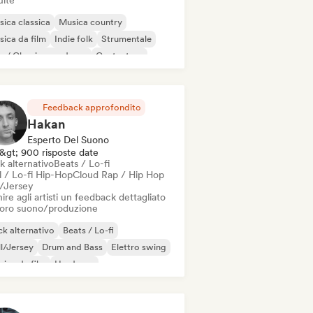
uite
ica classica
Musica country
ica da film
Indie folk
Strumentale
o / Classico moderno
Cantautore
noforte solista
Feedback approfondito
Hakan
Esperto Del Suono
&gt; 900 risposte date
k alternativo
Beats / Lo-fi
l / Lo-fi Hip-Hop
Cloud Rap / Hip Hop
l/Jersey
ire agli artisti un feedback dettagliato
 loro suono/produzione
k alternativo
Beats / Lo-fi
ll/Jersey
Drum and Bass
Elettro swing
ica da film
Hardcore
d Dance / Hardcore / Hardstyle