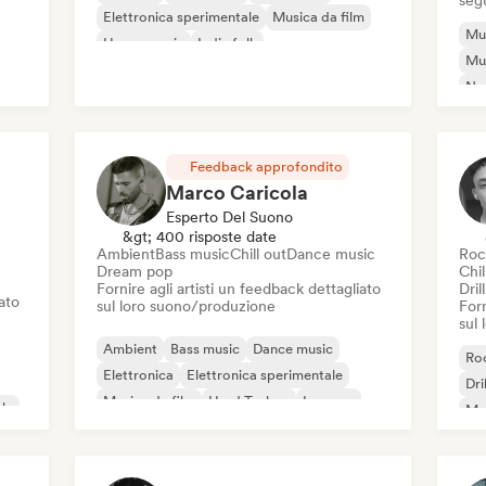
seg
Elettronica sperimentale
Musica da film
Mus
House music
Indie folk
Mus
Neo / Classico moderno
Ne
Pia
Feedback approfondito
Marco Caricola
Esperto Del Suono
&gt; 400 risposte date
Ambient
Bass music
Chill out
Dance music
Roc
Dream pop
Chil
Fornire agli artisti un feedback dettagliato
Dril
iato
sul loro suono/produzione
Forn
sul
Ambient
Bass music
Dance music
Roc
Elettronica
Elettronica sperimentale
Dri
Musica da film
Hard Techno
Iperpop
le
Mus
Har