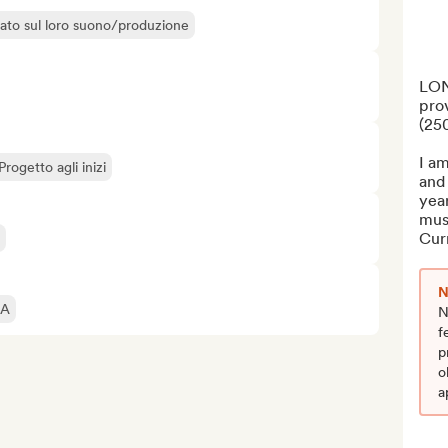
liato sul loro suono/produzione
LON
prov
(250
I a
Progetto agli inizi
and 
year
mus
Curr
N
IA
N
f
p
o
a