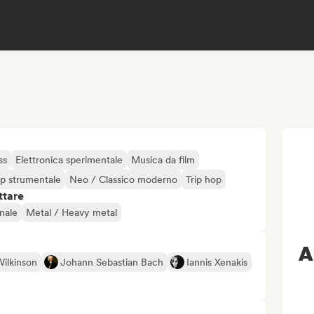
ss
Elettronica sperimentale
Musica da film
p strumentale
Neo / Classico moderno
Trip hop
ttare
nale
Metal / Heavy metal
A
ilkinson
Johann Sebastian Bach
Iannis Xenakis