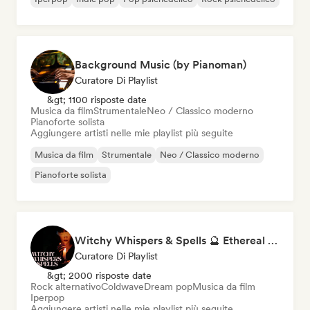
Background Music (by Pianoman)
Curatore Di Playlist
&gt; 1100 risposte date
Musica da film
Strumentale
Neo / Classico moderno
Pianoforte solista
Aggiungere artisti nelle mie playlist più seguite
Musica da film
Strumentale
Neo / Classico moderno
Pianoforte solista
Witchy Whispers & Spells 🔮 Ethereal Art Pop & Dream Pop
Curatore Di Playlist
&gt; 2000 risposte date
Rock alternativo
Coldwave
Dream pop
Musica da film
Iperpop
Aggiungere artisti nelle mie playlist più seguite