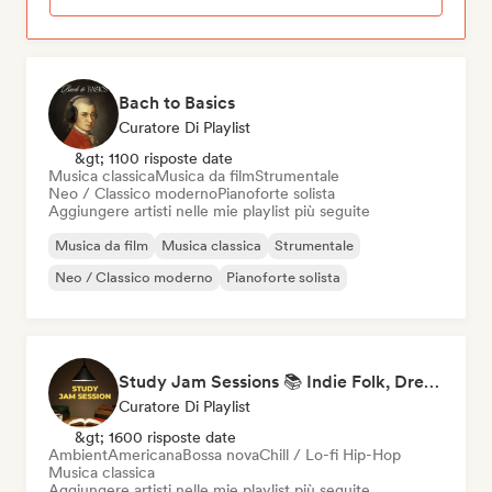
Bach to Basics
Curatore Di Playlist
&gt; 1100 risposte date
Musica classica
Musica da film
Strumentale
Neo / Classico moderno
Pianoforte solista
Aggiungere artisti nelle mie playlist più seguite
Musica da film
Musica classica
Strumentale
Neo / Classico moderno
Pianoforte solista
Study Jam Sessions 📚 Indie Folk, Dream Pop & Singer-Songwriter
Curatore Di Playlist
&gt; 1600 risposte date
Ambient
Americana
Bossa nova
Chill / Lo-fi Hip-Hop
Musica classica
Aggiungere artisti nelle mie playlist più seguite