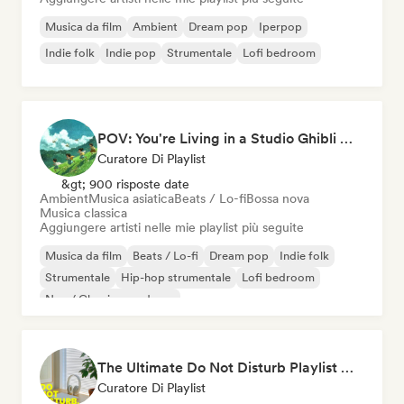
Musica da film
Ambient
Dream pop
Iperpop
Indie folk
Indie pop
Strumentale
Lofi bedroom
POV: You're Living in a Studio Ghibli Movie 🌱 Neo-Classical Piano & Dream Pop
Curatore Di Playlist
&gt; 900 risposte date
Ambient
Musica asiatica
Beats / Lo-fi
Bossa nova
Musica classica
Aggiungere artisti nelle mie playlist più seguite
Musica da film
Beats / Lo-fi
Dream pop
Indie folk
Strumentale
Hip-hop strumentale
Lofi bedroom
Neo / Classico moderno
The Ultimate Do Not Disturb Playlist 🔕 Neo-Classical & Ambient Piano
Curatore Di Playlist