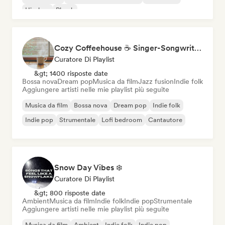
Hip-hop
Phonk
Cozy Coffeehouse ☕ Singer-Songwriter, Indie Folk & Acoustic
Curatore Di Playlist
&gt; 1400 risposte date
Bossa nova
Dream pop
Musica da film
Jazz fusion
Indie folk
Aggiungere artisti nelle mie playlist più seguite
Musica da film
Bossa nova
Dream pop
Indie folk
Indie pop
Strumentale
Lofi bedroom
Cantautore
Snow Day Vibes ❄️
Curatore Di Playlist
&gt; 800 risposte date
Ambient
Musica da film
Indie folk
Indie pop
Strumentale
Aggiungere artisti nelle mie playlist più seguite
Musica da film
Ambient
Indie folk
Indie pop