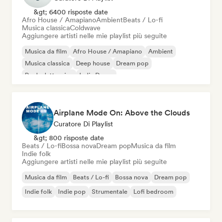
&gt; 6400 risposte date
Afro House / Amapiano
Ambient
Beats / Lo-fi
Musica classica
Coldwave
Aggiungere artisti nelle mie playlist più seguite
Musica da film
Afro House / Amapiano
Ambient
Musica classica
Deep house
Dream pop
Rock elettronico
Indie Dance
Airplane Mode On: Above the Clouds
Curatore Di Playlist
&gt; 800 risposte date
Beats / Lo-fi
Bossa nova
Dream pop
Musica da film
Indie folk
Aggiungere artisti nelle mie playlist più seguite
Musica da film
Beats / Lo-fi
Bossa nova
Dream pop
Indie folk
Indie pop
Strumentale
Lofi bedroom