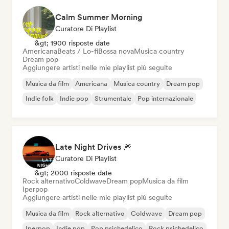
Calm Summer Morning
Curatore Di Playlist
&gt; 1900 risposte date
Americana
Beats / Lo-fi
Bossa nova
Musica country
Dream pop
Aggiungere artisti nelle mie playlist più seguite
Musica da film
Americana
Musica country
Dream pop
Indie folk
Indie pop
Strumentale
Pop internazionale
Late Night Drives 🎆
Curatore Di Playlist
&gt; 2000 risposte date
Rock alternativo
Coldwave
Dream pop
Musica da film
Iperpop
Aggiungere artisti nelle mie playlist più seguite
Musica da film
Rock alternativo
Coldwave
Dream pop
Iperpop
Indie pop
Pop psichedelico
Rock psichedelico