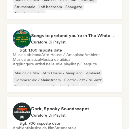
Strumentale
Lofi bedroom
Shoegaze
Pianoforte solista
Songs to pretend you're in The White Lotus
Curatore Di Playlist
&gt; 1300 risposte date
Musica africana
Afro House / Amapiano
Ambient
Musica asiatica
Musica caraibica
Aggiungere artisti nelle mie playlist più seguite
Musica da film
Afro House / Amapiano
Ambient
Commerciale / Mainstream
Electro Jazz / Nu Jazz
Elettronica sperimentale
Jazz fusion
Iperpop
Dark, Spooky Soundscapes
Curatore Di Playlist
&gt; 700 risposte date
Ambient
Musica da film
Strumentale