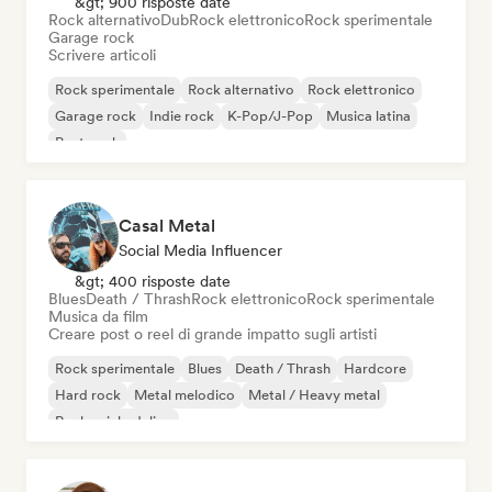
&gt; 900 risposte date
Rock alternativo
Dub
Rock elettronico
Rock sperimentale
Garage rock
Scrivere articoli
Rock sperimentale
Rock alternativo
Rock elettronico
Garage rock
Indie rock
K-Pop/J-Pop
Musica latina
Post punk
Casal Metal
Social Media Influencer
&gt; 400 risposte date
Blues
Death / Thrash
Rock elettronico
Rock sperimentale
Musica da film
Creare post o reel di grande impatto sugli artisti
Rock sperimentale
Blues
Death / Thrash
Hardcore
Hard rock
Metal melodico
Metal / Heavy metal
Rock psichedelico