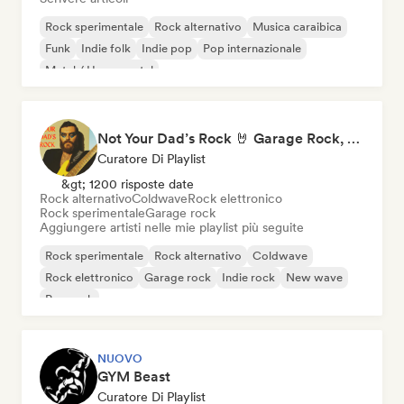
Rock sperimentale
Rock alternativo
Musica caraibica
Funk
Indie folk
Indie pop
Pop internazionale
Metal / Heavy metal
Not Your Dad’s Rock 🤘 Garage Rock, Alt-Rock & Indie Anthems
Curatore Di Playlist
&gt; 1200 risposte date
Rock alternativo
Coldwave
Rock elettronico
Rock sperimentale
Garage rock
Aggiungere artisti nelle mie playlist più seguite
Rock sperimentale
Rock alternativo
Coldwave
Rock elettronico
Garage rock
Indie rock
New wave
Pop rock
NUOVO
GYM Beast
Curatore Di Playlist