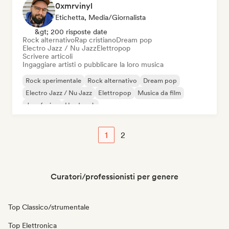
0xmrvinyl
Etichetta, Media/Giornalista
&gt; 200 risposte date
Rock alternativo
Rap cristiano
Dream pop
Electro Jazz / Nu Jazz
Elettropop
Scrivere articoli
Ingaggiare artisti o pubblicare la loro musica
Rock sperimentale
Rock alternativo
Dream pop
Electro Jazz / Nu Jazz
Elettropop
Musica da film
Jazz fusion
Hard rock
1
2
Curatori/professionisti per genere
Top Classico/strumentale
Top Elettronica