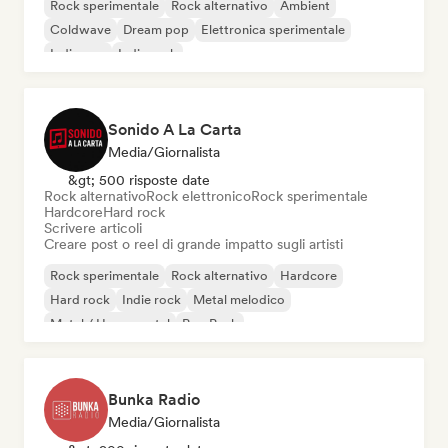
Rock sperimentale
Rock alternativo
Ambient
Coldwave
Dream pop
Elettronica sperimentale
Indie pop
Indie rock
Sonido A La Carta
Media/Giornalista
&gt; 500 risposte date
Rock alternativo
Rock elettronico
Rock sperimentale
Hardcore
Hard rock
Scrivere articoli
Creare post o reel di grande impatto sugli artisti
Rock sperimentale
Rock alternativo
Hardcore
Hard rock
Indie rock
Metal melodico
Metal / Heavy metal
Pop Punk
Bunka Radio
Media/Giornalista