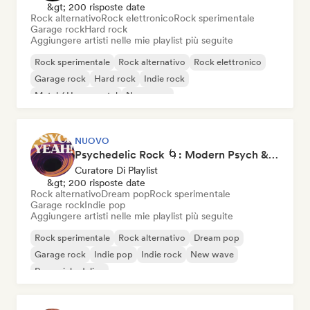
&gt; 200 risposte date
Rock alternativo
Rock elettronico
Rock sperimentale
Garage rock
Hard rock
Aggiungere artisti nelle mie playlist più seguite
Rock sperimentale
Rock alternativo
Rock elettronico
Garage rock
Hard rock
Indie rock
Metal / Heavy metal
New wave
NUOVO
Psychedelic Rock 🌀: Modern Psych & Turkish Vibes
Curatore Di Playlist
&gt; 200 risposte date
Rock alternativo
Dream pop
Rock sperimentale
Garage rock
Indie pop
Aggiungere artisti nelle mie playlist più seguite
Rock sperimentale
Rock alternativo
Dream pop
Garage rock
Indie pop
Indie rock
New wave
Pop psichedelico