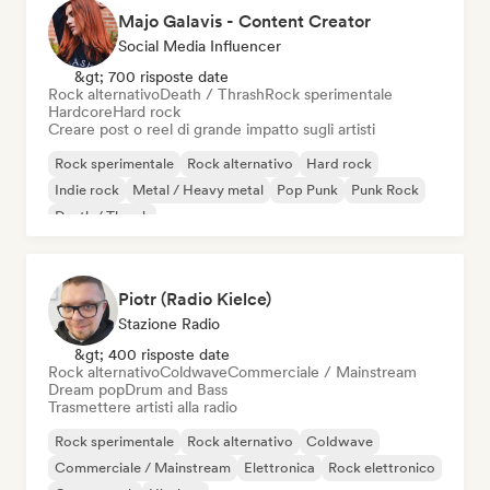
Majo Galavis - Content Creator
Social Media Influencer
&gt; 700 risposte date
Rock alternativo
Death / Thrash
Rock sperimentale
Hardcore
Hard rock
Creare post o reel di grande impatto sugli artisti
Rock sperimentale
Rock alternativo
Hard rock
Indie rock
Metal / Heavy metal
Pop Punk
Punk Rock
Death / Thrash
Piotr (Radio Kielce)
Stazione Radio
&gt; 400 risposte date
Rock alternativo
Coldwave
Commerciale / Mainstream
Dream pop
Drum and Bass
Trasmettere artisti alla radio
Rock sperimentale
Rock alternativo
Coldwave
Commerciale / Mainstream
Elettronica
Rock elettronico