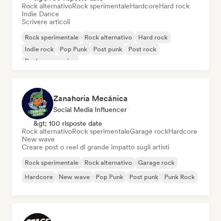
Rock alternativo
Rock sperimentale
Hardcore
Hard rock
Indie Dance
Scrivere articoli
Rock sperimentale
Rock alternativo
Hard rock
Indie rock
Pop Punk
Post punk
Post rock
Rock progressivo
Zanahoria Mecánica
Social Media Influencer
&gt; 100 risposte date
Rock alternativo
Rock sperimentale
Garage rock
Hardcore
New wave
Creare post o reel di grande impatto sugli artisti
Rock sperimentale
Rock alternativo
Garage rock
Hardcore
New wave
Pop Punk
Post punk
Punk Rock