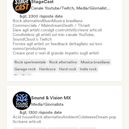
StageCast
Canale Youtube/Twitch, Media/Giornalista, Mentore, Social Media Influencer, Esperto Del Suono
&gt; 2300 risposte date
Rock alternativo
Blues
Musica brasiliana
Commerciale / Mainstream
Death / Thrash
Dare agli artisti consigli costruttivi
Scrivere articoli
Condividere gli artisti sul mio canale YouTube,
SoundCloud o Twitch
Fornire agli artisti un feedback dettagliato sul loro
suono/produzione
Creare post o reel di grande impatto sugli artisti
Rock sperimentale
Rock alternativo
Musica brasiliana
Garage rock
Hardcore
Hard rock
Indie rock
Pop Punk
Sound & Vision MX
Media/Giornalista
&gt; 1300 risposte date
Acid house
Rock alternativo
Ambient
Coldwave
Dream pop
Scrivere articoli