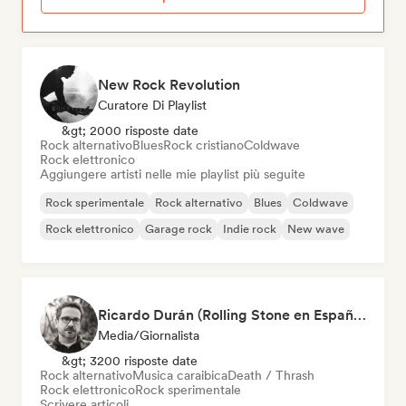
New Rock Revolution
Curatore Di Playlist
&gt; 2000 risposte date
Rock alternativo
Blues
Rock cristiano
Coldwave
Rock elettronico
Aggiungere artisti nelle mie playlist più seguite
Rock sperimentale
Rock alternativo
Blues
Coldwave
Rock elettronico
Garage rock
Indie rock
New wave
Ricardo Durán (Rolling Stone en Español-Editor-in-chief)
Media/Giornalista
&gt; 3200 risposte date
Rock alternativo
Musica caraibica
Death / Thrash
Rock elettronico
Rock sperimentale
Scrivere articoli