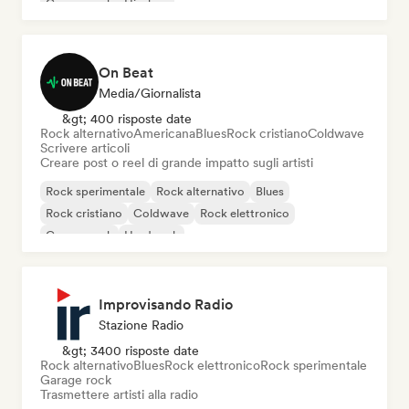
Garage rock
Hip-hop
On Beat
Media/Giornalista
&gt; 400 risposte date
Rock alternativo
Americana
Blues
Rock cristiano
Coldwave
Scrivere articoli
Creare post o reel di grande impatto sugli artisti
Rock sperimentale
Rock alternativo
Blues
Rock cristiano
Coldwave
Rock elettronico
Garage rock
Hard rock
Improvisando Radio
Stazione Radio
&gt; 3400 risposte date
Rock alternativo
Blues
Rock elettronico
Rock sperimentale
Garage rock
Trasmettere artisti alla radio