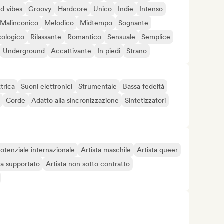
d vibes
Groovy
Hardcore
Unico
Indie
Intenso
Malinconico
Melodico
Midtempo
Sognante
cologico
Rilassante
Romantico
Sensuale
Semplice
Underground
Accattivante
In piedi
Strano
ttrica
Suoni elettronici
Strumentale
Bassa fedeltà
Corde
Adatto alla sincronizzazione
Sintetizzatori
otenziale internazionale
Artista maschile
Artista queer
ta supportato
Artista non sotto contratto