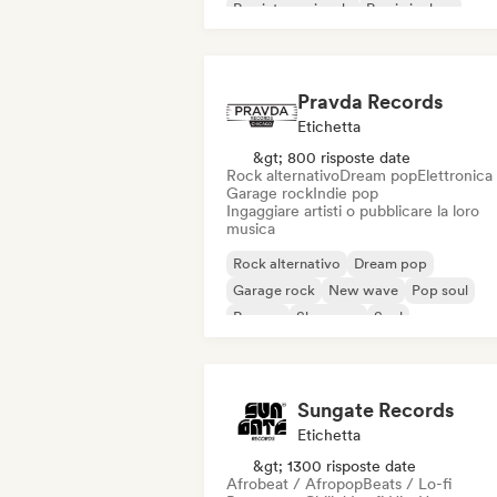
Rap internazionale
Rap in inglese
Pravda Records
Etichetta
&gt; 800 risposte date
Rock alternativo
Dream pop
Elettronica
Garage rock
Indie pop
Ingaggiare artisti o pubblicare la loro
musica
Rock alternativo
Dream pop
Garage rock
New wave
Pop soul
Reggae
Shoegaze
Soul
Sungate Records
Etichetta
&gt; 1300 risposte date
Afrobeat / Afropop
Beats / Lo-fi