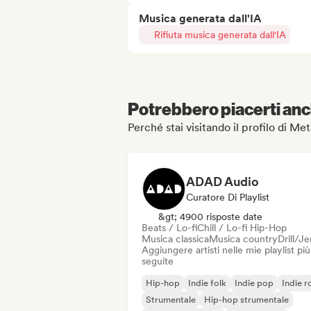
Musica generata dall'IA
Rifiuta musica generata dall'IA
Potrebbero piacerti anch
Perché stai visitando il profilo di M
ADAD Audio
Curatore Di Playlist
&gt; 4900 risposte date
Beats / Lo-fi
Chill / Lo-fi Hip-Hop
Musica classica
Musica country
Drill/J
Aggiungere artisti nelle mie playlist più
seguite
Hip-hop
Indie folk
Indie pop
Indie r
Strumentale
Hip-hop strumentale