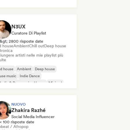
N3UX
Curatore Di Playlist
&gt; 2800 risposte date
d house
Ambient
Chill out
Deep house
tronica
ungere artisti nelle mie playlist più
uite
id house
Ambient
Deep house
use music
Indie Dance
odic & Progressive House
Minimal
ganic House / Downtempo
NUOVO
Zhakira Razhé
Social Media Influencer
< 100 risposte date
obeat / Afropop