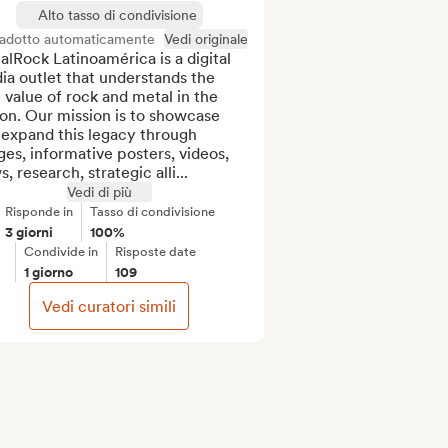
Alto tasso di condivisione
radotto automaticamente
Vedi originale
lRock Latinoamérica is a digital 
a outlet that understands the 
 value of rock and metal in the 
on. Our mission is to showcase 
expand this legacy through 
es, informative posters, videos, 
, research, strategic alli...
Vedi di più
Risponde in
Tasso di condivisione
3 giorni
100%
Condivide in
Risposte date
1 giorno
109
Vedi curatori simili