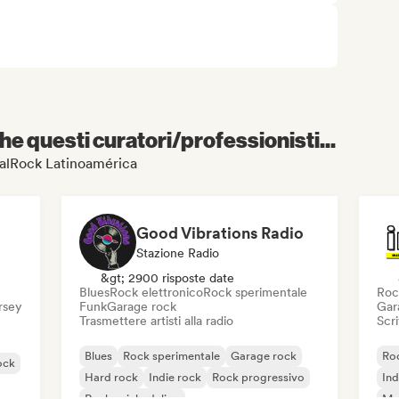
e questi curatori/professionisti...
etalRock Latinoamérica
Good Vibrations Radio
Stazione Radio
&gt; 2900 risposte date
Blues
Rock elettronico
Rock sperimentale
Roc
ersey
Funk
Garage rock
Gar
Trasmettere artisti alla radio
Scri
Blues
Rock sperimentale
Garage rock
Roc
ock
Hard rock
Indie rock
Rock progressivo
Ind
Rock psichedelico
Met