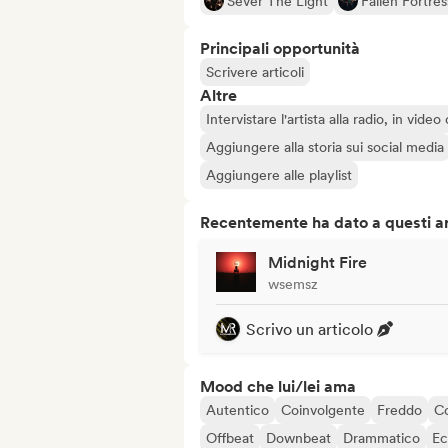
Sever The Light
Fallen Fortres
Principali opportunità
Scrivere articoli
Altre
Intervistare l'artista alla radio, in vide
Aggiungere alla storia sui social media
Aggiungere alle playlist
Recentemente ha dato a questi art
Midnight Fire
wsemsz
Scrivo un articolo
Mood che lui/lei ama
Autentico
Coinvolgente
Freddo
C
Offbeat
Downbeat
Drammatico
Ec