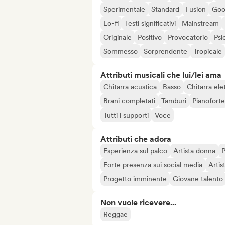
Sperimentale
Standard
Fusion
Goo
Lo-fi
Testi significativi
Mainstream
Originale
Positivo
Provocatorio
Psi
Sommesso
Sorprendente
Tropicale
Attributi musicali che lui/lei ama
Chitarra acustica
Basso
Chitarra ele
Brani completati
Tamburi
Pianoforte
Tutti i supporti
Voce
Attributi che adora
Esperienza sul palco
Artista donna
P
Forte presenza sui social media
Artis
Progetto imminente
Giovane talento
Non vuole ricevere...
Reggae