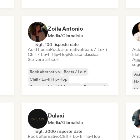
Rock & Roll / Rock classico
Zoila Antonio
Media/Giornalista
&gt; 100 risposte date
Acid house
Rock alternativo
Beats / Lo-fi
Aci
Chill / Lo-fi Hip-Hop
Musica classica
Elet
Scrivere articoli
Aggi
seg
Rock alternativo
Beats / Lo-fi
Ac
Chill / Lo-fi Hip-Hop
Ho
Commerciale / Mainstream
Dance music
Mel
Disco
Dream pop
House music
Or
Dulaxi
Media/Giornalista
&gt; 3000 risposte date
Rock alternativo
Chill / Lo-fi Hip-Hop
Afr