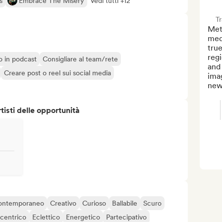
s
Embrace The Misery
Vedi tutti +12
T
Meta
medi
true
regi
o o in podcast
Consigliare al team/rete
and 
Creare post o reel sui social media
imag
news
isti delle opportunità
ontemporaneo
Creativo
Curioso
Ballabile
Scuro
centrico
Eclettico
Energetico
Partecipativo