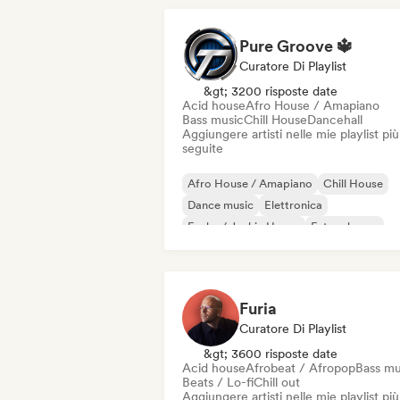
Pure Groove 🔱
Curatore Di Playlist
&gt; 3200 risposte date
Acid house
Afro House / Amapiano
Bass music
Chill House
Dancehall
Aggiungere artisti nelle mie playlist più
seguite
Afro House / Amapiano
Chill House
Dance music
Elettronica
Funky / Jackin House
Future house
Hard Techno
House music
Furia
Curatore Di Playlist
&gt; 3600 risposte date
Acid house
Afrobeat / Afropop
Bass mu
Beats / Lo-fi
Chill out
Aggiungere artisti nelle mie playlist più