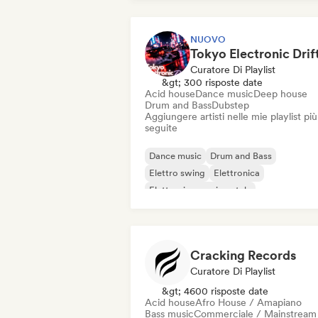
NUOVO
Curatore Di Playlist
&gt; 300 risposte date
Acid house
Dance music
Deep house
Drum and Bass
Dubstep
Aggiungere artisti nelle mie playlist più
seguite
Dance music
Drum and Bass
Elettro swing
Elettronica
Elettronica sperimentale
Funky / Jackin House
Future house
Hard Techno
Cracking Records
Curatore Di Playlist
&gt; 4600 risposte date
Acid house
Afro House / Amapiano
Bass music
Commerciale / Mainstream