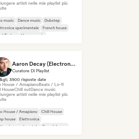
ungere artisti nelle mie playlist più
uite
s music
Dance music
Dubstep
ttronica sperimentale
French house
rd Techno
House music
odic & Progressive House
Aaron Decay (Electronic Dream & Chill Electronic Dream playlists)
Curatore Di Playlist
&gt; 3900 risposte date
o House / Amapiano
Beats / Lo-fi
ll House
Chill out
Dance music
ungere artisti nelle mie playlist più
uite
ro House / Amapiano
Chill House
ep house
Elettronica
ttronica sperimentale
French house
ure house
House music