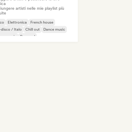
ica
ungere artisti nelle mie playlist più
uite
sco
Elettronica
French house
disco / Italo
Chill out
Dance music
use music
Pop soul