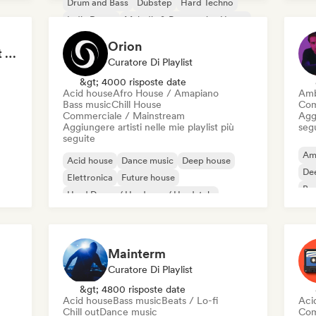
Drum and Bass
Dubstep
Hard Techno
Indie Dance
Melodic & Progressive House
Melodic Techno
Orion
Tokyo Electronic Drift 🏎️ Schranz, Hard Techno & Anime EDM
Curatore Di Playlist
&gt; 4000 risposte date
Acid house
Afro House / Amapiano
Amb
Bass music
Chill House
Com
Commerciale / Mainstream
Aggi
Aggiungere artisti nelle mie playlist più
seg
seguite
Am
Acid house
Dance music
Deep house
De
Elettronica
Future house
Bas
Hard Dance / Hardcore / Hardstyle
Hard Techno
House music
Mainterm
Curatore Di Playlist
&gt; 4800 risposte date
Acid house
Bass music
Beats / Lo-fi
Aci
Chill out
Dance music
Com