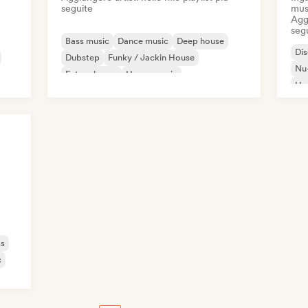
seguite
mus
Aggi
seg
Bass music
Dance music
Deep house
Di
Dubstep
Funky / Jackin House
Nu-
Future house
House music
Ho
Melodic & Progressive House
ss
c