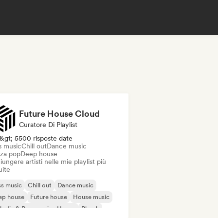
Future House Cloud
Curatore Di Playlist
&gt; 5500 risposte date
s music
Chill out
Dance music
za pop
Deep house
ungere artisti nelle mie playlist più
uite
s music
Chill out
Dance music
ep house
Future house
House music
odic & Progressive House
Phonk