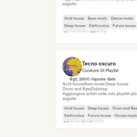
seguite
Acid house
Bass music
Dance music
Deep house
Elettronica
Future house
House music
Minimal
Tecno oscuro
Curatore Di Playlist
&gt; 2600 risposte date
Acid house
Bass music
Deep house
Drum and Bass
Dubstep
Aggiungere artisti nelle mie playlist più
seguite
Acid house
Deep house
Drum and Ba
Elettronica
Future house
House musi
Minimal
Psy-Trance