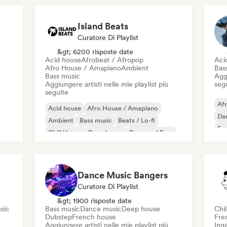
Hard Techno
Island Beats
Curatore Di Playlist
&gt; 6200 risposte date
Acid house
Afrobeat / Afropop
Aci
Afro House / Amapiano
Ambient
Bas
Bass music
Aggi
Aggiungere artisti nelle mie playlist più
seg
seguite
Af
Acid house
Afro House / Amapiano
Da
Ambient
Bass music
Beats / Lo-fi
Fun
Chill House
Deep house
Drum and Bass
Ho
Mel
Dance Music Bangers
Curatore Di Playlist
&gt; 1900 risposte date
sic
Bass music
Dance music
Deep house
Chil
Dubstep
French house
Fre
Aggiungere artisti nelle mie playlist più
Inga