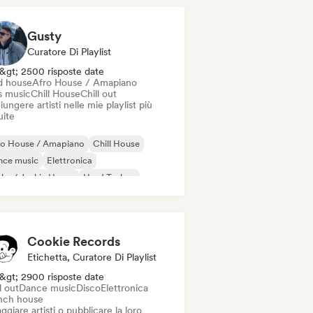
Gusty
Curatore Di Playlist
&gt; 2500 risposte date
d house
Afro House / Amapiano
s music
Chill House
Chill out
ungere artisti nelle mie playlist più
uite
ro House / Amapiano
Chill House
nce music
Elettronica
ky / Jackin House
Hard Techno
use music
odic & Progressive House
Cookie Records
Etichetta, Curatore Di Playlist
&gt; 2900 risposte date
l out
Dance music
Disco
Elettronica
nch house
ggiare artisti o pubblicare la loro