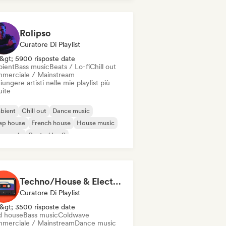
Rolipso
Curatore Di Playlist
&gt; 5900 risposte date
ient
Bass music
Beats / Lo-fi
Chill out
merciale / Mainstream
ungere artisti nelle mie playlist più
uite
bient
Chill out
Dance music
ep house
French house
House music
s music
Beats / Lo-fi
Techno/House & Electronic Music for Svea Playlists
Curatore Di Playlist
&gt; 3500 risposte date
d house
Bass music
Coldwave
merciale / Mainstream
Dance music