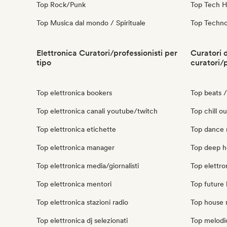
Top Rock/Punk
Top Tech 
Top Musica dal mondo / Spirituale
Top Techn
Elettronica Curatori/professionisti per
Curatori d
tipo
curatori/
Top elettronica bookers
Top beats / 
Top elettronica canali youtube/twitch
Top chill ou
Top elettronica etichette
Top dance m
Top elettronica manager
Top deep ho
Top elettronica media/giornalisti
Top elettron
Top elettronica mentori
Top future 
Top elettronica stazioni radio
Top house m
Top elettronica dj selezionati
Top melodic