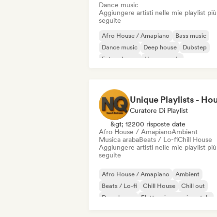
Dance music
Aggiungere artisti nelle mie playlist più
seguite
Afro House / Amapiano
Bass music
Dance music
Deep house
Dubstep
Future house
House music
Melodic Techno
Curatore Di Playlist
&gt; 12200 risposte date
Afro House / Amapiano
Ambient
Musica araba
Beats / Lo-fi
Chill House
Aggiungere artisti nelle mie playlist più
seguite
Afro House / Amapiano
Ambient
Beats / Lo-fi
Chill House
Chill out
Deep house
Elettronica sperimentale
Funky / Jackin House