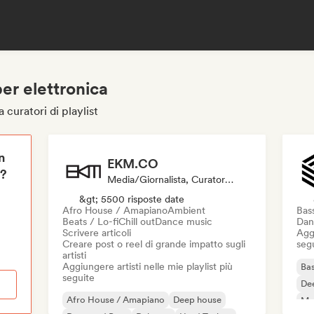
per elettronica
 curatori di playlist
n
EKM.CO
i?
Media/Giornalista, Curatore Di Playlist
&gt; 5500 risposte date
Afro House / Amapiano
Ambient
Bas
Beats / Lo-fi
Chill out
Dance music
Dan
Scrivere articoli
Aggi
Creare post o reel di grande impatto sugli
seg
artisti
Aggiungere artisti nelle mie playlist più
Bas
seguite
De
Afro House / Amapiano
Deep house
Mel