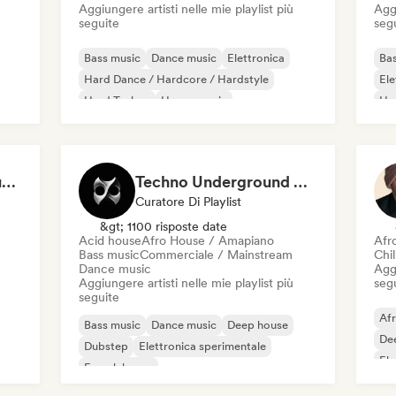
Aggiungere artisti nelle mie playlist più
Aggi
seguite
seg
Bass music
Dance music
Elettronica
Bas
Hard Dance / Hardcore / Hardstyle
Ele
Hard Techno
House music
Ha
Industrial music
Mel
Melodic & Progressive House
Unique Playlists - House & Electronics
Techno Underground Rave Anthems by Orphium
Curatore Di Playlist
&gt; 1100 risposte date
Acid house
Afro House / Amapiano
Afr
Bass music
Commerciale / Mainstream
Chi
Dance music
Aggi
Aggiungere artisti nelle mie playlist più
seg
seguite
Af
Bass music
Dance music
Deep house
De
Dubstep
Elettronica sperimentale
Ele
French house
Fut
Hard Dance / Hardcore / Hardstyle