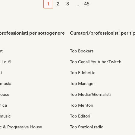
1
2
3
...
45
professionisti per sottogenere
Curatori/professionisti per ti
nt
Top Bookers
 Lo-fi
Top Canali Youtube/Twitch
ut
Top Etichette
 music
Top Manager
house
Top Media/Giornalisti
nica
Top Mentori
music
Top Editori
c & Progressive House
Top Stazioni radio