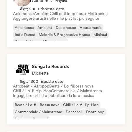
Curatore Di Playlist
&gt; 2800 risposte date
Acid house
Ambient
Chill out
Deep house
Elettronica
Aggiungere artisti nelle mie playlist più seguite
Acid house
Ambient
Deep house
House music
Indie Dance
Melodic & Progressive House
Minimal
Organic House / Downtempo
Sungate Records
Etichetta
&gt; 1300 risposte date
Afrobeat / Afropop
Beats / Lo-fi
Bossa nova
Chill / Lo-fi Hip-Hop
Commerciale / Mainstream
Ingaggiare artisti o pubblicare la loro musica
Beats / Lo-fi
Bossa nova
Chill / Lo-fi Hip-Hop
Commerciale / Mainstream
Dancehall
Danza pop
Hip-hop
Pop soul