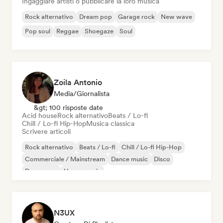
Ingaggiare artisti o pubblicare la loro musica
Rock alternativo
Dream pop
Garage rock
New wave
Pop soul
Reggae
Shoegaze
Soul
Zoila Antonio
Media/Giornalista
&gt; 100 risposte date
Acid house
Rock alternativo
Beats / Lo-fi
Chill / Lo-fi Hip-Hop
Musica classica
Scrivere articoli
Rock alternativo
Beats / Lo-fi
Chill / Lo-fi Hip-Hop
Commerciale / Mainstream
Dance music
Disco
Dream pop
House music
N3UX