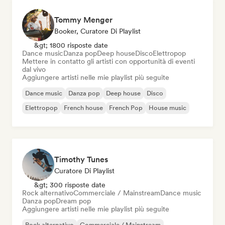
Tommy Menger
Booker, Curatore Di Playlist
&gt; 1800 risposte date
Dance music
Danza pop
Deep house
Disco
Elettropop
Mettere in contatto gli artisti con opportunità di eventi
dal vivo
Aggiungere artisti nelle mie playlist più seguite
Dance music
Danza pop
Deep house
Disco
Elettropop
French house
French Pop
House music
Timothy Tunes
Curatore Di Playlist
&gt; 300 risposte date
Rock alternativo
Commerciale / Mainstream
Dance music
Danza pop
Dream pop
Aggiungere artisti nelle mie playlist più seguite
Rock alternativo
Commerciale / Mainstream