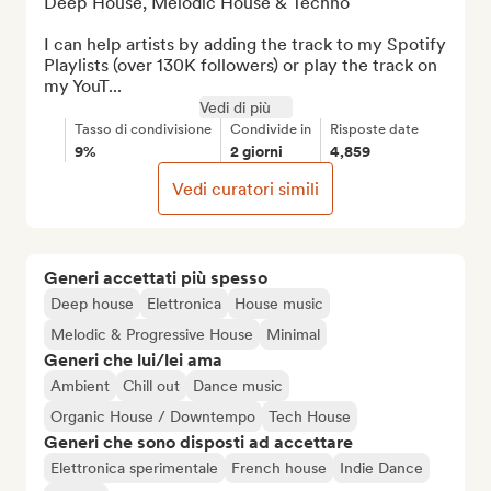
Deep House, Melodic House & Techno

I can help artists by adding the track to my Spotify 
Playlists (over 130K followers) or play the track on 
my YouT...
Vedi di più
Tasso di condivisione
Condivide in
Risposte date
9%
2 giorni
4,859
Vedi curatori simili
Generi accettati più spesso
Deep house
Elettronica
House music
Melodic & Progressive House
Minimal
Generi che lui/lei ama
Ambient
Chill out
Dance music
Organic House / Downtempo
Tech House
Generi che sono disposti ad accettare
Elettronica sperimentale
French house
Indie Dance