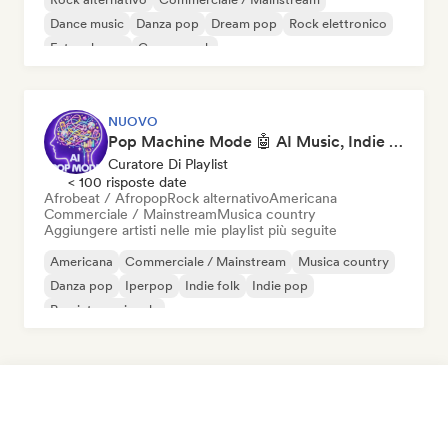
Dance music
Danza pop
Dream pop
Rock elettronico
Future house
Garage rock
NUOVO
Pop Machine Mode 🤖 AI Music, Indie Pop & Dream Pop
Curatore Di Playlist
< 100 risposte date
Afrobeat / Afropop
Rock alternativo
Americana
Commerciale / Mainstream
Musica country
Aggiungere artisti nelle mie playlist più seguite
Americana
Commerciale / Mainstream
Musica country
Danza pop
Iperpop
Indie folk
Indie pop
Pop internazionale