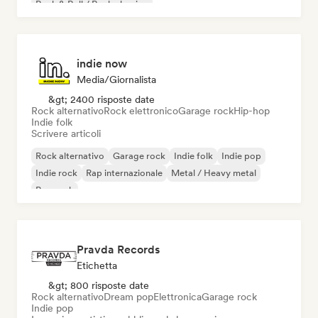
Rock & Roll / Rock classico
indie now
Media/Giornalista
&gt; 2400 risposte date
Rock alternativo
Rock elettronico
Garage rock
Hip-hop
Indie folk
Scrivere articoli
Rock alternativo
Garage rock
Indie folk
Indie pop
Indie rock
Rap internazionale
Metal / Heavy metal
Pop rock
Pravda Records
Etichetta
&gt; 800 risposte date
Rock alternativo
Dream pop
Elettronica
Garage rock
Indie pop