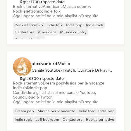
&gt; 17700 risposte date
Rock alternativo
Americana
Musica country
Rock elettronico
Indie folk
Aggiungere artisti nelle mie playlist più seguite
Rock alternativo
Indie folk
Indie pop
Indie rock
Cantautore
Americana
Musica country
Rock elettronico
alexrainbirdMusic
Canale Youtube/Twitch, Curatore Di Playlist
&gt; 6300 risposte date
Rock alternativo
Dream pop
Musica per le vacanze
Indie folk
Indie pop
Condividere gli artisti sul mio canale YouTube,
SoundCloud o Twitch
Aggiungere artisti nelle mie playlist più seguite
Dream pop
Musica per le vacanze
Indie folk
Indie pop
Indie rock
Lofi bedroom
Cantautore
Rock alternativo