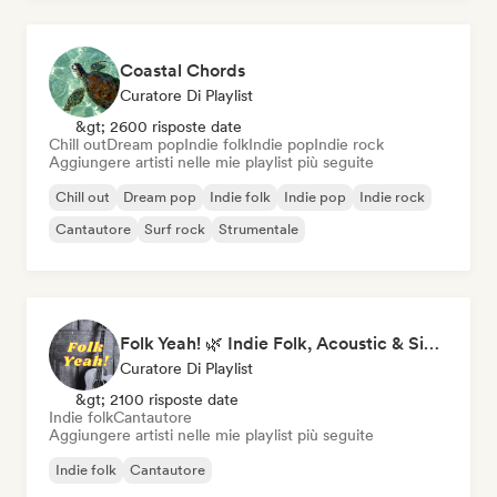
Coastal Chords
Curatore Di Playlist
&gt; 2600 risposte date
Chill out
Dream pop
Indie folk
Indie pop
Indie rock
Aggiungere artisti nelle mie playlist più seguite
Chill out
Dream pop
Indie folk
Indie pop
Indie rock
Cantautore
Surf rock
Strumentale
Folk Yeah! 🌿 Indie Folk, Acoustic & Singer-Songwriter
Curatore Di Playlist
&gt; 2100 risposte date
Indie folk
Cantautore
Aggiungere artisti nelle mie playlist più seguite
Indie folk
Cantautore