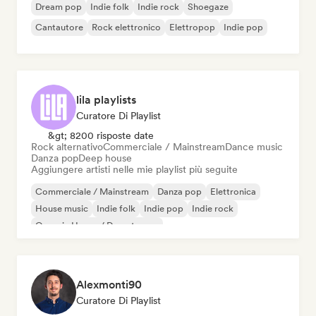
Dream pop
Indie folk
Indie rock
Shoegaze
Cantautore
Rock elettronico
Elettropop
Indie pop
lila playlists
Curatore Di Playlist
&gt; 8200 risposte date
Rock alternativo
Commerciale / Mainstream
Dance music
Danza pop
Deep house
Aggiungere artisti nelle mie playlist più seguite
Commerciale / Mainstream
Danza pop
Elettronica
House music
Indie folk
Indie pop
Indie rock
Organic House / Downtempo
Alexmonti90
Curatore Di Playlist