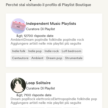
Perché stai visitando il profilo di Playlist Boutique
Independent Music Playlists
Curatore Di Playlist
&gt; 12700 risposte date
Ambient
Dream pop
Indie folk
Indie pop
Indie rock
Aggiungere artisti nelle mie playlist più seguite
Indie folk
Indie pop
Indie rock
Lofi bedroom
Cantautore
Ambient
Dream pop
Strumentale
Loop Solitaire
Curatore Di Playlist
&gt; 7100 risposte date
Dream pop
Rock elettronico
Elettropop
Indie folk
Indie pop
Aggiungere artisti nelle mie playlist più seguite