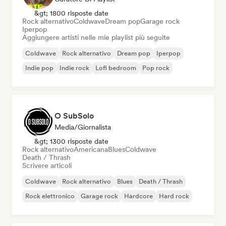
&gt; 1800 risposte date
Rock alternativo
Coldwave
Dream pop
Garage rock
Iperpop
Aggiungere artisti nelle mie playlist più seguite
Coldwave
Rock alternativo
Dream pop
Iperpop
Indie pop
Indie rock
Lofi bedroom
Pop rock
O SubSolo
Media/Giornalista
&gt; 1300 risposte date
Rock alternativo
Americana
Blues
Coldwave
Death / Thrash
Scrivere articoli
Coldwave
Rock alternativo
Blues
Death / Thrash
Rock elettronico
Garage rock
Hardcore
Hard rock