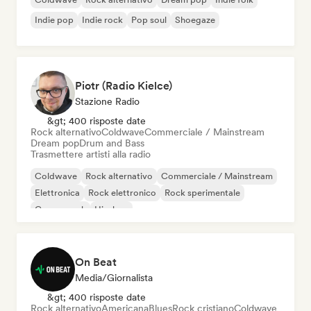
Indie pop
Indie rock
Pop soul
Shoegaze
Piotr (Radio Kielce)
Stazione Radio
&gt; 400 risposte date
Rock alternativo
Coldwave
Commerciale / Mainstream
Dream pop
Drum and Bass
Trasmettere artisti alla radio
Coldwave
Rock alternativo
Commerciale / Mainstream
Elettronica
Rock elettronico
Rock sperimentale
Garage rock
Hip-hop
On Beat
Media/Giornalista
&gt; 400 risposte date
Rock alternativo
Americana
Blues
Rock cristiano
Coldwave