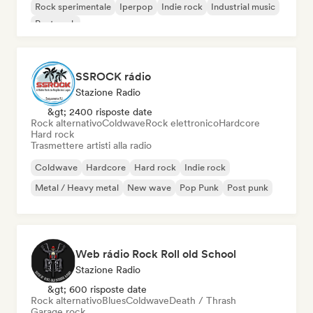
Rock sperimentale
Iperpop
Indie rock
Industrial music
Post punk
SSROCK rádio
Stazione Radio
&gt; 2400 risposte date
Rock alternativo
Coldwave
Rock elettronico
Hardcore
Hard rock
Trasmettere artisti alla radio
Coldwave
Hardcore
Hard rock
Indie rock
Metal / Heavy metal
New wave
Pop Punk
Post punk
Web rádio Rock Roll old School
Stazione Radio
&gt; 600 risposte date
Rock alternativo
Blues
Coldwave
Death / Thrash
Garage rock