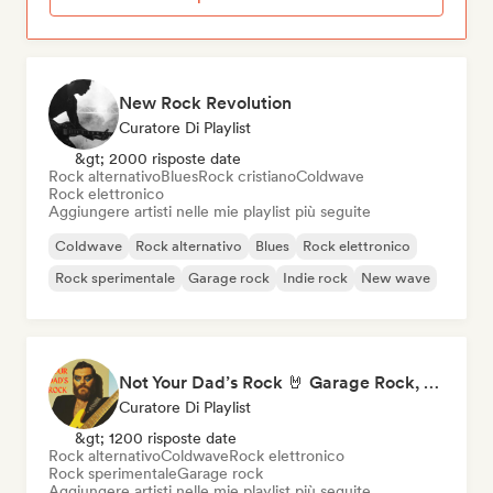
New Rock Revolution
Curatore Di Playlist
&gt; 2000 risposte date
Rock alternativo
Blues
Rock cristiano
Coldwave
Rock elettronico
Aggiungere artisti nelle mie playlist più seguite
Coldwave
Rock alternativo
Blues
Rock elettronico
Rock sperimentale
Garage rock
Indie rock
New wave
Not Your Dad’s Rock 🤘 Garage Rock, Alt-Rock & Indie Anthems
Curatore Di Playlist
&gt; 1200 risposte date
Rock alternativo
Coldwave
Rock elettronico
Rock sperimentale
Garage rock
Aggiungere artisti nelle mie playlist più seguite