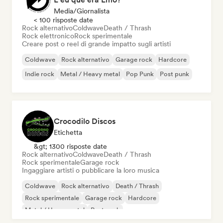
Media/Giornalista
< 100 risposte date
Rock alternativo
Coldwave
Death / Thrash
Rock elettronico
Rock sperimentale
Creare post o reel di grande impatto sugli artisti
Coldwave
Rock alternativo
Garage rock
Hardcore
Indie rock
Metal / Heavy metal
Pop Punk
Post punk
Crocodilo Discos
Etichetta
&gt; 1300 risposte date
Rock alternativo
Coldwave
Death / Thrash
Rock sperimentale
Garage rock
Ingaggiare artisti o pubblicare la loro musica
Coldwave
Rock alternativo
Death / Thrash
Rock sperimentale
Garage rock
Hardcore
Metal / Heavy metal
Post punk