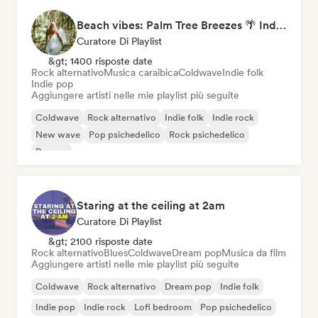
Beach vibes: Palm Tree Breezes 🌴 Indie Folk, Acoustic & Singer-Songwriter
Curatore Di Playlist
&gt; 1400 risposte date
Rock alternativo
Musica caraibica
Coldwave
Indie folk
Indie pop
Aggiungere artisti nelle mie playlist più seguite
Coldwave
Rock alternativo
Indie folk
Indie rock
New wave
Pop psichedelico
Rock psichedelico
Reggae
Staring at the ceiling at 2am
Curatore Di Playlist
&gt; 2100 risposte date
Rock alternativo
Blues
Coldwave
Dream pop
Musica da film
Aggiungere artisti nelle mie playlist più seguite
Coldwave
Rock alternativo
Dream pop
Indie folk
Indie pop
Indie rock
Lofi bedroom
Pop psichedelico