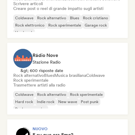
Scrivere articoli
Creare post o reel di grande impatto sugli artisti
Coldwave
Rock alternativo
Blues
Rock cristiano
Rock elettronico
Rock sperimentale
Garage rock
Hard rock
Rádio Nove
Stazione Radio
&gt; 600 risposte date
Rock alternativo
Blues
Musica brasiliana
Coldwave
Rock sperimentale
Trasmettere artisti alla radio
Coldwave
Rock alternativo
Rock sperimentale
Hard rock
Indie rock
New wave
Post punk
Rock progressivo
NUOVO
E eu que era Emo?