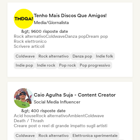
Tenho Mais Discos Que Amigos!
Media/Giornalista
&gt; 9600 risposte date
Rock alternativo
Coldwave
Danza pop
Dream pop
Rock elettronico
Scrivere articoli
Coldwave
Rock alternativo
Danza pop
Indie folk
Indie pop
Indie rock
Pop rock
Pop progressivo
Caio Agulha Suja - Content Creator
Social Media Influencer
&gt; 400 risposte date
Acid house
Rock alternativo
Ambient
Coldwave
Death / Thrash
Creare post o reel di grande impatto sugli artisti
Coldwave
Rock alternativo
Elettronica sperimentale