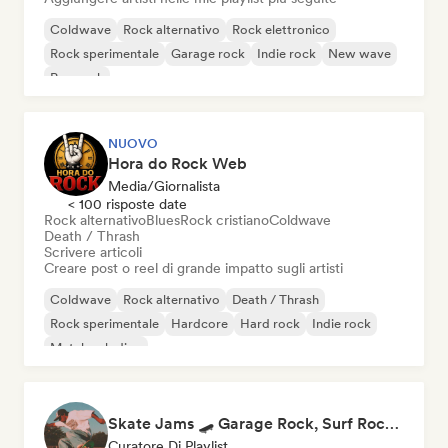
Coldwave
Rock alternativo
Rock elettronico
Rock sperimentale
Garage rock
Indie rock
New wave
Pop rock
NUOVO
Hora do Rock Web
Media/Giornalista
< 100 risposte date
Rock alternativo
Blues
Rock cristiano
Coldwave
Death / Thrash
Scrivere articoli
Creare post o reel di grande impatto sugli artisti
Coldwave
Rock alternativo
Death / Thrash
Rock sperimentale
Hardcore
Hard rock
Indie rock
Metal melodico
Skate Jams 🛹 Garage Rock, Surf Rock & Neo-Psych
Curatore Di Playlist