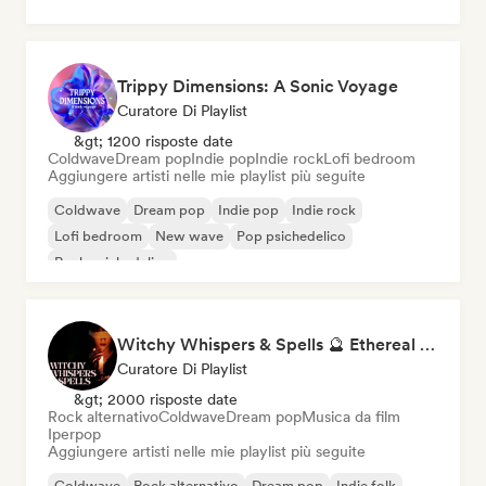
Trippy Dimensions: A Sonic Voyage
Curatore Di Playlist
&gt; 1200 risposte date
Coldwave
Dream pop
Indie pop
Indie rock
Lofi bedroom
Aggiungere artisti nelle mie playlist più seguite
Coldwave
Dream pop
Indie pop
Indie rock
Lofi bedroom
New wave
Pop psichedelico
Rock psichedelico
Witchy Whispers & Spells 🔮 Ethereal Art Pop & Dream Pop
Curatore Di Playlist
&gt; 2000 risposte date
Rock alternativo
Coldwave
Dream pop
Musica da film
Iperpop
Aggiungere artisti nelle mie playlist più seguite
Coldwave
Rock alternativo
Dream pop
Indie folk