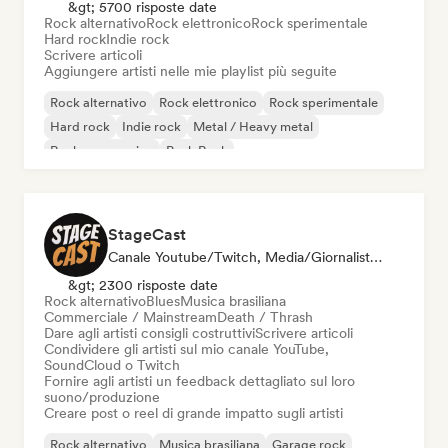
&gt; 5700 risposte date
Rock alternativo
Rock elettronico
Rock sperimentale
Hard rock
Indie rock
Scrivere articoli
Aggiungere artisti nelle mie playlist più seguite
Rock alternativo
Rock elettronico
Rock sperimentale
Hard rock
Indie rock
Metal / Heavy metal
Rock progressivo
Punk Rock
StageCast
Canale Youtube/Twitch, Media/Giornalista, Mentore, Social Media Influencer, Esperto Del Suono
&gt; 2300 risposte date
Rock alternativo
Blues
Musica brasiliana
Commerciale / Mainstream
Death / Thrash
Dare agli artisti consigli costruttivi
Scrivere articoli
Condividere gli artisti sul mio canale YouTube,
SoundCloud o Twitch
Fornire agli artisti un feedback dettagliato sul loro
suono/produzione
Creare post o reel di grande impatto sugli artisti
Rock alternativo
Musica brasiliana
Garage rock