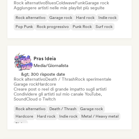
Rock alternativo
Blues
Coldwave
Funk
Garage rock
Aggiungere artisti nelle mie playlist più seguite
Rock alternativo
Garage rock
Hard rock
Indie rock
Pop Punk
Rock progressivo
Punk Rock
Surf rock
Pras Ideia
Media/Giornalista
&gt; 300 risposte date
Rock alternativo
Death / Thrash
Rock sperimentale
Garage rock
Hardcore
Creare post o reel di grande impatto sugli artisti
Condividere gli artisti sul mio canale YouTube,
SoundCloud o Twitch
Rock alternativo
Death / Thrash
Garage rock
Hardcore
Hard rock
Indie rock
Metal / Heavy metal
Noise