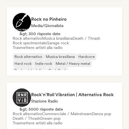
Rock no Pinheiro
Media/Giornalista
&gt; 300 risposte date
Rock alternativo
Musica brasiliana
Death / Thrash
Rock sperimentale
Garage rock
Trasmettere artisti alla radio
Rock alternativo
Musica brasiliana
Hardcore
Hard rock
Indie rock
Metal / Heavy metal
Rock psichedelico
Punk Rock
Rock'n'Roll Vibration | Alternativa Rock
Stazione Radio
&gt; 5000 risposte date
Rock alternativo
Commerciale / Mainstream
Danza pop
Death / Thrash
Dream pop
Trasmettere artisti alla radio