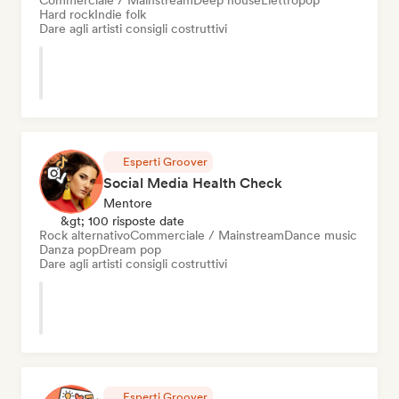
Commerciale / Mainstream
Deep house
Elettropop
Hard rock
Indie folk
Dare agli artisti consigli costruttivi
Esperti Groover
Social Media Health Check
Mentore
&gt; 100 risposte date
Rock alternativo
Commerciale / Mainstream
Dance music
Danza pop
Dream pop
Dare agli artisti consigli costruttivi
Esperti Groover