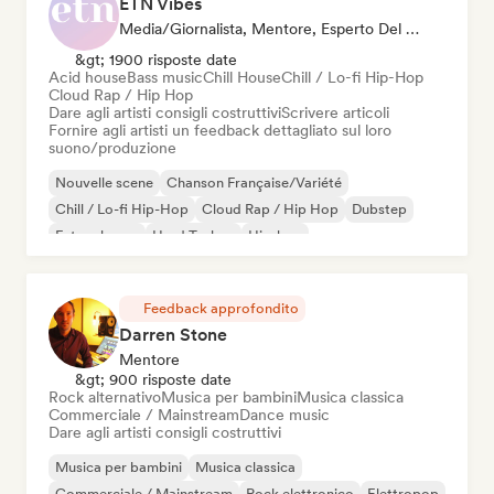
ETN Vibes
Media/Giornalista, Mentore, Esperto Del Suono
&gt; 1900 risposte date
Acid house
Bass music
Chill House
Chill / Lo-fi Hip-Hop
Cloud Rap / Hip Hop
Dare agli artisti consigli costruttivi
Scrivere articoli
Fornire agli artisti un feedback dettagliato sul loro
suono/produzione
Nouvelle scene
Chanson Française/Variété
Chill / Lo-fi Hip-Hop
Cloud Rap / Hip Hop
Dubstep
Future house
Hard Techno
Hip-hop
Feedback approfondito
Darren Stone
Mentore
&gt; 900 risposte date
Rock alternativo
Musica per bambini
Musica classica
Commerciale / Mainstream
Dance music
Dare agli artisti consigli costruttivi
Musica per bambini
Musica classica
Commerciale / Mainstream
Rock elettronico
Elettropop