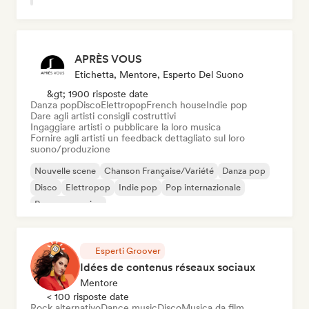
APRÈS VOUS
Etichetta, Mentore, Esperto Del Suono
&gt; 1900 risposte date
Danza pop
Disco
Elettropop
French house
Indie pop
Dare agli artisti consigli costruttivi
Ingaggiare artisti o pubblicare la loro musica
Fornire agli artisti un feedback dettagliato sul loro
suono/produzione
Nouvelle scene
Chanson Française/Variété
Danza pop
Disco
Elettropop
Indie pop
Pop internazionale
Pop progressivo
Esperti Groover
Idées de contenus réseaux sociaux
Mentore
< 100 risposte date
Rock alternativo
Dance music
Disco
Musica da film