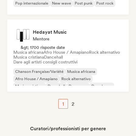
Pop internazionale
New wave
Post punk
Post rock
Hedayat Music
Mentore
&gt; 1700 risposte date
Musica africana
Afro House / Amapiano
Rock alternativo
Musica cristiana
Dancehall
Dare agli artisti consigli costruttivi
Chanson Française/Variété
Musica africana
Afro House / Amapiano
Rock alternativo
Musica cristiana
Dancehall
Danza pop
Deep house
1
2
Curatori/professionisti per genere