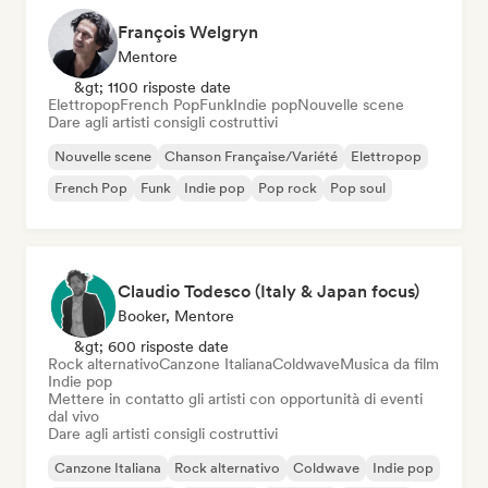
François Welgryn
Mentore
&gt; 1100 risposte date
Elettropop
French Pop
Funk
Indie pop
Nouvelle scene
Dare agli artisti consigli costruttivi
Nouvelle scene
Chanson Française/Variété
Elettropop
French Pop
Funk
Indie pop
Pop rock
Pop soul
Claudio Todesco (Italy & Japan focus)
Booker, Mentore
&gt; 600 risposte date
Rock alternativo
Canzone Italiana
Coldwave
Musica da film
Indie pop
Mettere in contatto gli artisti con opportunità di eventi
dal vivo
Dare agli artisti consigli costruttivi
Canzone Italiana
Rock alternativo
Coldwave
Indie pop