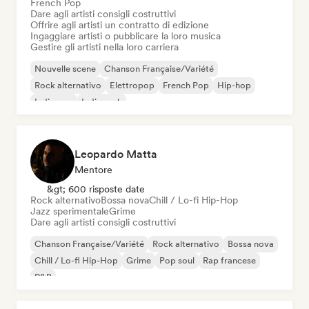
French Pop
Dare agli artisti consigli costruttivi
Offrire agli artisti un contratto di edizione
Ingaggiare artisti o pubblicare la loro musica
Gestire gli artisti nella loro carriera
Nouvelle scene
Chanson Française/Variété
Rock alternativo
Elettropop
French Pop
Hip-hop
Indie pop
Indie rock
Leopardo Matta
Mentore
&gt; 600 risposte date
Rock alternativo
Bossa nova
Chill / Lo-fi Hip-Hop
Jazz sperimentale
Grime
Dare agli artisti consigli costruttivi
Chanson Française/Variété
Rock alternativo
Bossa nova
Chill / Lo-fi Hip-Hop
Grime
Pop soul
Rap francese
R&B