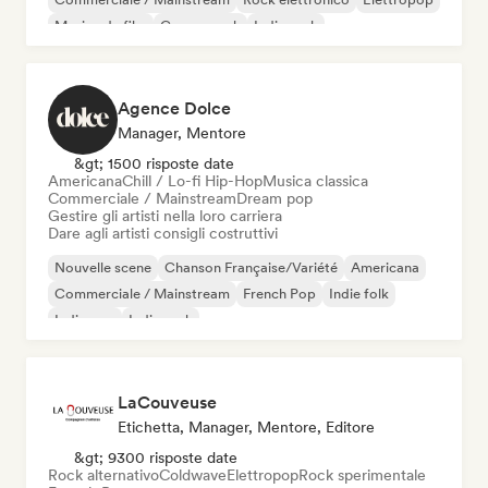
Musica da film
Garage rock
Indie rock
Agence Dolce
Manager, Mentore
&gt; 1500 risposte date
Americana
Chill / Lo-fi Hip-Hop
Musica classica
Commerciale / Mainstream
Dream pop
Gestire gli artisti nella loro carriera
Dare agli artisti consigli costruttivi
Nouvelle scene
Chanson Française/Variété
Americana
Commerciale / Mainstream
French Pop
Indie folk
Indie pop
Indie rock
LaCouveuse
Etichetta, Manager, Mentore, Editore
&gt; 9300 risposte date
Rock alternativo
Coldwave
Elettropop
Rock sperimentale