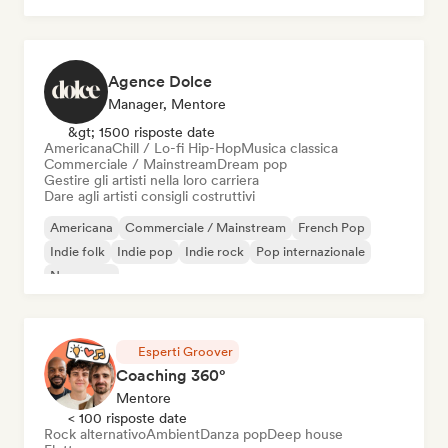
Agence Dolce
Manager, Mentore
&gt; 1500 risposte date
Americana
Chill / Lo-fi Hip-Hop
Musica classica
Commerciale / Mainstream
Dream pop
Gestire gli artisti nella loro carriera
Dare agli artisti consigli costruttivi
Americana
Commerciale / Mainstream
French Pop
Indie folk
Indie pop
Indie rock
Pop internazionale
New wave
Esperti Groover
Coaching 360°
Mentore
< 100 risposte date
Rock alternativo
Ambient
Danza pop
Deep house