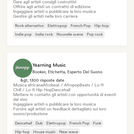
Dare agli artisti consigli costruttivi
Offrire agli artisti un contratto di edizione
Ingaggiare artisti o pubblicare la loro musica
Gestire gli artisti nella loro carriera
Rock alternativo
Elettropop
French Pop
Hip-hop
Indie pop
Indie rock
Nouvelle scene
Pop rock
Yearning Music
Booker, Etichetta, Esperto Del Suono
&gt; 1300 risposte date
Musica africana
Afrobeat / Afropop
Beats / Lo-fi
Chill / Lo-fi Hip-Hop
Dancehall
Mettere in contatto gli artisti con opportunità di eventi
dal vivo
Ingaggiare artisti o pubblicare la loro musica
Fornire agli artisti un feedback dettagliato sul loro
suono/produzione
Dancehall
Dub
Elettropop
French Pop
Funk
Hip-hop
House music
New wave