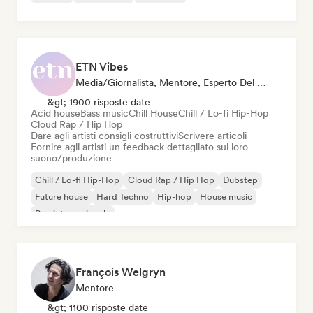
ETN Vibes
Media/Giornalista, Mentore, Esperto Del Suono
&gt; 1900 risposte date
Acid house
Bass music
Chill House
Chill / Lo-fi Hip-Hop
Cloud Rap / Hip Hop
Dare agli artisti consigli costruttivi
Scrivere articoli
Fornire agli artisti un feedback dettagliato sul loro
suono/produzione
Chill / Lo-fi Hip-Hop
Cloud Rap / Hip Hop
Dubstep
Future house
Hard Techno
Hip-hop
House music
Rap internazionale
François Welgryn
Mentore
&gt; 1100 risposte date