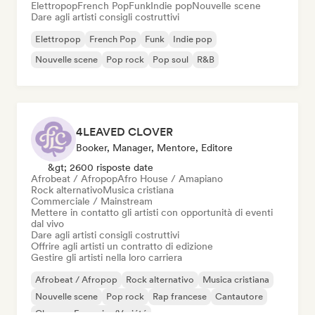
Elettropop
French Pop
Funk
Indie pop
Nouvelle scene
Dare agli artisti consigli costruttivi
Elettropop
French Pop
Funk
Indie pop
Nouvelle scene
Pop rock
Pop soul
R&B
4LEAVED CLOVER
Booker, Manager, Mentore, Editore
&gt; 2600 risposte date
Afrobeat / Afropop
Afro House / Amapiano
Rock alternativo
Musica cristiana
Commerciale / Mainstream
Mettere in contatto gli artisti con opportunità di eventi
dal vivo
Dare agli artisti consigli costruttivi
Offrire agli artisti un contratto di edizione
Gestire gli artisti nella loro carriera
Afrobeat / Afropop
Rock alternativo
Musica cristiana
Nouvelle scene
Pop rock
Rap francese
Cantautore
Chanson Française/Variété