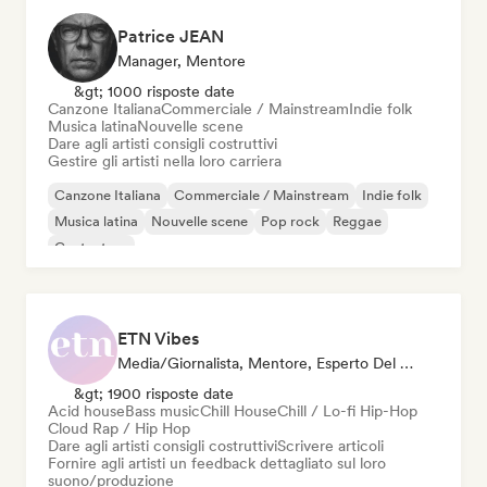
Patrice JEAN
Manager, Mentore
&gt; 1000 risposte date
Canzone Italiana
Commerciale / Mainstream
Indie folk
Musica latina
Nouvelle scene
Dare agli artisti consigli costruttivi
Gestire gli artisti nella loro carriera
Canzone Italiana
Commerciale / Mainstream
Indie folk
Musica latina
Nouvelle scene
Pop rock
Reggae
Cantautore
ETN Vibes
Media/Giornalista, Mentore, Esperto Del Suono
&gt; 1900 risposte date
Acid house
Bass music
Chill House
Chill / Lo-fi Hip-Hop
Cloud Rap / Hip Hop
Dare agli artisti consigli costruttivi
Scrivere articoli
Fornire agli artisti un feedback dettagliato sul loro
suono/produzione