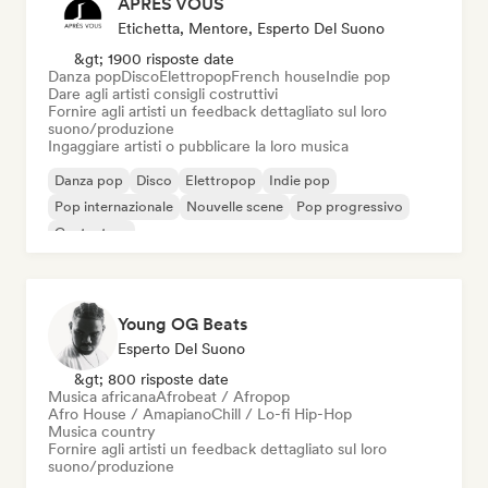
APRÈS VOUS
Etichetta, Mentore, Esperto Del Suono
&gt; 1900 risposte date
Danza pop
Disco
Elettropop
French house
Indie pop
Dare agli artisti consigli costruttivi
Fornire agli artisti un feedback dettagliato sul loro
suono/produzione
Ingaggiare artisti o pubblicare la loro musica
Danza pop
Disco
Elettropop
Indie pop
Pop internazionale
Nouvelle scene
Pop progressivo
Cantautore
Young OG Beats
Esperto Del Suono
&gt; 800 risposte date
Musica africana
Afrobeat / Afropop
Afro House / Amapiano
Chill / Lo-fi Hip-Hop
Musica country
Fornire agli artisti un feedback dettagliato sul loro
suono/produzione