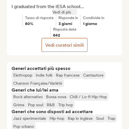
I graduated from the IESA school...
Vedi di più
Tasso di risposta
Risponde in
Condivide in
80%
3 giorni
1 giorno
Risposte date
642
Vedi curatori simili
Generi accettati più spesso
Elettropop
Indie folk
Rap francese
Cantautore
Chanson Française/Variété
Generi che lui/lei ama
Rock alternativo
Bossa nova
Chill / Lo-fi Hip-Hop
Grime
Pop soul
R&B
Trip hop
Generi che sono disposti ad accettare
Jazz sperimentale
Hip-hop
Rap in inglese
Soul
Trap
Pop urbano