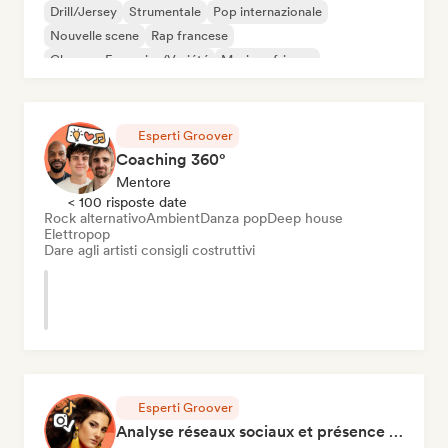
Drill/Jersey
Strumentale
Pop internazionale
Nouvelle scene
Rap francese
Chanson Française/Variété
Musica africana
Afrobeat / Afropop
Esperti Groover
Coaching 360°
Mentore
< 100 risposte date
Rock alternativo
Ambient
Danza pop
Deep house
Elettropop
Dare agli artisti consigli costruttivi
Esperti Groover
Analyse réseaux sociaux et présence en ligne