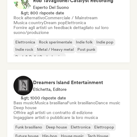
Rob Tavaglione/Catalyst Recording
Esperto Del Suono
&gt; 800 risposte date
Rock alternativo
Commerciale / Mainstream
Musica country
Dream pop
Elettronica
Fornire agli artisti un feedback dettagliato sul loro
suono/produzione
Elettronica
Rock sperimentale
Indie folk
Indie pop
Indie rock
Metal / Heavy metal
Post punk
Rock & Roll / Rock classico
Dreamers Island Entertainment
Etichetta, Editore
&gt; 1000 risposte date
Bass music
Musica brasiliana
Funk brasiliano
Dance music
Deep house
Offrire agli artisti un contratto di edizione
Ingaggiare artisti o pubblicare la loro musica
Funk brasiliano
Deep house
Elettronica
Elettropop
Future house
Hip-hop
House music
Tech House