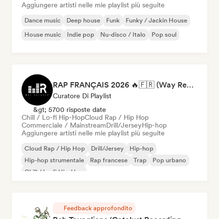
Aggiungere artisti nelle mie playlist più seguite
Dance music
Deep house
Funk
Funky / Jackin House
House music
Indie pop
Nu-disco / Italo
Pop soul
RAP FRANÇAIS 2026 🔥🇫🇷 (Way Records)
Curatore Di Playlist
&gt; 5700 risposte date
Chill / Lo-fi Hip-Hop
Cloud Rap / Hip Hop
Commerciale / Mainstream
Drill/Jersey
Hip-hop
Aggiungere artisti nelle mie playlist più seguite
Cloud Rap / Hip Hop
Drill/Jersey
Hip-hop
Hip-hop strumentale
Rap francese
Trap
Pop urbano
Chill / Lo-fi Hip-Hop
Feedback approfondito