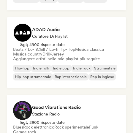
ADAD Audio
Curatore Di Playlist
&gt; 4900 risposte date
Beats / Lo-fi
Chill / Lo-fi Hip-Hop
Musica classica
Musica country
Drill/Jersey
Aggiungere artisti nelle mie playlist più seguite
Hip-hop
Indie folk
Indie pop
Indie rock
Strumentale
Hip-hop strumentale
Rap internazionale
Rap in inglese
Good Vibrations Radio
Stazione Radio
&gt; 2900 risposte date
Blues
Rock elettronico
Rock sperimentale
Funk
Garage rock