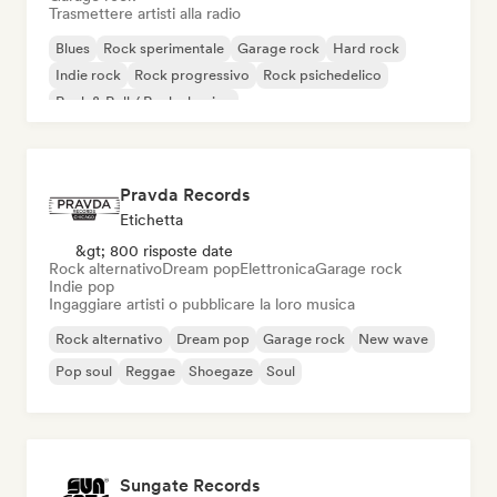
Trasmettere artisti alla radio
Blues
Rock sperimentale
Garage rock
Hard rock
Indie rock
Rock progressivo
Rock psichedelico
Rock & Roll / Rock classico
Pravda Records
Etichetta
&gt; 800 risposte date
Rock alternativo
Dream pop
Elettronica
Garage rock
Indie pop
Ingaggiare artisti o pubblicare la loro musica
Rock alternativo
Dream pop
Garage rock
New wave
Pop soul
Reggae
Shoegaze
Soul
Sungate Records