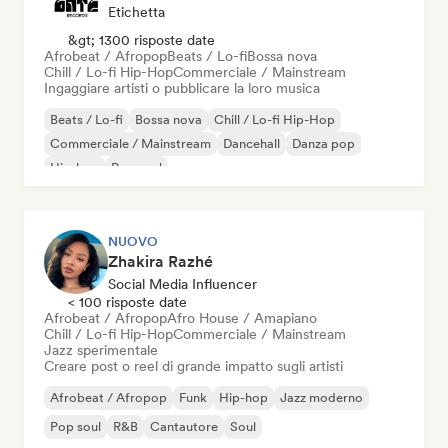
Etichetta
&gt; 1300 risposte date
Afrobeat / Afropop
Beats / Lo-fi
Bossa nova
Chill / Lo-fi Hip-Hop
Commerciale / Mainstream
Ingaggiare artisti o pubblicare la loro musica
Beats / Lo-fi
Bossa nova
Chill / Lo-fi Hip-Hop
Commerciale / Mainstream
Dancehall
Danza pop
Hip-hop
Pop soul
NUOVO
Zhakira Razhé
Social Media Influencer
< 100 risposte date
Afrobeat / Afropop
Afro House / Amapiano
Chill / Lo-fi Hip-Hop
Commerciale / Mainstream
Jazz sperimentale
Creare post o reel di grande impatto sugli artisti
Afrobeat / Afropop
Funk
Hip-hop
Jazz moderno
Pop soul
R&B
Cantautore
Soul