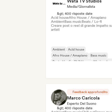
Wata TV Studios
Media/Giornalista
&gt; 400 risposte date
Acid house
Afro House / Amapiano
Ambient
Bass music
Beats / Lo-fi
Creare post o reel di grande impatto su
artisti
Ambient
Acid house
Afro House / Amapiano
Bass music
Beats / Lo-fi
Chill House
Musica class
Musica da film
Feedback approfondito
Marco Caricola
Esperto Del Suono
&gt; 400 risposte date