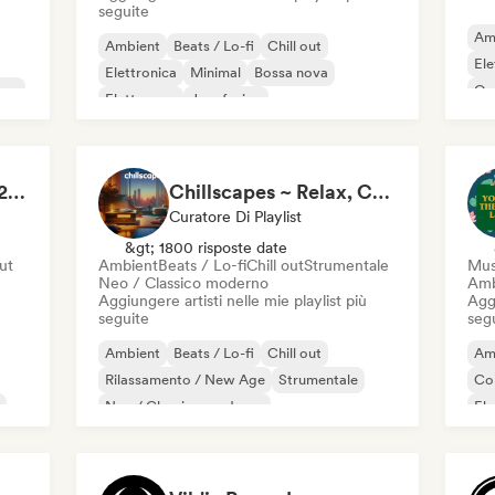
seguite
Am
Ambient
Beats / Lo-fi
Chill out
Ele
Elettronica
Minimal
Bossa nova
nce
Or
Elettropop
Jazz fusion
Latin / Afro House 2026 by Monge
Chillscapes ~ Relax, Concentrate, Meditate, Sleep, Dream
Curatore Di Playlist
&gt; 1800 risposte date
out
Ambient
Beats / Lo-fi
Chill out
Strumentale
Mus
Neo / Classico moderno
Amb
Aggiungere artisti nelle mie playlist più
Aggi
seguite
seg
Ambient
Beats / Lo-fi
Chill out
Am
Rilassamento / New Age
Strumentale
Co
Neo / Classico moderno
Ele
Pianoforte solista
Ele
Jaz