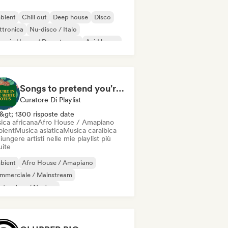
bient
Chill out
Deep house
Disco
ttronica
Nu-disco / Italo
ganic House / Downtempo
Acid house
Songs to pretend you're in The White Lotus
Curatore Di Playlist
&gt; 1300 risposte date
ica africana
Afro House / Amapiano
ient
Musica asiatica
Musica caraibica
ungere artisti nelle mie playlist più
uite
bient
Afro House / Amapiano
mmerciale / Mainstream
ctro Jazz / Nu Jazz
ttronica sperimentale
Musica da film
z fusion
Iperpop