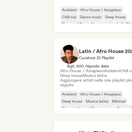
Ambient
Afro House / Amapiano
Chill out
Dance music
Deep house
Drum and Bass
House music
Indie Da
Curatore Di Playlist
&gt; 600 risposte date
Afro House / Amapiano
Ambient
Chill 
Deep house
Musica latina
Aggiungere artisti nelle mie playlist più
seguite
Ambient
Afro House / Amapiano
Deep house
Musica latina
Minimal
Organic House / Downtempo
Pop soul
Soul