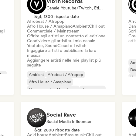
Vib'in Records
Canale Youtube/Twitch, Etichetta, Curatore Di Playlist, Editore
&gt; 1300 risposte date
Afrobeat / Afropop
Afr
Afro House / Amapiano
Ambient
Chill out
Dan
gli
Commerciale / Mainstream
Scri
Offrire agli artisti un contratto di edizione
Crea
Condividere gli artisti sul mio canale
artis
YouTube, SoundCloud o Twitch
Ingaggiare artisti o pubblicare la loro
musica
Aggiungere artisti nelle mie playlist più
Am
seguite
De
ica
Ambient
Afrobeat / Afropop
Har
Afro House / Amapiano
Ha
Commerciale / Mainstream
Dance music
Danza pop
Deep house
French house
Social Rave
Social Media Influencer
&gt; 2800 risposte date
Acid house
Ambient
Bass music
Chill out
Amb