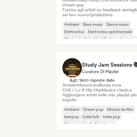
Ambient
Bass music
Chill out
Dance mus
Dream pop
Fornire agli artisti un feedback dettagl
sul loro suono/produzione
Ambient
Bass music
Dance music
Elettronica
Elettronica sperimentale
Musica da film
Hard Techno
Iperpop
Curatore Di Playlist
&gt; 1600 risposte date
Ambient
Americana
Bossa nova
Chill / Lo-fi Hip-Hop
Musica classica
Aggiungere artisti nelle mie playlist più
seguite
Ambient
Dream pop
Musica da film
Iperpop
Indie folk
Indie pop
Strumentale
Lofi bedroom