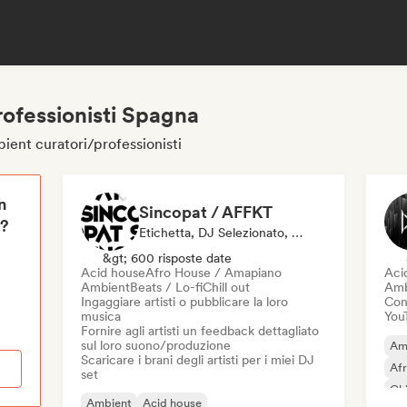
rofessionisti Spagna
ient curatori/professionisti
n
Sincopat / AFFKT
i?
Etichetta, DJ Selezionato, Esperto Del Suono
&gt; 600 risposte date
Acid house
Afro House / Amapiano
Aci
Ambient
Beats / Lo-fi
Chill out
Amb
Ingaggiare artisti o pubblicare la loro
Cond
musica
You
Fornire agli artisti un feedback dettagliato
sul loro suono/produzione
Am
Scaricare i brani degli artisti per i miei DJ
Af
set
Chi
Ambient
Acid house