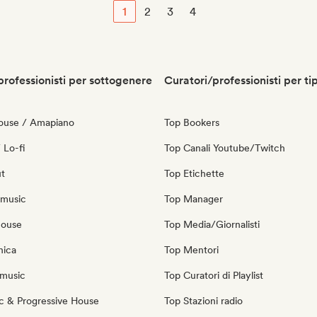
1
2
3
4
professionisti per sottogenere
Curatori/professionisti per ti
ouse / Amapiano
Top Bookers
 Lo-fi
Top Canali Youtube/Twitch
ut
Top Etichette
 music
Top Manager
house
Top Media/Giornalisti
nica
Top Mentori
music
Top Curatori di Playlist
c & Progressive House
Top Stazioni radio