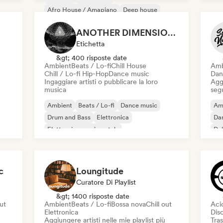
Dr
Afro House / Amapiano
Deep house
Disco
Elettronica
French house
ANOTHER DIMENSION MUSIC
House music
Etichetta
&gt; 400 risposte date
Ambient
Beats / Lo-fi
Chill House
Amb
Chill / Lo-fi Hip-Hop
Dance music
Dan
Ingaggiare artisti o pubblicare la loro
Aggi
musica
seg
Ambient
Beats / Lo-fi
Dance music
Am
Drum and Bass
Elettronica
Da
Elettronica sperimentale
Du
Jazz sperimentale
Musica da film
c
Loungitude
Curatore Di Playlist
&gt; 1400 risposte date
out
Ambient
Beats / Lo-fi
Bossa nova
Chill out
Aci
Elettronica
Dis
Aggiungere artisti nelle mie playlist più
Tras