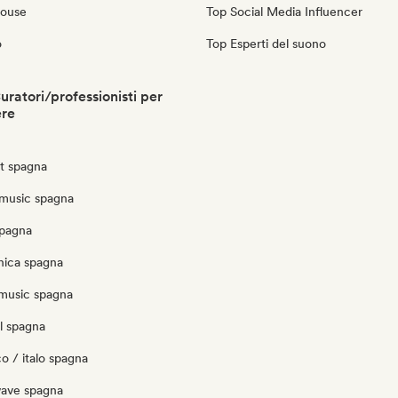
House
Top Social Media Influencer
o
Top Esperti del suono
ratori/professionisti per
ere
ut spagna
music spagna
spagna
nica spagna
music spagna
l spagna
o / italo spagna
ave spagna