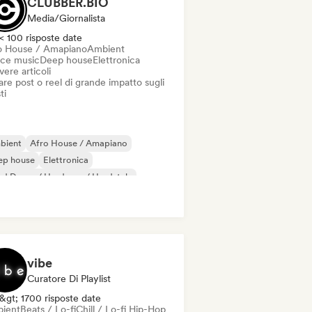
CLUBBER.BIO
Media/Giornalista
< 100 risposte date
o House / Amapiano
Ambient
ce music
Deep house
Elettronica
vere articoli
re post o reel di grande impatto sugli
ti
bient
Afro House / Amapiano
ep house
Elettronica
d Dance / Hardcore / Hardstyle
rd Techno
House music
Indie Dance
vibe
Curatore Di Playlist
&gt; 1700 risposte date
ient
Beats / Lo-fi
Chill / Lo-fi Hip-Hop