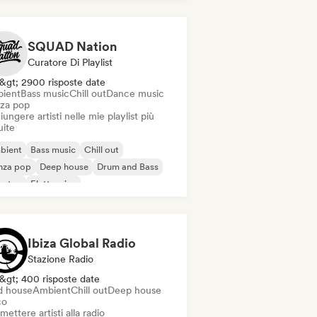
um and Bass
SQUAD Nation
Curatore Di Playlist
&gt; 2900 risposte date
ient
Bass music
Chill out
Dance music
za pop
ungere artisti nelle mie playlist più
uite
bient
Bass music
Chill out
nza pop
Deep house
Drum and Bass
bstep
Elettronica
Ibiza Global Radio
Stazione Radio
&gt; 400 risposte date
d house
Ambient
Chill out
Deep house
co
mettere artisti alla radio