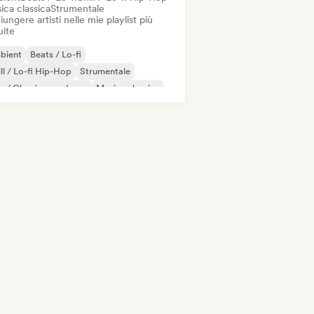
ica classica
Strumentale
ungere artisti nelle mie playlist più
uite
bient
Beats / Lo-fi
ll / Lo-fi Hip-Hop
Strumentale
o / Classico moderno
Musica classica
noforte solista
Synthwave