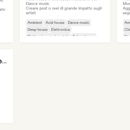
ic
Dance music
Mus
Creare post o reel di grande impatto sugli
Aggi
iato
artisti
seg
Ambient
Acid house
Dance music
Am
Deep house
Elettronica
Chi
Elettronica sperimentale
Future house
Ne
House music
Pia
Study Jam Sessions 📚 Indie Folk, Dream Pop & Singer-Songwriter