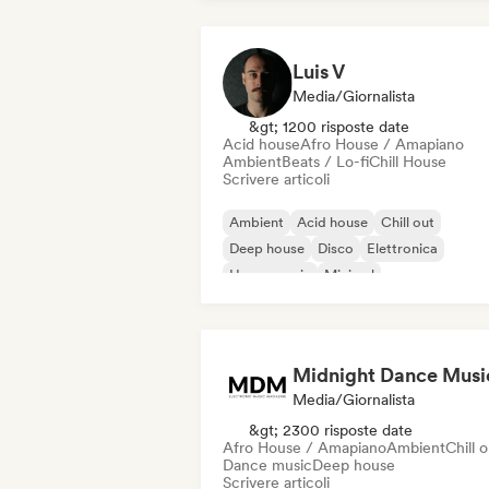
Luis V
Media/Giornalista
&gt; 1200 risposte date
Acid house
Afro House / Amapiano
Ambient
Beats / Lo-fi
Chill House
Scrivere articoli
Ambient
Acid house
Chill out
Deep house
Disco
Elettronica
House music
Minimal
Midnight Dance Musi
Media/Giornalista
&gt; 2300 risposte date
Afro House / Amapiano
Ambient
Chill 
Dance music
Deep house
Scrivere articoli