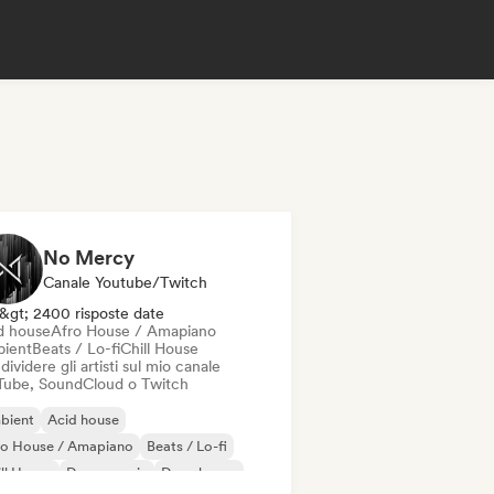
No Mercy
Canale Youtube/Twitch
&gt; 2400 risposte date
d house
Afro House / Amapiano
ient
Beats / Lo-fi
Chill House
ividere gli artisti sul mio canale
Tube, SoundCloud o Twitch
bient
Acid house
ro House / Amapiano
Beats / Lo-fi
ll House
Dance music
Deep house