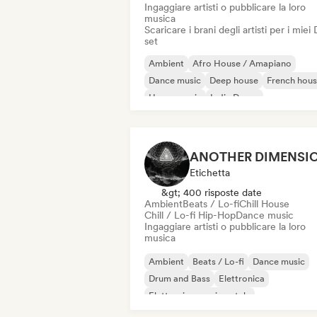
Ingaggiare artisti o pubblicare la loro
musica
Scaricare i brani degli artisti per i miei
set
Ambient
Afro House / Amapiano
Dance music
Deep house
French hou
House music
Indie Dance
Melodic & Progressive House
Etichetta
&gt; 400 risposte date
Ambient
Beats / Lo-fi
Chill House
Chill / Lo-fi Hip-Hop
Dance music
Ingaggiare artisti o pubblicare la loro
musica
Ambient
Beats / Lo-fi
Dance music
Drum and Bass
Elettronica
Elettronica sperimentale
Jazz sperimentale
Musica da film