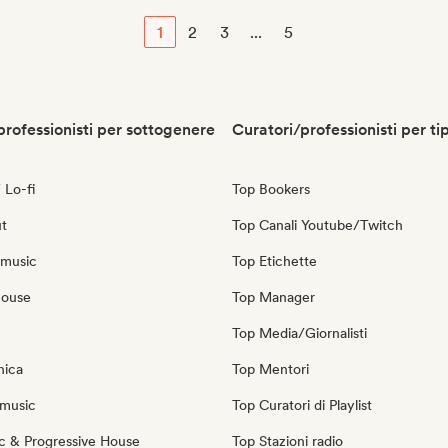
1
2
3
...
5
professionisti per sottogenere
Curatori/professionisti per ti
 Lo-fi
Top Bookers
ut
Top Canali Youtube/Twitch
 music
Top Etichette
house
Top Manager
Top Media/Giornalisti
nica
Top Mentori
music
Top Curatori di Playlist
c & Progressive House
Top Stazioni radio