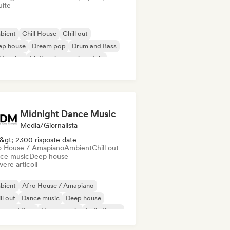
uite
bient
Chill House
Chill out
ep house
Dream pop
Drum and Bass
ttronica
Elettronica sperimentale
Midnight Dance Music
Media/Giornalista
&gt; 2300 risposte date
o House / Amapiano
Ambient
Chill out
ce music
Deep house
vere articoli
bient
Afro House / Amapiano
ll out
Dance music
Deep house
um and Bass
House music
Indie Dance