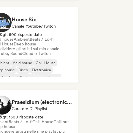
ep house
House Six
Canale Youtube/Twitch
&gt; 500 risposte date
d house
Ambient
Beats / Lo-fi
ll House
Deep house
ividere gli artisti sul mio canale
Tube, SoundCloud o Twitch
bient
Acid house
Chill House
ep house
Disco
Elettronica
ctro Jazz / Nu Jazz
French house
Praesidium (electronic escape + indie electronic + sad songs for doomers)
Curatore Di Playlist
&gt; 1300 risposte date
ient
Beats / Lo-fi
Chill House
Chill out
p house
ungere artisti nelle mie playlist più