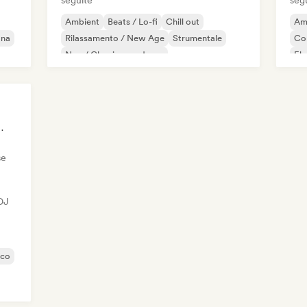
seguite
seg
Ambient
Beats / Lo-fi
Chill out
Am
ana
Rilassamento / New Age
Strumentale
Co
Neo / Classico moderno
Ele
Pianoforte solista
Ele
Jaz
DJ Selezionato
se
 DJ
sco