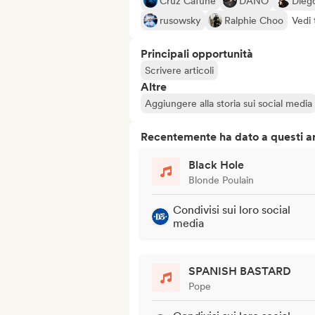
Cruz Cafuné
DANO
Dieg
rusowsky
Ralphie Choo
Vedi 
Principali opportunità
Scrivere articoli
Altre
Aggiungere alla storia sui social media
Recentemente ha dato a questi art
Black Hole
Blonde Poulain
Condivisi sui loro social
media
SPANISH BASTARD
Pope