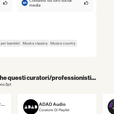
Condivisi sui loro social
media
 per bambini
Musica classica
Musica country
e questi curatori/professionisti...
Conc3pt
Dreamers Island Entertainment
ADAD Audio
Curatore Di Playlist