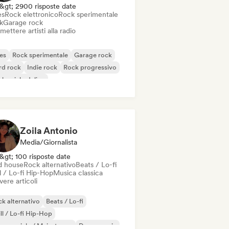
&gt; 2900 risposte date
es
Rock elettronico
Rock sperimentale
k
Garage rock
mettere artisti alla radio
es
Rock sperimentale
Garage rock
rd rock
Indie rock
Rock progressivo
k psichedelico
k & Roll / Rock classico
Zoila Antonio
Media/Giornalista
&gt; 100 risposte date
d house
Rock alternativo
Beats / Lo-fi
l / Lo-fi Hip-Hop
Musica classica
vere articoli
k alternativo
Beats / Lo-fi
ll / Lo-fi Hip-Hop
mmerciale / Mainstream
Dance music