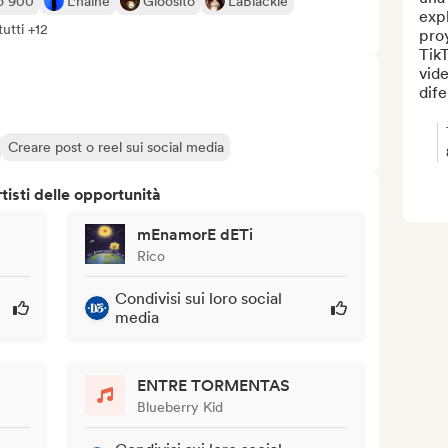
o 900
L'haine
Gloosito
LaBlackie
expl
tutti +12
pro
TikT
vide
dife
Creare post o reel sui social media
isti delle opportunità
mEnamorE dETi
Rico
Condivisi sui loro social
media
ENTRE TORMENTAS
Blueberry Kid