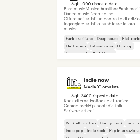
&gt; 1000 risposte date
Bass music
Musica brasiliana
Funk brasil
Dance music
Deep house
Offrire agli artisti un contratto di edizi
Ingaggiare artisti o pubblicare la loro
musica
Funk brasiliano
Deep house
Elettroni
Elettropop
Future house
Hip-hop
House music
Tech House
indie now
Media/Giornalista
&gt; 2400 risposte date
Rock alternativo
Rock elettronico
Garage rock
Hip-hop
Indie folk
Scrivere articoli
Rock alternativo
Garage rock
Indie f
Indie pop
Indie rock
Rap internaziona
Metal / Heavy metal
Pop rock