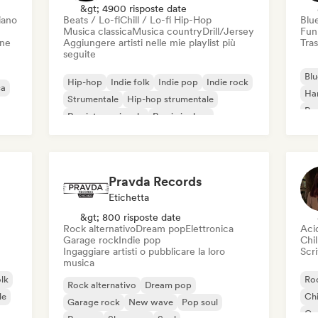
&gt; 4900 risposte date
iano
Beats / Lo-fi
Chill / Lo-fi Hip-Hop
Blu
Musica classica
Musica country
Drill/Jersey
Fun
one
Aggiungere artisti nelle mie playlist più
Tras
seguite
Blu
Hip-hop
Indie folk
Indie pop
Indie rock
ca
Ha
Strumentale
Hip-hop strumentale
Roc
Rap internazionale
Rap in inglese
Roc
Pravda Records
Etichetta
&gt; 800 risposte date
Rock alternativo
Dream pop
Elettronica
Aci
Garage rock
Indie pop
Chil
Ingaggiare artisti o pubblicare la loro
Scri
musica
olk
Roc
Rock alternativo
Dream pop
le
Chi
Garage rock
New wave
Pop soul
Co