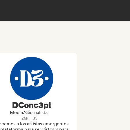
DConc3pt
Media/Giornalista
26k
35
ecemos a los artistas emergentes 
plataforma para ser vistos y para 