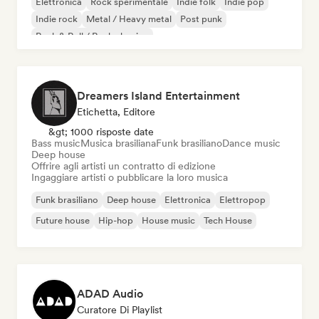
Elettronica
Rock sperimentale
Indie folk
Indie pop
Indie rock
Metal / Heavy metal
Post punk
Rock & Roll / Rock classico
Dreamers Island Entertainment
Etichetta, Editore
&gt; 1000 risposte date
Bass music
Musica brasiliana
Funk brasiliano
Dance music
Deep house
Offrire agli artisti un contratto di edizione
Ingaggiare artisti o pubblicare la loro musica
Funk brasiliano
Deep house
Elettronica
Elettropop
Future house
Hip-hop
House music
Tech House
ADAD Audio
Curatore Di Playlist