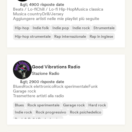
&gt; 4900 risposte date
Beats / Lo-fi
Chill / Lo-fi Hip-Hop
Musica classica
Musica country
Drill/Jersey
Aggiungere artisti nelle mie playlist più seguite
Hip-hop
Indie folk
Indie pop
Indie rock
Strumentale
Hip-hop strumentale
Rap internazionale
Rap in inglese
Good Vibrations Radio
Stazione Radio
&gt; 2900 risposte date
Blues
Rock elettronico
Rock sperimentale
Funk
Garage rock
Trasmettere artisti alla radio
Blues
Rock sperimentale
Garage rock
Hard rock
Indie rock
Rock progressivo
Rock psichedelico
Rock & Roll / Rock classico