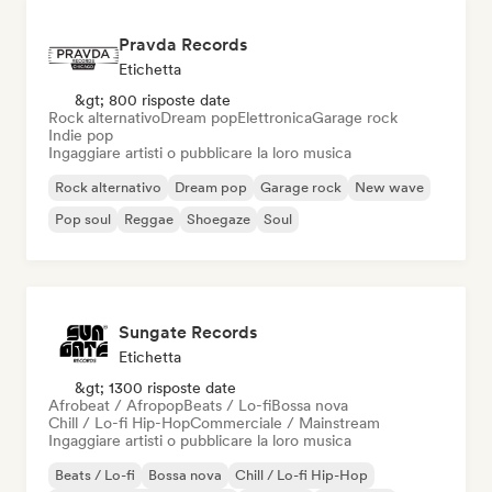
Pravda Records
Etichetta
&gt; 800 risposte date
Rock alternativo
Dream pop
Elettronica
Garage rock
Indie pop
Ingaggiare artisti o pubblicare la loro musica
Rock alternativo
Dream pop
Garage rock
New wave
Pop soul
Reggae
Shoegaze
Soul
Sungate Records
Etichetta
&gt; 1300 risposte date
Afrobeat / Afropop
Beats / Lo-fi
Bossa nova
Chill / Lo-fi Hip-Hop
Commerciale / Mainstream
Ingaggiare artisti o pubblicare la loro musica
Beats / Lo-fi
Bossa nova
Chill / Lo-fi Hip-Hop