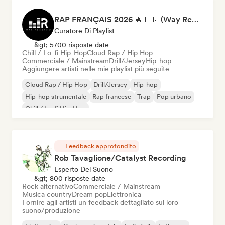
RAP FRANÇAIS 2026 🔥🇫🇷 (Way Records)
Curatore Di Playlist
&gt; 5700 risposte date
Chill / Lo-fi Hip-Hop
Cloud Rap / Hip Hop
Commerciale / Mainstream
Drill/Jersey
Hip-hop
Aggiungere artisti nelle mie playlist più seguite
Cloud Rap / Hip Hop
Drill/Jersey
Hip-hop
Hip-hop strumentale
Rap francese
Trap
Pop urbano
Chill / Lo-fi Hip-Hop
Feedback approfondito
Rob Tavaglione/Catalyst Recording
Esperto Del Suono
&gt; 800 risposte date
Rock alternativo
Commerciale / Mainstream
Musica country
Dream pop
Elettronica
Fornire agli artisti un feedback dettagliato sul loro
suono/produzione