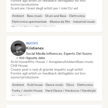
Fornire agli artisti un feedback dettagliato sul loro
suono/produzione
Scaricare i brani degli artisti per i miei DJ set
Ambient
Bass music
Drum and Bass
Elettronica
Elettronica sperimentale
Musica da film
Industrial music
Organic House / Downtempo
NUOVO
Kristianex
Social Media Influencer, Esperto Del Suono
< 100 risposte date
Acid house
Afro House / Amapiano
Ambient
Bass music
Chill House
Creare post o reel di grande impatto sugli artisti
Fornire agli artisti un feedback dettagliato sul loro
suono/produzione
Ambient
Acid house
Dance music
Disco
Elettronica
Funky / Jackin House
Hard Dance / Hardcore / Hardstyle
Hard Techno