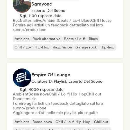
Sgravone
Esperto Del Suono
&gt; 1100 risposte date
Rock alternativo
Ambient
Beats / Lo-fi
Blues
Chill House
Fornire agli artisti un feedback dettagliato sul loro
suono/produzione
Ambient
Rock alternativo
Beats / Lo-fi
Blues
Chill / Lo-fi Hip-Hop
Jazz fusion
Garage rock
Hip-hop
Empire Of Lounge
Curatore Di Playlist, Esperto Del Suono
&gt; 4000 risposte date
Ambient
Bossa nova
Chill / Lo-fi Hip-Hop
Chill out
Dance music
Fornire agli artisti un feedback dettagliato sul loro
suono/produzione
Aggiungere artisti nelle mie playlist più seguite
Ambient
Bossa nova
Chill / Lo-fi Hip-Hop
Chill out