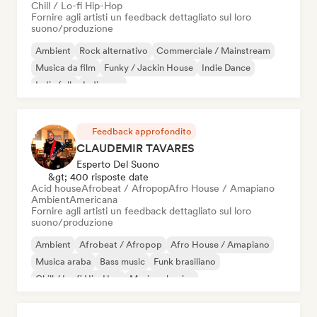
Chill / Lo-fi Hip-Hop
Fornire agli artisti un feedback dettagliato sul loro
suono/produzione
Ambient
Rock alternativo
Commerciale / Mainstream
Musica da film
Funky / Jackin House
Indie Dance
Indie folk
Indie pop
Feedback approfondito
CLAUDEMIR TAVARES
Esperto Del Suono
&gt; 400 risposte date
Acid house
Afrobeat / Afropop
Afro House / Amapiano
Ambient
Americana
Fornire agli artisti un feedback dettagliato sul loro
suono/produzione
Ambient
Afrobeat / Afropop
Afro House / Amapiano
Musica araba
Bass music
Funk brasiliano
Chill / Lo-fi Hip-Hop
Musica classica