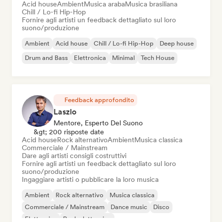
Acid house
Ambient
Musica araba
Musica brasiliana
Chill / Lo-fi Hip-Hop
Fornire agli artisti un feedback dettagliato sul loro
suono/produzione
Ambient
Acid house
Chill / Lo-fi Hip-Hop
Deep house
Drum and Bass
Elettronica
Minimal
Tech House
Feedback approfondito
Laszlo
Mentore, Esperto Del Suono
&gt; 200 risposte date
Acid house
Rock alternativo
Ambient
Musica classica
Commerciale / Mainstream
Dare agli artisti consigli costruttivi
Fornire agli artisti un feedback dettagliato sul loro
suono/produzione
Ingaggiare artisti o pubblicare la loro musica
Ambient
Rock alternativo
Musica classica
Commerciale / Mainstream
Dance music
Disco
Elettronica
Rock elettronico