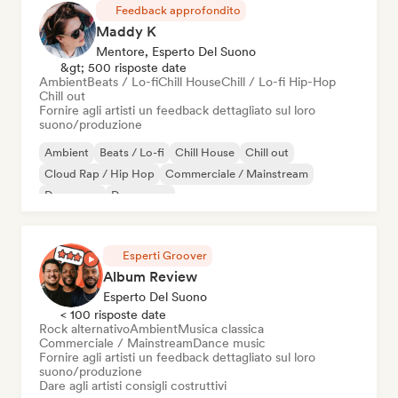
Feedback approfondito
Maddy K
Mentore, Esperto Del Suono
&gt; 500 risposte date
Ambient
Beats / Lo-fi
Chill House
Chill / Lo-fi Hip-Hop
Chill out
Fornire agli artisti un feedback dettagliato sul loro
suono/produzione
Ambient
Beats / Lo-fi
Chill House
Chill out
Cloud Rap / Hip Hop
Commerciale / Mainstream
Danza pop
Dream pop
Esperti Groover
Album Review
Esperto Del Suono
< 100 risposte date
Rock alternativo
Ambient
Musica classica
Commerciale / Mainstream
Dance music
Fornire agli artisti un feedback dettagliato sul loro
suono/produzione
Dare agli artisti consigli costruttivi