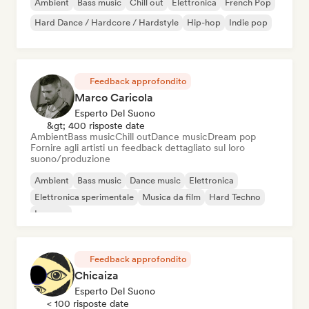
Ambient
Bass music
Chill out
Elettronica
French Pop
Hard Dance / Hardcore / Hardstyle
Hip-hop
Indie pop
Feedback approfondito
Marco Caricola
Esperto Del Suono
&gt; 400 risposte date
Ambient
Bass music
Chill out
Dance music
Dream pop
Fornire agli artisti un feedback dettagliato sul loro
suono/produzione
Ambient
Bass music
Dance music
Elettronica
Elettronica sperimentale
Musica da film
Hard Techno
Iperpop
Feedback approfondito
Chicaiza
Esperto Del Suono
< 100 risposte date