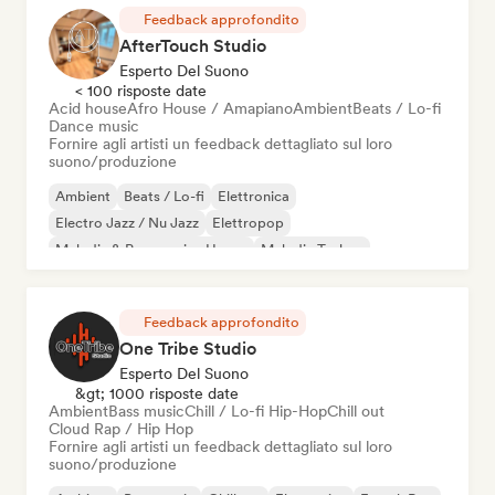
Feedback approfondito
AfterTouch Studio
Esperto Del Suono
< 100 risposte date
Acid house
Afro House / Amapiano
Ambient
Beats / Lo-fi
Dance music
Fornire agli artisti un feedback dettagliato sul loro
suono/produzione
Ambient
Beats / Lo-fi
Elettronica
Electro Jazz / Nu Jazz
Elettropop
Melodic & Progressive House
Melodic Techno
Nu-disco / Italo
Feedback approfondito
One Tribe Studio
Esperto Del Suono
&gt; 1000 risposte date
Ambient
Bass music
Chill / Lo-fi Hip-Hop
Chill out
Cloud Rap / Hip Hop
Fornire agli artisti un feedback dettagliato sul loro
suono/produzione