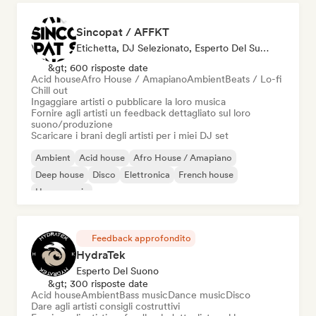
Sincopat / AFFKT
Etichetta, DJ Selezionato, Esperto Del Suono
&gt; 600 risposte date
Acid house
Afro House / Amapiano
Ambient
Beats / Lo-fi
Chill out
Ingaggiare artisti o pubblicare la loro musica
Fornire agli artisti un feedback dettagliato sul loro
suono/produzione
Scaricare i brani degli artisti per i miei DJ set
Ambient
Acid house
Afro House / Amapiano
Deep house
Disco
Elettronica
French house
House music
Feedback approfondito
HydraTek
Esperto Del Suono
&gt; 300 risposte date
Acid house
Ambient
Bass music
Dance music
Disco
Dare agli artisti consigli costruttivi