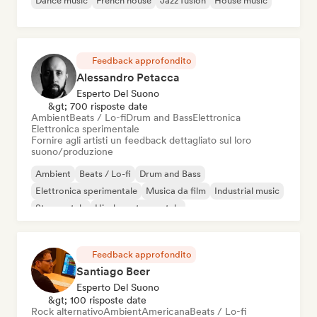
Dance music
French house
Jazz fusion
House music
Feedback approfondito
Alessandro Petacca
Esperto Del Suono
&gt; 700 risposte date
Ambient
Beats / Lo-fi
Drum and Bass
Elettronica
Elettronica sperimentale
Fornire agli artisti un feedback dettagliato sul loro
suono/produzione
Ambient
Beats / Lo-fi
Drum and Bass
Elettronica sperimentale
Musica da film
Industrial music
Strumentale
Hip-hop strumentale
Feedback approfondito
Santiago Beer
Esperto Del Suono
&gt; 100 risposte date
Rock alternativo
Ambient
Americana
Beats / Lo-fi