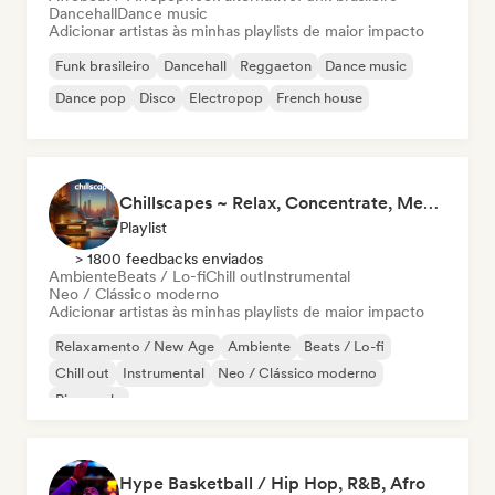
Dancehall
Dance music
Adicionar artistas às minhas playlists de maior impacto
Funk brasileiro
Dancehall
Reggaeton
Dance music
Dance pop
Disco
Electropop
French house
Chillscapes ~ Relax, Concentrate, Meditate, Sleep, Dream
Playlist
> 1800 feedbacks enviados
Ambiente
Beats / Lo-fi
Chill out
Instrumental
Neo / Clássico moderno
Adicionar artistas às minhas playlists de maior impacto
Relaxamento / New Age
Ambiente
Beats / Lo-fi
Chill out
Instrumental
Neo / Clássico moderno
Piano solo
Hype Basketball / Hip Hop, R&B, Afro