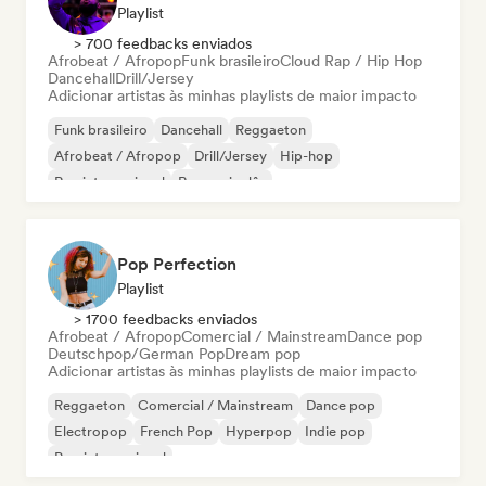
Playlist
> 700 feedbacks enviados
Afrobeat / Afropop
Funk brasileiro
Cloud Rap / Hip Hop
Dancehall
Drill/Jersey
Adicionar artistas às minhas playlists de maior impacto
Funk brasileiro
Dancehall
Reggaeton
Afrobeat / Afropop
Drill/Jersey
Hip-hop
Rap internacional
Rap em inglês
Pop Perfection
Playlist
> 1700 feedbacks enviados
Afrobeat / Afropop
Comercial / Mainstream
Dance pop
Deutschpop/German Pop
Dream pop
Adicionar artistas às minhas playlists de maior impacto
Reggaeton
Comercial / Mainstream
Dance pop
Electropop
French Pop
Hyperpop
Indie pop
Pop internacional