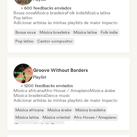
> 600 feedbacks enviados
Bossa nova
Música brasileira
Folk indie
Música latina
Pop latino
Adicionar artistas às minhas playlists de maior impacto
Bossa nova
Música brasileira
Música latina
Folk indie
Pop latino
Cantor-compositor
Groove Without Borders
Playlist
> 1200 feedbacks enviados
Música africana
Afro House / Amapiano
Música árabe
Música brasileira
Dance music
Adicionar artistas às minhas playlists de maior impacto
Música africana
Música árabe
Música brasileira
Música latina
Música oriental
Afro House / Amapiano
Dance music
Indie Dance