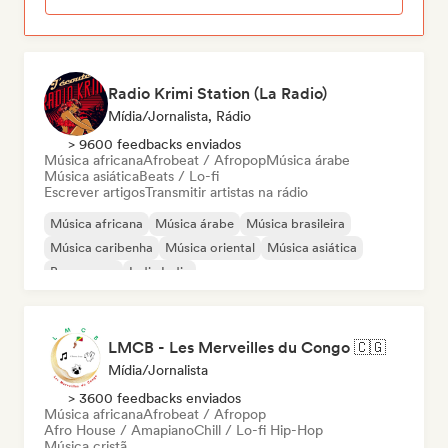
Radio Krimi Station (La Radio)
Mídia/Jornalista, Rádio
> 9600 feedbacks enviados
Música africana
Afrobeat / Afropop
Música árabe
Música asiática
Beats / Lo-fi
Escrever artigos
Transmitir artistas na rádio
Música africana
Música árabe
Música brasileira
Música caribenha
Música oriental
Música asiática
Bossa nova
Indie India
LMCB - Les Merveilles du Congo 🇨🇬
Mídia/Jornalista
> 3600 feedbacks enviados
Música africana
Afrobeat / Afropop
Afro House / Amapiano
Chill / Lo-fi Hip-Hop
Música cristã