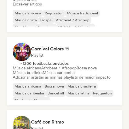
Escrever artigos
Música africana
Reggaeton
Música tradicional
Música cristã
Gospel
Afrobeat / Afropop
Afro House / Amapiano
Chill / Lo-fi Hip-Hop
Carnival Colors 🪅
Playlist
> 1200 feedbacks enviados
Música africana
Afrobeat / Afropop
Bossa nova
Música brasileira
Música caribenha
Adicionar artistas às minhas playlists de maior impacto
Música africana
Bossa nova
Música brasileira
Música caribenha
Dancehall
Música latina
Reggaeton
Afrobeat / Afropop
Café con Ritmo
Playlist