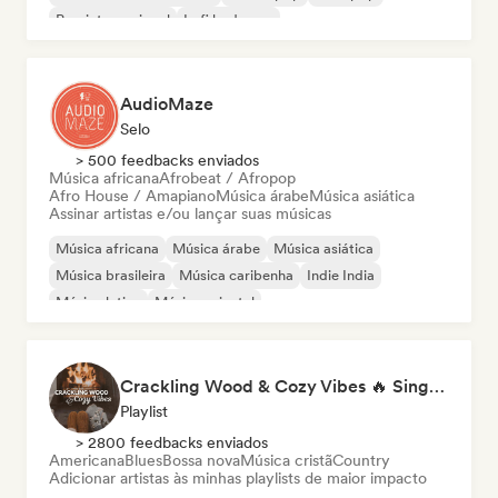
Pop internacional
Lofi bedroom
AudioMaze
Selo
> 500 feedbacks enviados
Música africana
Afrobeat / Afropop
Afro House / Amapiano
Música árabe
Música asiática
Assinar artistas e/ou lançar suas músicas
Música africana
Música árabe
Música asiática
Música brasileira
Música caribenha
Indie India
Música latina
Música oriental
Crackling Wood & Cozy Vibes 🔥 Singer-Songwriter, Dream Pop & Bedroom Pop
Playlist
> 2800 feedbacks enviados
Americana
Blues
Bossa nova
Música cristã
Country
Adicionar artistas às minhas playlists de maior impacto