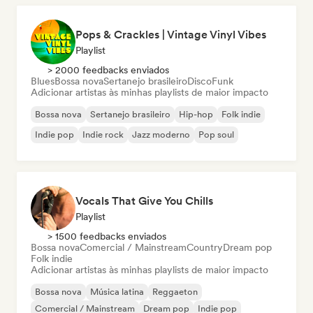
Pops & Crackles | Vintage Vinyl Vibes
Playlist
> 2000 feedbacks enviados
Blues
Bossa nova
Sertanejo brasileiro
Disco
Funk
Adicionar artistas às minhas playlists de maior impacto
Bossa nova
Sertanejo brasileiro
Hip-hop
Folk indie
Indie pop
Indie rock
Jazz moderno
Pop soul
Vocals That Give You Chills
Playlist
> 1500 feedbacks enviados
Bossa nova
Comercial / Mainstream
Country
Dream pop
Folk indie
Adicionar artistas às minhas playlists de maior impacto
Bossa nova
Música latina
Reggaeton
Comercial / Mainstream
Dream pop
Indie pop