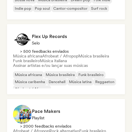
Indie pop
Pop soul
Cantor-compositor
Surf rock
Flex Up Records
Selo
> 500 feedbacks enviados
Música africana
Afrobeat / Afropop
Música brasileira
Funk brasileiro
Música italiana
Assinar artistas e/ou lançar suas músicas
Música africana
Música brasileira
Funk brasileiro
Música caribenha
Dancehall
Música latina
Reggaeton
Afrobeat / Afropop
Pace Makers
Playlist
> 2000 feedbacks enviados
Afrobeat / Afropop
Rock alternativo
Funk brasileiro