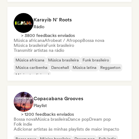
Karayib N' Roots
Rádio
> 3800 feedbacks enviados
Música africana
Afrobeat / Afropop
Bossa nova
Música brasileira
Funk brasileiro
Transmitir artistas na rádio
Música africana
Música brasileira
Funk brasileiro
Música caribenha
Dancehall
Música latina
Reggaeton
Música tradicional
Copacabana Grooves
Playlist
> 1200 feedbacks enviados
Bossa nova
Música brasileira
Dance pop
Dream pop
Folk indie
Adicionar artistas às minhas playlists de maior impacto
Bossa nova
Música brasileira
Dream pop
Folk indie