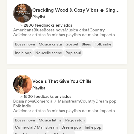
Crackling Wood & Cozy Vibes 🔥 Singer-Songwriter, Dream Pop & Bedroom Pop
Playlist
> 2800 feedbacks enviados
Americana
Blues
Bossa nova
Música cristã
Country
Adicionar artistas às minhas playlists de maior impacto
Bossa nova
Música cristã
Gospel
Blues
Folk indie
Indie pop
Nouvelle scene
Pop soul
Vocals That Give You Chills
Playlist
> 1500 feedbacks enviados
Bossa nova
Comercial / Mainstream
Country
Dream pop
Folk indie
Adicionar artistas às minhas playlists de maior impacto
Bossa nova
Música latina
Reggaeton
Comercial / Mainstream
Dream pop
Indie pop