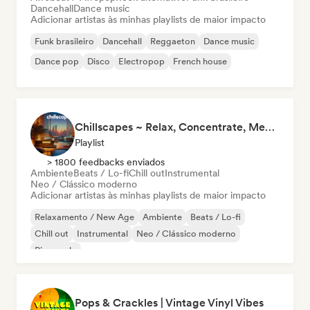
Dancehall
Dance music
Adicionar artistas às minhas playlists de maior impacto
Funk brasileiro
Dancehall
Reggaeton
Dance music
Dance pop
Disco
Electropop
French house
Chillscapes ~ Relax, Concentrate, Meditate, Sleep, Dream
Playlist
> 1800 feedbacks enviados
Ambiente
Beats / Lo-fi
Chill out
Instrumental
Neo / Clássico moderno
Adicionar artistas às minhas playlists de maior impacto
Relaxamento / New Age
Ambiente
Beats / Lo-fi
Chill out
Instrumental
Neo / Clássico moderno
Piano solo
Pops & Crackles | Vintage Vinyl Vibes