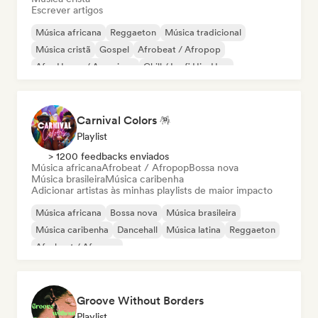
Escrever artigos
Música africana
Reggaeton
Música tradicional
Música cristã
Gospel
Afrobeat / Afropop
Afro House / Amapiano
Chill / Lo-fi Hip-Hop
Carnival Colors 🪅
Playlist
> 1200 feedbacks enviados
Música africana
Afrobeat / Afropop
Bossa nova
Música brasileira
Música caribenha
Adicionar artistas às minhas playlists de maior impacto
Música africana
Bossa nova
Música brasileira
Música caribenha
Dancehall
Música latina
Reggaeton
Afrobeat / Afropop
Groove Without Borders
Playlist