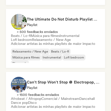
Pop internacional
Lofi bedroom
The Ultimate Do Not Disturb Playlist 🔕 Neo-Classical & Ambient Piano
Playlist
> 500 feedbacks enviados
Beats / Lo-fi
Música para filmes
Instrumental
Lofi bedroom
Relaxamento / New Age
Adicionar artistas às minhas playlists de maior impacto
Relaxamento / New Age
Beats / Lo-fi
Música para filmes
Instrumental
Lofi bedroom
Piano solo
Can't Stop Won't Stop 🪩 Electropop, Dance-Pop & Nu Disco
Playlist
> 1500 feedbacks enviados
Afrobeat / Afropop
Comercial / Mainstream
Dancehall
Dance pop
Disco
Adicionar artistas às minhas playlists de maior impacto