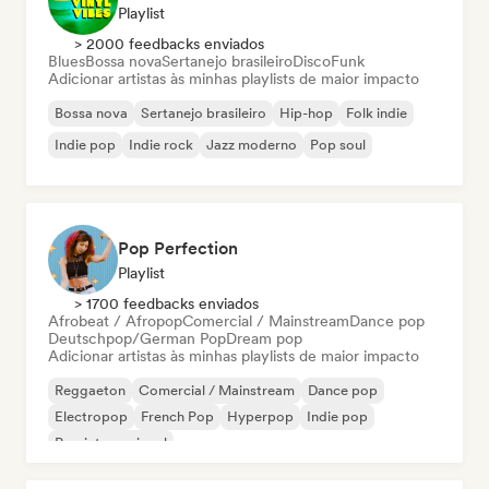
Playlist
> 2000 feedbacks enviados
Blues
Bossa nova
Sertanejo brasileiro
Disco
Funk
Adicionar artistas às minhas playlists de maior impacto
Bossa nova
Sertanejo brasileiro
Hip-hop
Folk indie
Indie pop
Indie rock
Jazz moderno
Pop soul
Pop Perfection
Playlist
> 1700 feedbacks enviados
Afrobeat / Afropop
Comercial / Mainstream
Dance pop
Deutschpop/German Pop
Dream pop
Adicionar artistas às minhas playlists de maior impacto
Reggaeton
Comercial / Mainstream
Dance pop
Electropop
French Pop
Hyperpop
Indie pop
Pop internacional