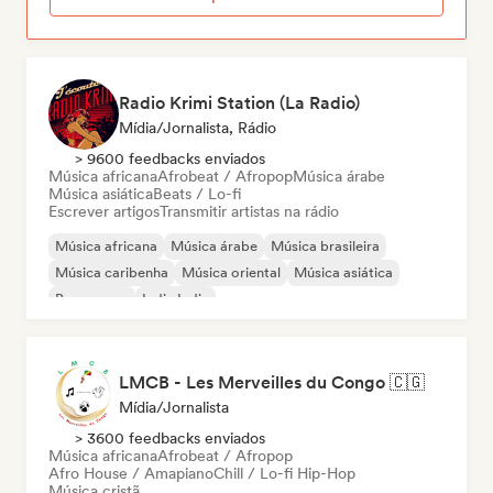
Radio Krimi Station (La Radio)
Mídia/Jornalista, Rádio
> 9600 feedbacks enviados
Música africana
Afrobeat / Afropop
Música árabe
Música asiática
Beats / Lo-fi
Escrever artigos
Transmitir artistas na rádio
Música africana
Música árabe
Música brasileira
Música caribenha
Música oriental
Música asiática
Bossa nova
Indie India
LMCB - Les Merveilles du Congo 🇨🇬
Mídia/Jornalista
> 3600 feedbacks enviados
Música africana
Afrobeat / Afropop
Afro House / Amapiano
Chill / Lo-fi Hip-Hop
Música cristã