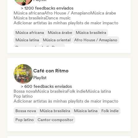
> 1200 feedbacks enviados
Música africana
Afro House / Amapiano
Música árabe
Música brasileira
Dance music
Adicionar artistas às minhas playlists de maior impacto
Música africana
Música árabe
Música brasileira
Música latina
Música oriental
Afro House / Amapiano
Dance music
Indie Dance
Café con Ritmo
Playlist
> 600 feedbacks enviados
Bossa nova
Música brasileira
Folk indie
Música latina
Pop latino
Adicionar artistas às minhas playlists de maior impacto
Bossa nova
Música brasileira
Música latina
Folk indie
Pop latino
Cantor-compositor