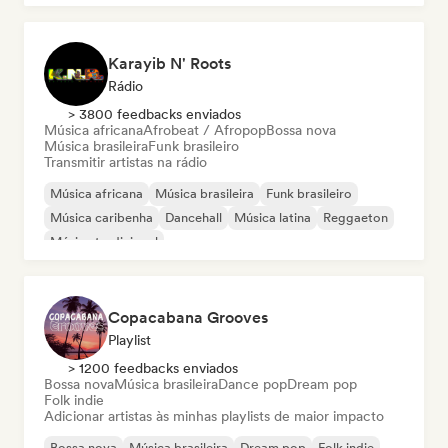
Karayib N' Roots
Rádio
> 3800 feedbacks enviados
Música africana
Afrobeat / Afropop
Bossa nova
Música brasileira
Funk brasileiro
Transmitir artistas na rádio
Música africana
Música brasileira
Funk brasileiro
Música caribenha
Dancehall
Música latina
Reggaeton
Música tradicional
Copacabana Grooves
Playlist
> 1200 feedbacks enviados
Bossa nova
Música brasileira
Dance pop
Dream pop
Folk indie
Adicionar artistas às minhas playlists de maior impacto
Bossa nova
Música brasileira
Dream pop
Folk indie