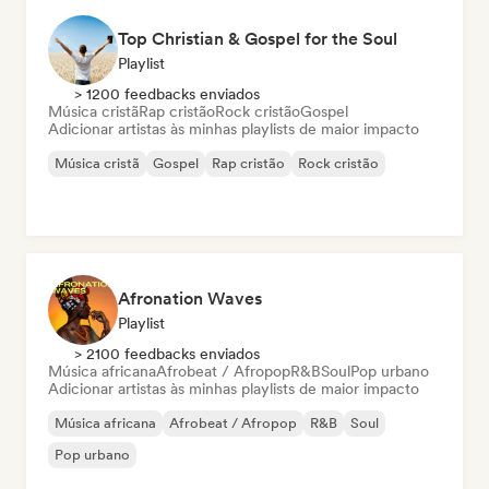
Top Christian & Gospel for the Soul
Playlist
> 1200 feedbacks enviados
Música cristã
Rap cristão
Rock cristão
Gospel
Adicionar artistas às minhas playlists de maior impacto
Música cristã
Gospel
Rap cristão
Rock cristão
Afronation Waves
Playlist
> 2100 feedbacks enviados
Música africana
Afrobeat / Afropop
R&B
Soul
Pop urbano
Adicionar artistas às minhas playlists de maior impacto
Música africana
Afrobeat / Afropop
R&B
Soul
Pop urbano