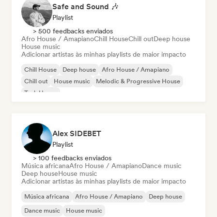
Safe and Sound 🎶
Playlist
> 500 feedbacks enviados
Afro House / Amapiano
Chill House
Chill out
Deep house
House music
Adicionar artistas às minhas playlists de maior impacto
Chill House
Deep house
Afro House / Amapiano
Chill out
House music
Melodic & Progressive House
Tech House
Alex SIDEBET
Playlist
> 100 feedbacks enviados
Música africana
Afro House / Amapiano
Dance music
Deep house
House music
Adicionar artistas às minhas playlists de maior impacto
Música africana
Afro House / Amapiano
Deep house
Dance music
House music