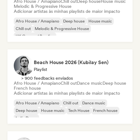
Afro House / Amapiano
Chill out
Deep house
House music
Melodic & Progressive House
Adicionar artistas às minhas playlists de maior impacto
Afro House / Amapiano
Deep house
House music
Chill out
Melodic & Progressive House
UK Garage / Bassline
Beach House 2026 (Kubilay Sen)
Playlist
> 900 feedbacks enviados
Afro House / Amapiano
Chill out
Dance music
Deep house
French house
Adicionar artistas às minhas playlists de maior impacto
Afro House / Amapiano
Chill out
Dance music
Deep house
House music
Tech House
French house
Indie Dance