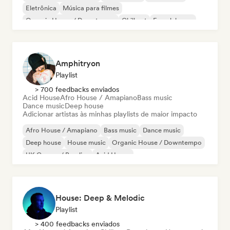
Eletrônica
Música para filmes
Organic House / Downtempo
Chill out
French house
Amphitryon
Playlist
> 700 feedbacks enviados
Acid House
Afro House / Amapiano
Bass music
Dance music
Deep house
Adicionar artistas às minhas playlists de maior impacto
Afro House / Amapiano
Bass music
Dance music
Deep house
House music
Organic House / Downtempo
UK Garage / Bassline
Acid House
House: Deep & Melodic
Playlist
> 400 feedbacks enviados