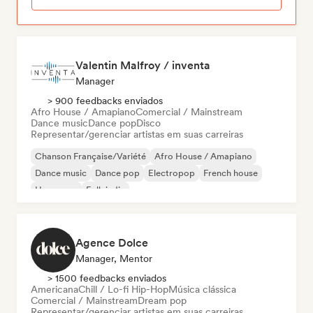
Valentin Malfroy / inventa
Manager
> 900 feedbacks enviados
Afro House / Amapiano
Comercial / Mainstream
Dance music
Dance pop
Disco
Representar/gerenciar artistas em suas carreiras
Chanson Française/Variété
Afro House / Amapiano
Dance music
Dance pop
Electropop
French house
Hyperpop
Folk indie
Agence Dolce
Manager, Mentor
> 1500 feedbacks enviados
Americana
Chill / Lo-fi Hip-Hop
Música clássica
Comercial / Mainstream
Dream pop
Representar/gerenciar artistas em suas carreiras