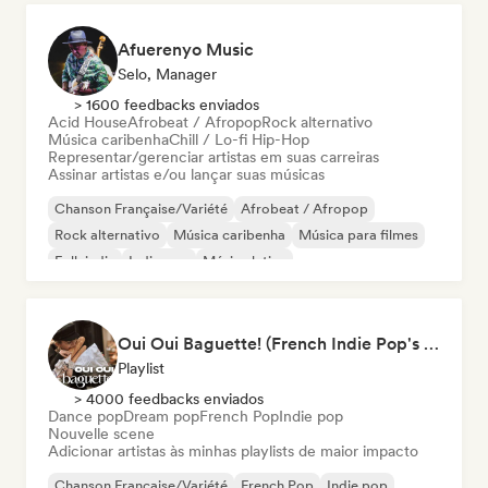
Afuerenyo Music
Selo, Manager
> 1600 feedbacks enviados
Acid House
Afrobeat / Afropop
Rock alternativo
Música caribenha
Chill / Lo-fi Hip-Hop
Representar/gerenciar artistas em suas carreiras
Assinar artistas e/ou lançar suas músicas
Chanson Française/Variété
Afrobeat / Afropop
Rock alternativo
Música caribenha
Música para filmes
Folk indie
Indie pop
Música latina
Oui Oui Baguette! (French Indie Pop's Finest)
Playlist
> 4000 feedbacks enviados
Dance pop
Dream pop
French Pop
Indie pop
Nouvelle scene
Adicionar artistas às minhas playlists de maior impacto
Chanson Française/Variété
French Pop
Indie pop