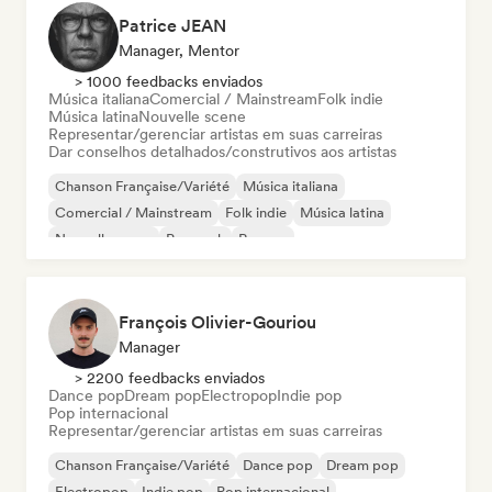
Patrice JEAN
Manager, Mentor
> 1000 feedbacks enviados
Música italiana
Comercial / Mainstream
Folk indie
Música latina
Nouvelle scene
Representar/gerenciar artistas em suas carreiras
Dar conselhos detalhados/construtivos aos artistas
Chanson Française/Variété
Música italiana
Comercial / Mainstream
Folk indie
Música latina
Nouvelle scene
Pop rock
Reggae
François Olivier-Gouriou
Manager
> 2200 feedbacks enviados
Dance pop
Dream pop
Electropop
Indie pop
Pop internacional
Representar/gerenciar artistas em suas carreiras
Chanson Française/Variété
Dance pop
Dream pop
Electropop
Indie pop
Pop internacional