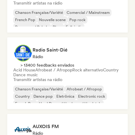
Transmitir artistas na rádio
Chanson Française/Variété
Comercial / Mainstream
French Pop
Nouvelle scene
Pop rock
Pop suave / Balada
Blues
Folk indie
Radio Saint-Dié
Rádio
> 13400 feedbacks enviados
Acid House
Afrobeat / Afropop
Rock alternativo
Country
Dance music
Transmitir artistas na rádio
Chanson Française/Variété
Afrobeat / Afropop
Country
Dance pop
Eletrônica
Electronic rock
French Pop
Hard Dance / Hardcore / Hardstyle
AUXOIS FM
Rádio