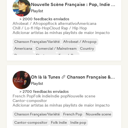
Nouvelle Scène Française : Pop, Indie & Chanson Émergente
Playlist
> 2000 feedbacks enviados
Afrobeat / Afropop
Rock alternativo
Americana
Chill / Lo-fi Hip-Hop
Cloud Rap / Hip Hop
Adicionar artistas às minhas playlists de maior impacto
Chanson Française/Variété
Afrobeat / Afropop
Americana
Comercial / Mainstream
Country
Dance pop
Electropop
French Pop
Oh là là Tunes 🥖 Chanson Française & Nouvelle Scène Française
Playlist
> 2700 feedbacks enviados
French Pop
Folk indie
Indie pop
Nouvelle scene
Cantor-compositor
Adicionar artistas às minhas playlists de maior impacto
Chanson Française/Variété
French Pop
Nouvelle scene
Cantor-compositor
Folk indie
Indie pop