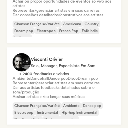
Achar ou propor oportunidades de eventos ao vivo aos
artistas
Representar/gerenciar artistas em suas carreiras
Dar conselhos detalhados/construtivos aos artistas
Chanson Française/Variété
Americana
Country
Dream pop
Electropop
French Pop
Folk indie
Indie pop
Visconti Olivier
Selo, Manager, Especialista Em Som
> 2400 feedbacks enviados
Ambiente
Dancehall
Dance pop
Disco
Dream pop
Representar/gerenciar artistas em suas carreiras
Dar aos artistas feedbacks detalhados sobre o
som/produção
Assinar artistas e/ou lançar suas músicas
Chanson Française/Variété
Ambiente
Dance pop
Electropop
Instrumental
Hip-hop instrumental
Nu-disco / Italo
Cantor-compositor