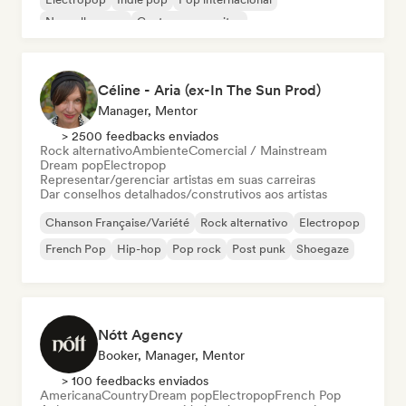
Nouvelle scene
Cantor-compositor
Céline - Aria (ex-In The Sun Prod)
Manager, Mentor
> 2500 feedbacks enviados
Rock alternativo
Ambiente
Comercial / Mainstream
Dream pop
Electropop
Representar/gerenciar artistas em suas carreiras
Dar conselhos detalhados/construtivos aos artistas
Chanson Française/Variété
Rock alternativo
Electropop
French Pop
Hip-hop
Pop rock
Post punk
Shoegaze
Nótt Agency
Booker, Manager, Mentor
> 100 feedbacks enviados
Americana
Country
Dream pop
Electropop
French Pop