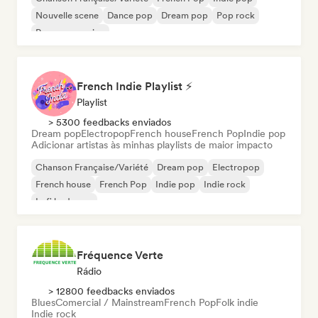
Nouvelle scene
Dance pop
Dream pop
Pop rock
Pop progressivo
French Indie Playlist ⚡
Playlist
> 5300 feedbacks enviados
Dream pop
Electropop
French house
French Pop
Indie pop
Adicionar artistas às minhas playlists de maior impacto
Chanson Française/Variété
Dream pop
Electropop
French house
French Pop
Indie pop
Indie rock
Lofi bedroom
Fréquence Verte
Rádio
> 12800 feedbacks enviados
Blues
Comercial / Mainstream
French Pop
Folk indie
Indie rock