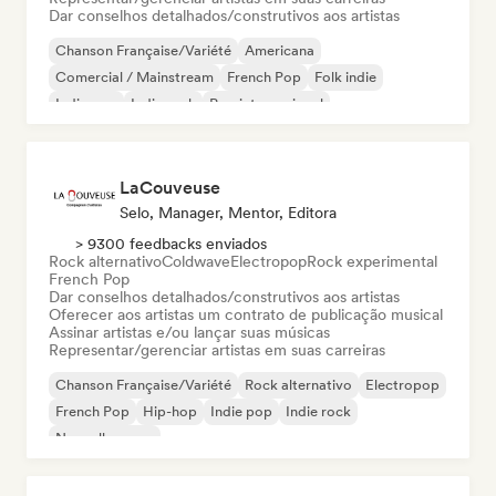
Dar conselhos detalhados/construtivos aos artistas
Chanson Française/Variété
Americana
Comercial / Mainstream
French Pop
Folk indie
Indie pop
Indie rock
Pop internacional
LaCouveuse
Selo, Manager, Mentor, Editora
> 9300 feedbacks enviados
Rock alternativo
Coldwave
Electropop
Rock experimental
French Pop
Dar conselhos detalhados/construtivos aos artistas
Oferecer aos artistas um contrato de publicação musical
Assinar artistas e/ou lançar suas músicas
Representar/gerenciar artistas em suas carreiras
Chanson Française/Variété
Rock alternativo
Electropop
French Pop
Hip-hop
Indie pop
Indie rock
Nouvelle scene