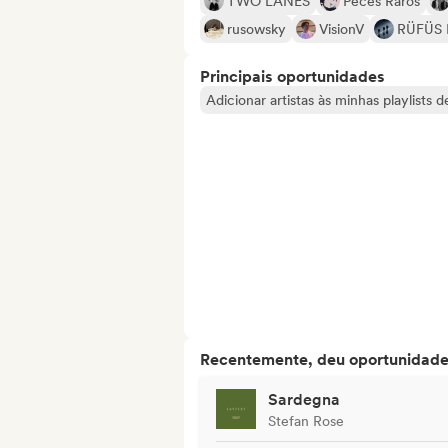
TWO LANES
Peces Raros
rusowsky
VisionV
RÜFÜS 
Principais oportunidades
Adicionar artistas às minhas playlists 
Recentemente, deu oportunidades
Sardegna
Stefan Rose