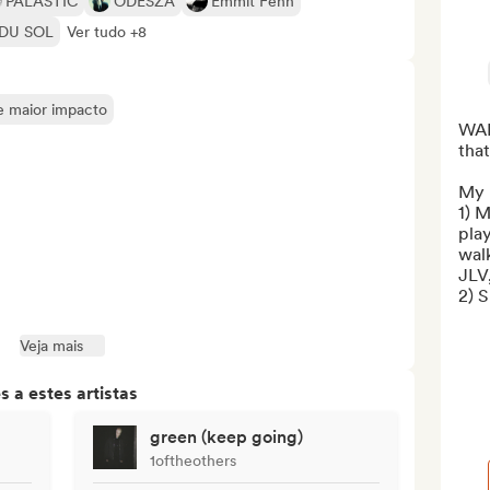
PALASTIC
ODESZA
Emmit Fenn
DU SOL
Ver tudo +8
de maior impacto
WAR
that
My p
1) 
play
walk
JLV,
2) S
Veja mais
 a estes artistas
green (keep going)
1oftheothers