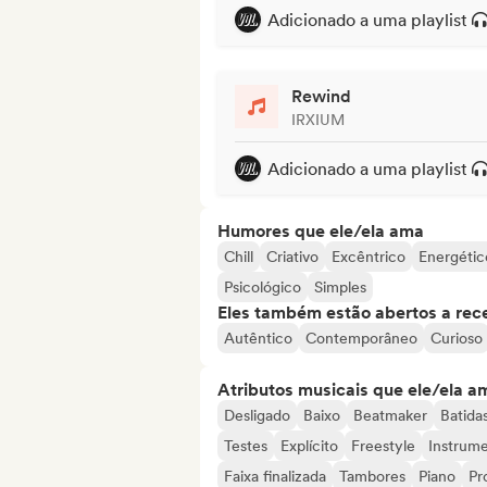
Adicionado a uma playlist
Rewind
IRXIUM
Adicionado a uma playlist
Humores que ele/ela ama
Chill
Criativo
Excêntrico
Energétic
Psicológico
Simples
Eles também estão abertos a rec
Autêntico
Contemporâneo
Curioso
Atributos musicais que ele/ela a
Desligado
Baixo
Beatmaker
Batida
Testes
Explícito
Freestyle
Instrume
Faixa finalizada
Tambores
Piano
Pr