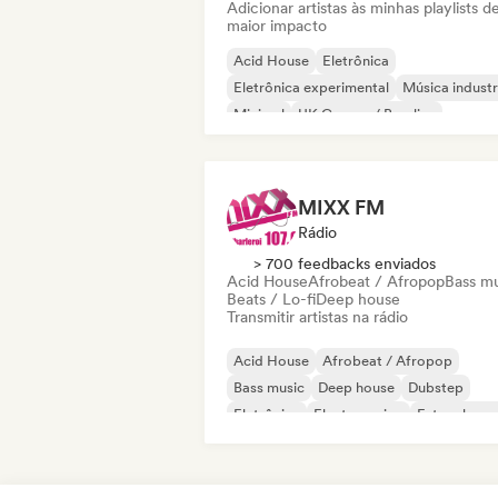
Adicionar artistas às minhas playlists d
maior impacto
Acid House
Eletrônica
Eletrônica experimental
Música industr
Minimal
UK Garage / Bassline
Drum and Bass
MIXX FM
Rádio
> 700 feedbacks enviados
Acid House
Afrobeat / Afropop
Bass m
Beats / Lo-fi
Deep house
Transmitir artistas na rádio
Acid House
Afrobeat / Afropop
Bass music
Deep house
Dubstep
Eletrônica
Electro swing
Future hous