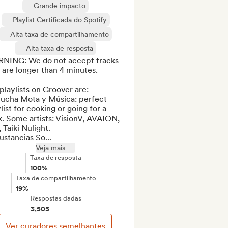
Grande impacto
Playlist Certificada do Spotify
Alta taxa de compartilhamento
Alta taxa de resposta
NING: We do not accept tracks 
 are longer than 4 minutes.

laylists on Groover are:

Mucha Mota y Música: perfect 
list for cooking or going for a 
. Some artists: VisionV, AVAION, 
 Taiki Nulight.

ustancias So...
Veja mais
Taxa de resposta
100%
Taxa de compartilhamento
19%
Respostas dadas
3,505
Ver curadores semelhantes