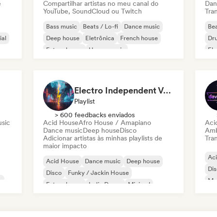
e
Compartilhar artistas no meu canal do
Dan
YouTube, SoundCloud ou Twitch
Tran
Bass music
Beats / Lo-fi
Dance music
Bea
ial
Deep house
Eletrônica
French house
Dr
Future house
House music
Ele
Electro Independent Vs Mainstream
Playlist
> 600 feedbacks enviados
usic
Acid House
Afro House / Amapiano
Aci
Dance music
Deep house
Disco
Amb
Adicionar artistas às minhas playlists de
Tran
maior impacto
Ac
Acid House
Dance music
Deep house
Di
Disco
Funky / Jackin House
e
Mel
Future house
Indie Dance
Minimal