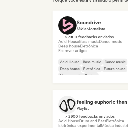
Porque você está visitando o perfil 
Soundrive
Mídia/Jornalista
> 3100 feedbacks enviados
Acid House
Bass music
Dance music
Deep house
Eletrônica
Escrever artigos
Acid House
Bass music
Dance music
Deep house
Eletrônica
Future house
House music
Techno
Playlist
> 2900 feedbacks enviados
Acid House
Drum and Bass
Eletrônica
Eletrônica experimental
Música industri