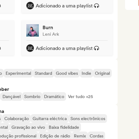
Adicionado a uma playlist
Burn
Leni Ark
Adicionado a uma playlist
o
Experimental
Standard
Good vibes
Indie
Original
eber
Dançável
Sombrio
Dramático
Ver tudo +25
ma
s
Colaboração
Guitarra eléctrica
Sons electrônicos
ntal
Gravação ao vivo
Baixa fidelidade
odução profissional
Edição de rádio
Remix
Cordas