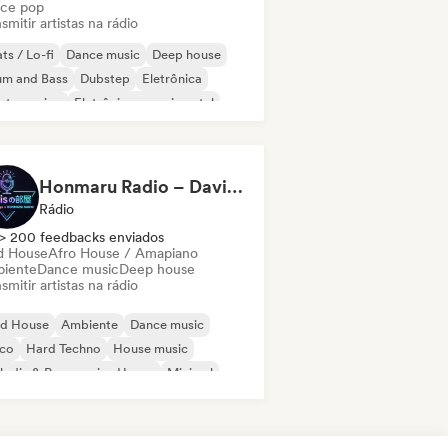
ce pop
smitir artistas na rádio
ts / Lo-fi
Dance music
Deep house
um and Bass
Dubstep
Eletrônica
ctro swing
Eletrônica experimental
Honmaru Radio – Davis’s Room
Rádio
> 200 feedbacks enviados
d House
Afro House / Amapiano
iente
Dance music
Deep house
smitir artistas na rádio
id House
Ambiente
Dance music
sco
Hard Techno
House music
odic & Progressive House
Minimal