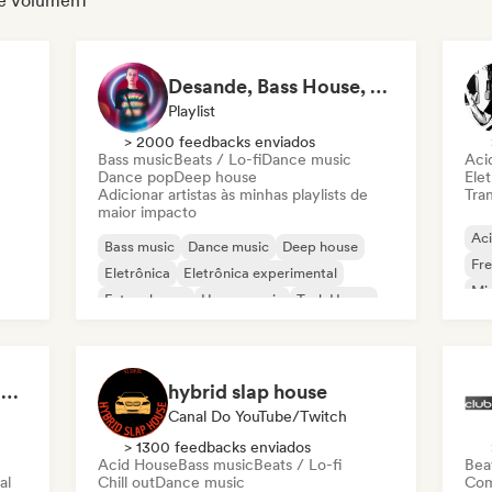
de Volumen1
Desande, Bass House, Tech House & House 2021
Playlist
> 2000 feedbacks enviados
Bass music
Beats / Lo-fi
Dance music
Aci
Dance pop
Deep house
Elet
Adicionar artistas às minhas playlists de
Tran
maior impacto
Ac
Bass music
Dance music
Deep house
Fr
Eletrônica
Eletrônica experimental
Mi
Future house
House music
Tech House
feeling euphoric then depressed
hybrid slap house
Canal Do YouTube/Twitch
> 1300 feedbacks enviados
Acid House
Bass music
Beats / Lo-fi
Beat
al
Chill out
Dance music
Com