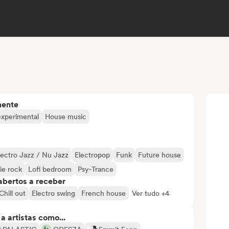
mente
experimental
House music
lectro Jazz / Nu Jazz
Electropop
Funk
Future house
ie rock
Lofi bedroom
Psy-Trance
abertos a receber
Chill out
Electro swing
French house
Ver tudo +4
 artistas como...