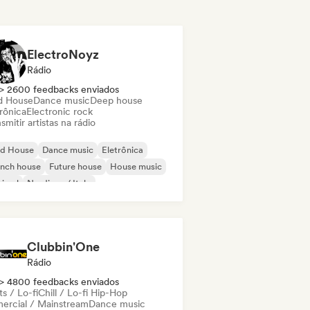
ElectroNoyz
Rádio
> 2600 feedbacks enviados
d House
Dance music
Deep house
rônica
Electronic rock
smitir artistas na rádio
id House
Dance music
Eletrônica
ench house
Future house
House music
nimal
Nu-disco / Italo
Clubbin'One
Rádio
> 4800 feedbacks enviados
s / Lo-fi
Chill / Lo-fi Hip-Hop
ercial / Mainstream
Dance music