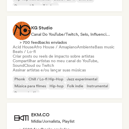
Drum and Bass
Trip hop
KG Studio
Canal Do YouTube/Twitch, Selo, Influenciador
> 700 feedbacks enviados
Acid House
Afro House / Amapiano
Ambiente
Bass music
Beats / Lo-fi
Criar posts ou reels de impacto sobre artistas
Compartilhar artistas no meu canal do YouTube,
SoundCloud ou Twitch
Assinar artistas e/ou lançar suas músicas
Phonk
Chill / Lo-fi Hip-Hop
Jazz experimental
Música para filmes
Hip-hop
Folk indie
Instrumental
Rap em inglês
EKM.CO
Mídia/Jornalista, Playlist