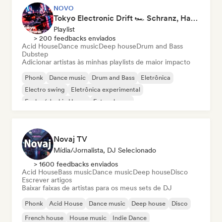
NOVO
Tokyo Electronic Drift 🏎️ Schranz, Hard Techno & Anime EDM
Playlist
> 200 feedbacks enviados
Acid House
Dance music
Deep house
Drum and Bass
Dubstep
Adicionar artistas às minhas playlists de maior impacto
Phonk
Dance music
Drum and Bass
Eletrônica
Electro swing
Eletrônica experimental
Funky / Jackin House
Future house
Novaj TV
Mídia/Jornalista, DJ Selecionado
> 1600 feedbacks enviados
Acid House
Bass music
Dance music
Deep house
Disco
Escrever artigos
Baixar faixas de artistas para os meus sets de DJ
Phonk
Acid House
Dance music
Deep house
Disco
French house
House music
Indie Dance