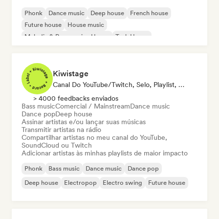
Phonk
Dance music
Deep house
French house
Future house
House music
Melodic & Progressive House
Tech House
Kiwistage
Canal Do YouTube/Twitch, Selo, Playlist, Rádio
> 4000 feedbacks enviados
Bass music
Comercial / Mainstream
Dance music
Dance pop
Deep house
Assinar artistas e/ou lançar suas músicas
Transmitir artistas na rádio
Compartilhar artistas no meu canal do YouTube,
SoundCloud ou Twitch
Adicionar artistas às minhas playlists de maior impacto
Phonk
Bass music
Dance music
Dance pop
Deep house
Electropop
Electro swing
Future house