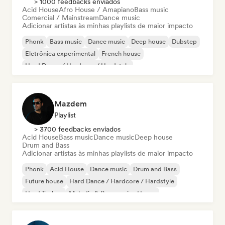
> 1000 feedbacks enviados
Acid House
Afro House / Amapiano
Bass music
Comercial / Mainstream
Dance music
Adicionar artistas às minhas playlists de maior impacto
Phonk
Bass music
Dance music
Deep house
Dubstep
Eletrônica experimental
French house
Hard Dance / Hardcore / Hardstyle
Mazdem
Playlist
> 3700 feedbacks enviados
Acid House
Bass music
Dance music
Deep house
Drum and Bass
Adicionar artistas às minhas playlists de maior impacto
Phonk
Acid House
Dance music
Drum and Bass
Future house
Hard Dance / Hardcore / Hardstyle
Hard Techno
Melodic & Progressive House