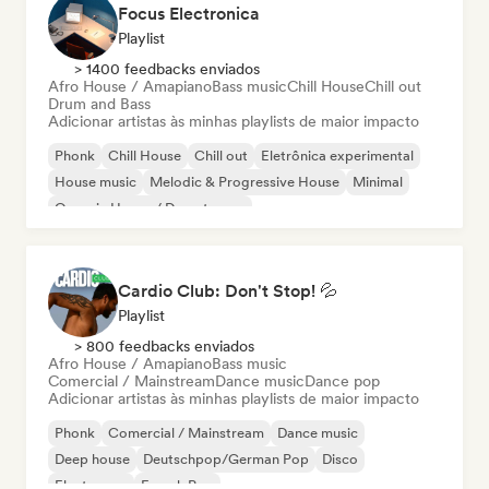
Focus Electronica
Playlist
> 1400 feedbacks enviados
Afro House / Amapiano
Bass music
Chill House
Chill out
Drum and Bass
Adicionar artistas às minhas playlists de maior impacto
Phonk
Chill House
Chill out
Eletrônica experimental
House music
Melodic & Progressive House
Minimal
Organic House / Downtempo
Cardio Club: Don't Stop! 💦
Playlist
> 800 feedbacks enviados
Afro House / Amapiano
Bass music
Comercial / Mainstream
Dance music
Dance pop
Adicionar artistas às minhas playlists de maior impacto
Phonk
Comercial / Mainstream
Dance music
Deep house
Deutschpop/German Pop
Disco
Electropop
French Pop