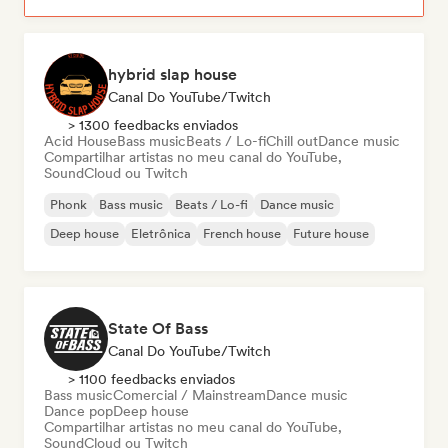
hybrid slap house
Canal Do YouTube/Twitch
> 1300 feedbacks enviados
Acid House
Bass music
Beats / Lo-fi
Chill out
Dance music
Compartilhar artistas no meu canal do YouTube,
SoundCloud ou Twitch
Phonk
Bass music
Beats / Lo-fi
Dance music
Deep house
Eletrônica
French house
Future house
State Of Bass
Canal Do YouTube/Twitch
> 1100 feedbacks enviados
Bass music
Comercial / Mainstream
Dance music
Dance pop
Deep house
Compartilhar artistas no meu canal do YouTube,
SoundCloud ou Twitch