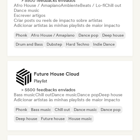
> 5500 feedbacks enviados
Afro House / Amapiano
Ambiente
Beats / Lo-fi
Chill out
Dance music
Escrever artigos
Criar posts ou reels de impacto sobre artistas
Adicionar artistas às minhas playlists de maior impacto
Phonk
Afro House / Amapiano
Dance pop
Deep house
Drum and Bass
Dubstep
Hard Techno
Indie Dance
Future House Cloud
Playlist
> 5500 feedbacks enviados
Bass music
Chill out
Dance music
Dance pop
Deep house
Adicionar artistas às minhas playlists de maior impacto
Phonk
Bass music
Chill out
Dance music
Dance pop
Deep house
Future house
House music