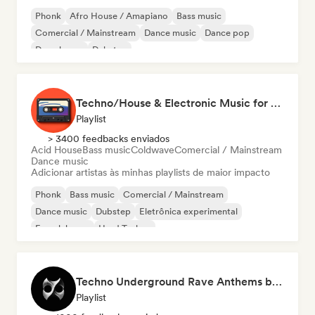
Phonk
Afro House / Amapiano
Bass music
Comercial / Mainstream
Dance music
Dance pop
Deep house
Dubstep
Techno/House & Electronic Music for Svea Playlists
Playlist
> 3400 feedbacks enviados
Acid House
Bass music
Coldwave
Comercial / Mainstream
Dance music
Adicionar artistas às minhas playlists de maior impacto
Phonk
Bass music
Comercial / Mainstream
Dance music
Dubstep
Eletrônica experimental
French house
Hard Techno
Techno Underground Rave Anthems by Orphium
Playlist