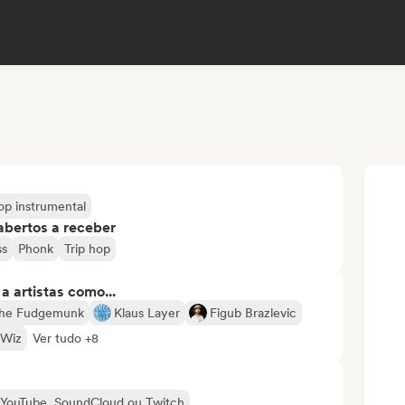
op instrumental
abertos a receber
ss
Phonk
Trip hop
 artistas como...
he Fudgemunk
Klaus Layer
Figub Brazlevic
 Wiz
Ver tudo +8
o YouTube, SoundCloud ou Twitch