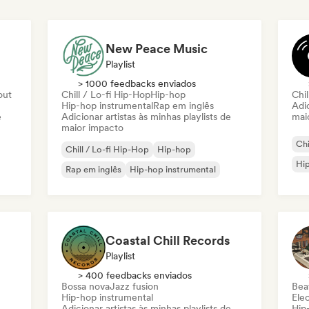
New Peace Music
Playlist
> 1000 feedbacks enviados
out
Chill / Lo-fi Hip-Hop
Hip-hop
Chil
Hip-hop instrumental
Rap em inglês
Adic
e
Adicionar artistas às minhas playlists de
mai
maior impacto
Chi
Chill / Lo-fi Hip-Hop
Hip-hop
Hip
Rap em inglês
Hip-hop instrumental
Coastal Chill Records
Playlist
> 400 feedbacks enviados
Bossa nova
Jazz fusion
Beat
Hip-hop instrumental
Ele
Adicionar artistas às minhas playlists de
Hip