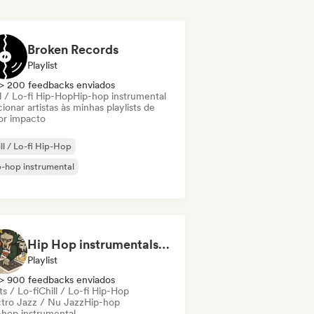
Broken Records
Playlist
> 200 feedbacks enviados
l / Lo-fi Hip-Hop
Hip-hop instrumental
ionar artistas às minhas playlists de
or impacto
ll / Lo-fi Hip-Hop
-hop instrumental
Hip Hop instrumentals - Underground boombap & Lo Fi Hip Hop (by Snaap)
Playlist
> 900 feedbacks enviados
s / Lo-fi
Chill / Lo-fi Hip-Hop
ctro Jazz / Nu Jazz
Hip-hop
-hop instrumental