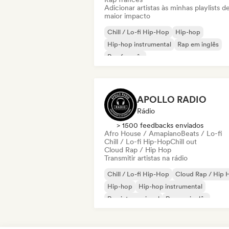
Adicionar artistas às minhas playlists d
maior impacto
Chill / Lo-fi Hip-Hop
Hip-hop
Hip-hop instrumental
Rap em inglês
Rap francês
APOLLO RADIO
Rádio
> 1500 feedbacks enviados
Afro House / Amapiano
Beats / Lo-fi
Chill / Lo-fi Hip-Hop
Chill out
Cloud Rap / Hip Hop
Transmitir artistas na rádio
Chill / Lo-fi Hip-Hop
Cloud Rap / Hip 
Hip-hop
Hip-hop instrumental
Rap internacional
Rap em inglês
Rap francês
R&B