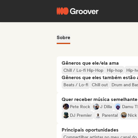
Sobre
Gêneros que ele/ela ama
Chill / Lo-fi Hip-Hop
Hip-hop
Hip-h
Gêneros que eles também estão 
Beats / Lo-fi
Chill out
Drum and Ba
Quer receber música semelhante a
Pete Rock
J Dilla
Damu T
DJ Premier
Parental
Nick
Principais oportunidades
Compartilhar artistas no meu canal d