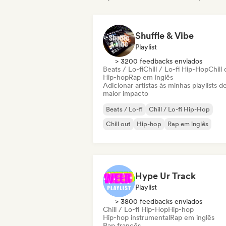
Shuffle & Vibe
Playlist
> 3200 feedbacks enviados
Beats / Lo-fi
Chill / Lo-fi Hip-Hop
Chill 
Hip-hop
Rap em inglês
Adicionar artistas às minhas playlists d
maior impacto
Beats / Lo-fi
Chill / Lo-fi Hip-Hop
Chill out
Hip-hop
Rap em inglês
Hype Ur Track
Playlist
> 3800 feedbacks enviados
Chill / Lo-fi Hip-Hop
Hip-hop
Hip-hop instrumental
Rap em inglês
Rap francês