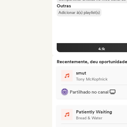
Outras
Adicionar à(s) playlist(s)
4.1k
Recentemente, deu oportunidades
smut
Tony McKopfnick
Partilhado no canal
Patiently Waiting
Bread & Water