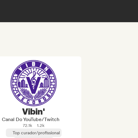
Vibin'
Canal Do YouTube/Twitch
72.1k
1.2k
Top curador/profissional