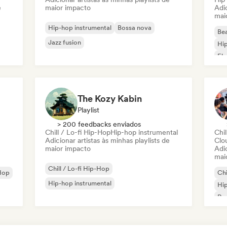
e
maior impacto
Adic
mai
Hip-hop instrumental
Bossa nova
Bea
Jazz fusion
Hip
Ele
The Kozy Kabin
Playlist
> 200 feedbacks enviados
Chill / Lo-fi Hip-Hop
Hip-hop instrumental
Chil
Adicionar artistas às minhas playlists de
Clo
maior impacto
Adic
mai
Chill / Lo-fi Hip-Hop
Hop
Chi
Hip-hop instrumental
Hip
Rap
Rap