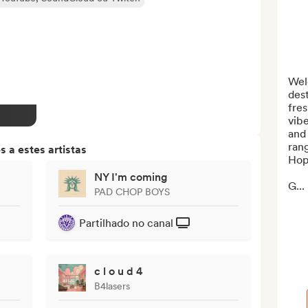
Wel
dest
fres
vibe
and 
rang
 a estes artistas
Hop
NY I'm coming
G...
PAD CHOP BOYS
Partilhado no canal
c l o u d 4
B4lasers