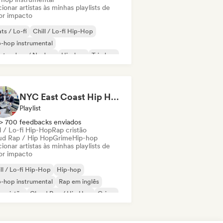
ionar artistas às minhas playlists de
or impacto
ts / Lo-fi
Chill / Lo-fi Hip-Hop
-hop instrumental
ctro Jazz / Nu Jazz
Hip-hop
Trip hop
NYC East Coast Hip Hop to play Chess to - Best BoomBap / Conscious Rap 2026 (Independent Rap Only)
Playlist
> 700 feedbacks enviados
l / Lo-fi Hip-Hop
Rap cristão
ud Rap / Hip Hop
Grime
Hip-hop
ionar artistas às minhas playlists de
or impacto
ll / Lo-fi Hip-Hop
Hip-hop
-hop instrumental
Rap em inglês
 cristão
Cloud Rap / Hip Hop
Grime
 internacional