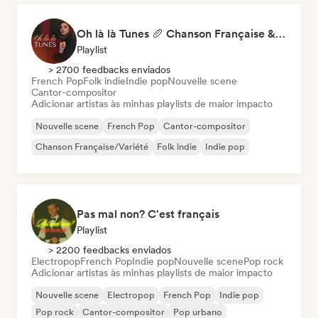
Oh là là Tunes 🥖 Chanson Française & Nouvelle Scène Française
Playlist
> 2700 feedbacks enviados
French Pop
Folk indie
Indie pop
Nouvelle scene
Cantor-compositor
Adicionar artistas às minhas playlists de maior impacto
Nouvelle scene
French Pop
Cantor-compositor
Chanson Française/Variété
Folk indie
Indie pop
Pas mal non? C'est français
Playlist
> 2200 feedbacks enviados
Electropop
French Pop
Indie pop
Nouvelle scene
Pop rock
Adicionar artistas às minhas playlists de maior impacto
Nouvelle scene
Electropop
French Pop
Indie pop
Pop rock
Cantor-compositor
Pop urbano