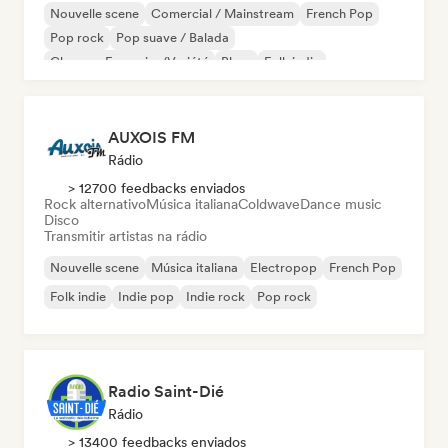
Nouvelle scene
Comercial / Mainstream
French Pop
Pop rock
Pop suave / Balada
Chanson Française/Variété
Blues
Folk indie
AUXOIS FM
Rádio
> 12700 feedbacks enviados
Rock alternativo
Música italiana
Coldwave
Dance music
Disco
Transmitir artistas na rádio
Nouvelle scene
Música italiana
Electropop
French Pop
Folk indie
Indie pop
Indie rock
Pop rock
Radio Saint-Dié
Rádio
> 13400 feedbacks enviados