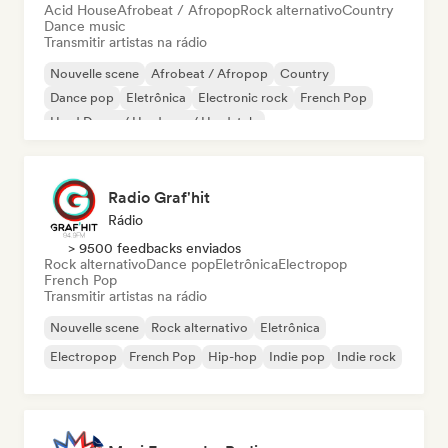
Acid House
Afrobeat / Afropop
Rock alternativo
Country
Dance music
Transmitir artistas na rádio
Nouvelle scene
Afrobeat / Afropop
Country
Dance pop
Eletrônica
Electronic rock
French Pop
Hard Dance / Hardcore / Hardstyle
Radio Graf'hit
Rádio
> 9500 feedbacks enviados
Rock alternativo
Dance pop
Eletrônica
Electropop
French Pop
Transmitir artistas na rádio
Nouvelle scene
Rock alternativo
Eletrônica
Electropop
French Pop
Hip-hop
Indie pop
Indie rock