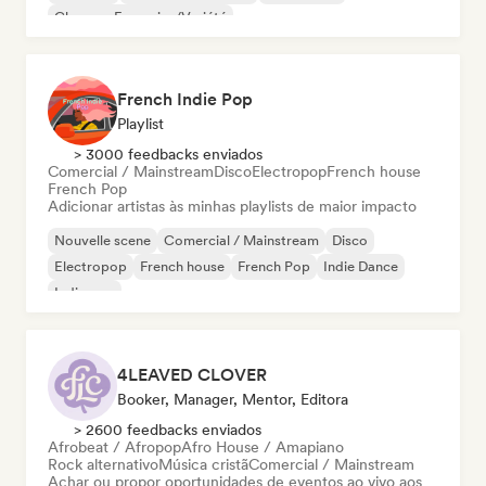
Chanson Française/Variété
French Indie Pop
Playlist
> 3000 feedbacks enviados
Comercial / Mainstream
Disco
Electropop
French house
French Pop
Adicionar artistas às minhas playlists de maior impacto
Nouvelle scene
Comercial / Mainstream
Disco
Electropop
French house
French Pop
Indie Dance
Indie pop
4LEAVED CLOVER
Booker, Manager, Mentor, Editora
> 2600 feedbacks enviados
Afrobeat / Afropop
Afro House / Amapiano
Rock alternativo
Música cristã
Comercial / Mainstream
Achar ou propor oportunidades de eventos ao vivo aos