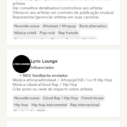
artistas
Dar conselhos detalhados/construtivos aos artistas
Oferecer aos artistas um contrato de publicação musical
Representar/gerenciar artistas em suas carreiras
Nouvelle scene
Afrobeat / Afropop
Rock alternativo
Música cristã
Pop rock
Rap francês
Cantor-compositor
Chanson Française/Variété
Lyric Lounge
Influenciador
> 1900 feedbacks enviados
Música africana
Afrobeat / Afropop
Chill / Lo-fi Hip-Hop
Música clássica
Cloud Rap / Hip Hop
Criar posts ou reels de impacto sobre artistas
Nouvelle scene
Cloud Rap / Hip Hop
French house
Hip-hop
Hip-hop instrumental
Rap internacional
Rap francês
R&B