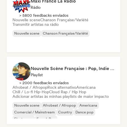
Maxi France La Radio
Rádio
> 5800 feedbacks enviados
Nouvelle scene
Chanson Française/Variété
Transmitir artistas na rádio
Nouvelle scene
Chanson Française/Variété
Nouvelle Scène Française : Pop, Indie & Chanson Émergente
Playlist
> 2000 feedbacks enviados
Afrobeat / Afropop
Rock alternativo
Americana
Chill / Lo-fi Hip-Hop
Cloud Rap / Hip Hop
Adicionar artistas às minhas playlists de maior impacto
Nouvelle scene
Afrobeat / Afropop
Americana
Comercial / Mainstream
Country
Dance pop
Electropop
French Pop