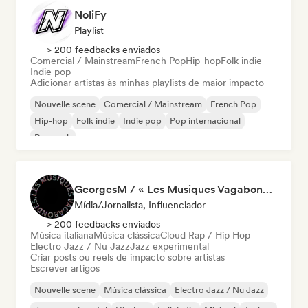
NoliFy
Playlist
> 200 feedbacks enviados
Comercial / Mainstream
French Pop
Hip-hop
Folk indie
Indie pop
Adicionar artistas às minhas playlists de maior impacto
Nouvelle scene
Comercial / Mainstream
French Pop
Hip-hop
Folk indie
Indie pop
Pop internacional
Pop rock
GeorgesM / « Les Musiques Vagabondes » - Content Creator
Mídia/Jornalista, Influenciador
> 200 feedbacks enviados
Música italiana
Música clássica
Cloud Rap / Hip Hop
Electro Jazz / Nu Jazz
Jazz experimental
Criar posts ou reels de impacto sobre artistas
Escrever artigos
Nouvelle scene
Música clássica
Electro Jazz / Nu Jazz