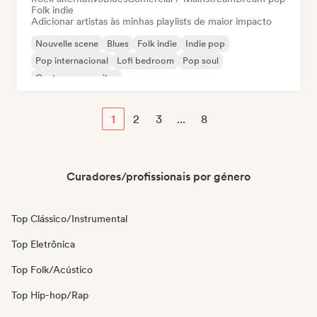
Folk indie
Adicionar artistas às minhas playlists de maior impacto
Nouvelle scene
Blues
Folk indie
Indie pop
Pop internacional
Lofi bedroom
Pop soul
Cantor-compositor
1
2
3
...
8
Curadores/profissionais por género
Top Clássico/Instrumental
Top Eletrônica
Top Folk/Acústico
Top Hip-hop/Rap