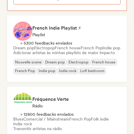
French Indie Playlist ⚡
Playlist
> 5300 feedbacks enviados
Dream pop
Electropop
French house
French Pop
Indie pop
Adicionar artistas às minhas playlists de maior impacto
Nouvelle scene
Dream pop
Electropop
French house
French Pop
Indie pop
Indie rock
Lofi bedroom
Fréquence Verte
Rádio
> 12800 feedbacks enviados
Blues
Comercial / Mainstream
French Pop
Folk indie
Indie rock
Transmitir artistas na rádio