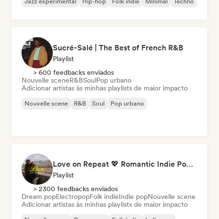
Jazz experimental
Hip-hop
Folk indie
Minimal
Techno
Sucré-Salé | The Best of French R&B
Playlist
> 600 feedbacks enviados
Nouvelle scene
R&B
Soul
Pop urbano
Adicionar artistas às minhas playlists de maior impacto
Nouvelle scene
R&B
Soul
Pop urbano
Love on Repeat 💖 Romantic Indie Pop, Neo Soul & Singer-Songwriter
Playlist
> 2300 feedbacks enviados
Dream pop
Electropop
Folk indie
Indie pop
Nouvelle scene
Adicionar artistas às minhas playlists de maior impacto