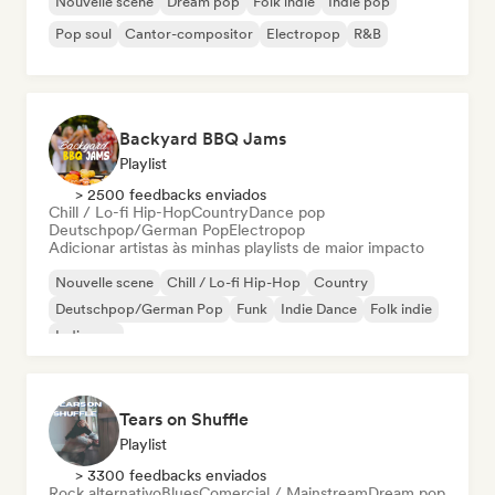
Nouvelle scene
Dream pop
Folk indie
Indie pop
Pop soul
Cantor-compositor
Electropop
R&B
Backyard BBQ Jams
Playlist
> 2500 feedbacks enviados
Chill / Lo-fi Hip-Hop
Country
Dance pop
Deutschpop/German Pop
Electropop
Adicionar artistas às minhas playlists de maior impacto
Nouvelle scene
Chill / Lo-fi Hip-Hop
Country
Deutschpop/German Pop
Funk
Indie Dance
Folk indie
Indie pop
Tears on Shuffle
Playlist
> 3300 feedbacks enviados
Rock alternativo
Blues
Comercial / Mainstream
Dream pop