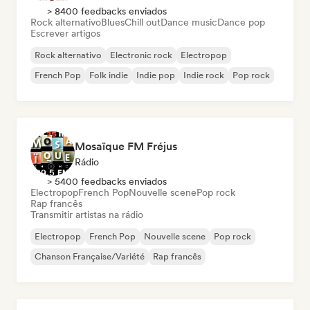
> 8400 feedbacks enviados
Rock alternativo
Blues
Chill out
Dance music
Dance pop
Escrever artigos
Rock alternativo
Electronic rock
Electropop
French Pop
Folk indie
Indie pop
Indie rock
Pop rock
Mosaïque FM Fréjus
Rádio
> 5400 feedbacks enviados
Electropop
French Pop
Nouvelle scene
Pop rock
Rap francês
Transmitir artistas na rádio
Electropop
French Pop
Nouvelle scene
Pop rock
Chanson Française/Variété
Rap francês