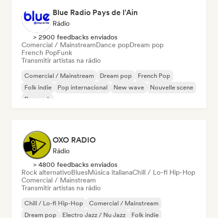
Blue Radio Pays de l'Ain
Rádio
> 2900 feedbacks enviados
Comercial / Mainstream
Dance pop
Dream pop
French Pop
Funk
Transmitir artistas na rádio
Comercial / Mainstream
Dream pop
French Pop
Folk indie
Pop internacional
New wave
Nouvelle scene
Pop rock
OXO RADIO
Rádio
> 4800 feedbacks enviados
Rock alternativo
Blues
Música italiana
Chill / Lo-fi Hip-Hop
Comercial / Mainstream
Transmitir artistas na rádio
Chill / Lo-fi Hip-Hop
Comercial / Mainstream
Dream pop
Electro Jazz / Nu Jazz
Folk indie