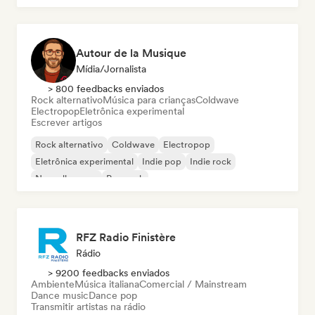
Autour de la Musique
Mídia/Jornalista
> 800 feedbacks enviados
Rock alternativo
Música para crianças
Coldwave
Electropop
Eletrônica experimental
Escrever artigos
Rock alternativo
Coldwave
Electropop
Eletrônica experimental
Indie pop
Indie rock
Nouvelle scene
Pop rock
RFZ Radio Finistère
Rádio
> 9200 feedbacks enviados
Ambiente
Música italiana
Comercial / Mainstream
Dance music
Dance pop
Transmitir artistas na rádio