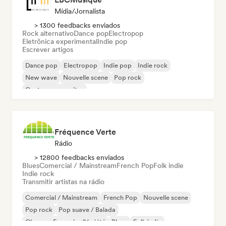
Mídia/Jornalista
> 1300 feedbacks enviados
Rock alternativo
Dance pop
Electropop
Eletrônica experimental
Indie pop
Escrever artigos
Dance pop
Electropop
Indie pop
Indie rock
New wave
Nouvelle scene
Pop rock
Cantor-compositor
Fréquence Verte
Rádio
> 12800 feedbacks enviados
Blues
Comercial / Mainstream
French Pop
Folk indie
Indie rock
Transmitir artistas na rádio
Comercial / Mainstream
French Pop
Nouvelle scene
Pop rock
Pop suave / Balada
Chanson Française/Variété
Blues
Folk indie