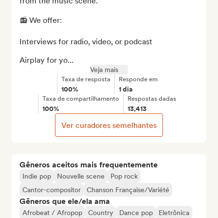
from the music scene.

📻 We offer:

Interviews for radio, video, or podcast

Airplay for yo...
Veja mais
Taxa de resposta
Responde em
100%
1 dia
Taxa de compartilhamento
Respostas dadas
100%
13,413
Ver curadores semelhantes
Gêneros aceitos mais frequentemente
Indie pop
Nouvelle scene
Pop rock
Cantor-compositor
Chanson Française/Variété
Gêneros que ele/ela ama
Afrobeat / Afropop
Country
Dance pop
Eletrônica