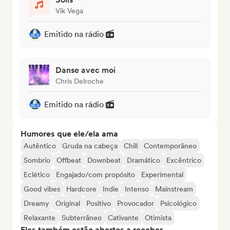
Vik Vega
Emitido na rádio
Danse avec moi
Chris Delroche
Emitido na rádio
Humores que ele/ela ama
Autêntico
Gruda na cabeça
Chill
Contemporâneo
Sombrio
Offbeat
Downbeat
Dramático
Excêntrico
Eclético
Engajado/com propósito
Experimental
Good vibes
Hardcore
Indie
Intenso
Mainstream
Dreamy
Original
Positivo
Provocador
Psicológico
Relaxante
Subterrâneo
Cativante
Otimista
Eles também estão abertos a receber