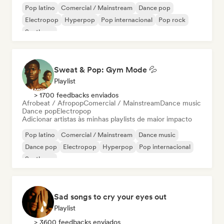
Pop latino
Comercial / Mainstream
Dance pop
Electropop
Hyperpop
Pop internacional
Pop rock
Synthpop
Sweat & Pop: Gym Mode 💦
Playlist
> 1700 feedbacks enviados
Afrobeat / Afropop
Comercial / Mainstream
Dance music
Dance pop
Electropop
Adicionar artistas às minhas playlists de maior impacto
Pop latino
Comercial / Mainstream
Dance music
Dance pop
Electropop
Hyperpop
Pop internacional
Synthpop
Sad songs to cry your eyes out
Playlist
> 3600 feedbacks enviados