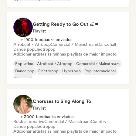
Hyperpop
Pop internacional
Getting Ready to Go Out 🍒💋
Playlist
> 1900 feedbacks enviados
Afrobeat / Afropop
Comercial / Mainstream
Dancehall
Dance pop
Electropop
Adicionar artistas às minhas playlists de maior impacto
Pop latino
Afrobeat / Afropop
Comercial / Mainstream
Dance pop
Electropop
Hyperpop
Pop internacional
Pop soul
Choruses to Sing Along To
Playlist
> 3000 feedbacks enviados
Rock alternativo
Comercial / Mainstream
Country
Dance pop
Electropop
Adicionar artistas às minhas playlists de maior impacto