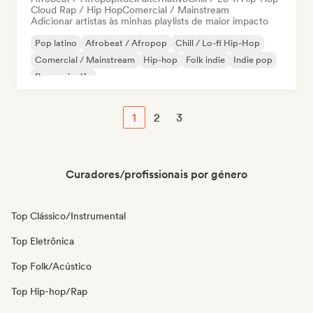
Cloud Rap / Hip Hop
Comercial / Mainstream
Adicionar artistas às minhas playlists de maior impacto
Pop latino
Afrobeat / Afropop
Chill / Lo-fi Hip-Hop
Comercial / Mainstream
Hip-hop
Folk indie
Indie pop
Rap em inglês
1
2
3
Curadores/profissionais por género
Top Clássico/Instrumental
Top Eletrônica
Top Folk/Acústico
Top Hip-hop/Rap