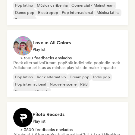
Pop latino
Música caribenha
Comercial / Mainstream
Dance pop
Electropop
Pop internacional
Música latina
Reggaeton
Love in All Colors
Playlist
> 1500 feedbacks enviados
Rock alternativo
Dream pop
Folk indie
Indie pop
Indie rock
Adicionar artistas às minhas playlists de maior impacto
Pop latino
Rock alternativo
Dream pop
Indie pop
Pop internacional
Nouvelle scene
R&B
Pop suave / Balada
Piloto Records
Playlist
> 3800 feedbacks enviados
Afrobeat / Afropop
Rock alternativo
Chill / Lo-fi Hip-Hop