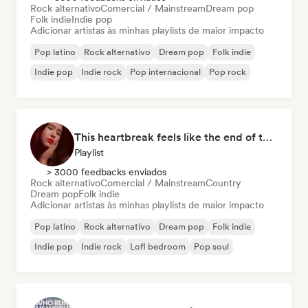
Rock alternativo
Comercial / Mainstream
Dream pop
Folk indie
Indie pop
Adicionar artistas às minhas playlists de maior impacto
Pop latino
Rock alternativo
Dream pop
Folk indie
Indie pop
Indie rock
Pop internacional
Pop rock
This heartbreak feels like the end of the world
Playlist
> 3000 feedbacks enviados
Rock alternativo
Comercial / Mainstream
Country
Dream pop
Folk indie
Adicionar artistas às minhas playlists de maior impacto
Pop latino
Rock alternativo
Dream pop
Folk indie
Indie pop
Indie rock
Lofi bedroom
Pop soul