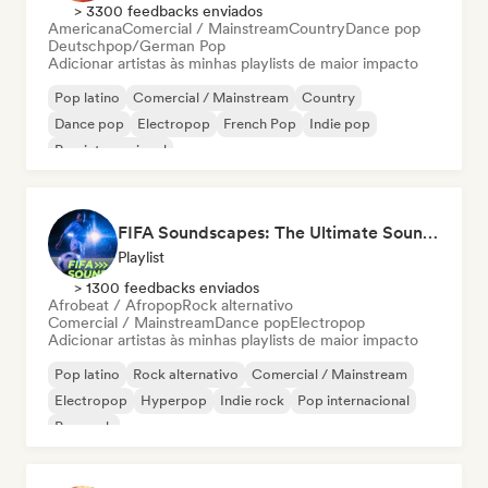
> 3300 feedbacks enviados
Americana
Comercial / Mainstream
Country
Dance pop
Deutschpop/German Pop
Adicionar artistas às minhas playlists de maior impacto
Pop latino
Comercial / Mainstream
Country
Dance pop
Electropop
French Pop
Indie pop
Pop internacional
FIFA Soundscapes: The Ultimate Soundtrack ⚽️ Festival Indie, Electropop & Dance Anthems
Playlist
> 1300 feedbacks enviados
Afrobeat / Afropop
Rock alternativo
Comercial / Mainstream
Dance pop
Electropop
Adicionar artistas às minhas playlists de maior impacto
Pop latino
Rock alternativo
Comercial / Mainstream
Electropop
Hyperpop
Indie rock
Pop internacional
Pop rock