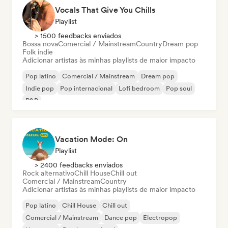
Vocals That Give You Chills
Playlist
> 1500 feedbacks enviados
Bossa nova
Comercial / Mainstream
Country
Dream pop
Folk indie
Adicionar artistas às minhas playlists de maior impacto
Pop latino
Comercial / Mainstream
Dream pop
Indie pop
Pop internacional
Lofi bedroom
Pop soul
R&B
Vacation Mode: On
Playlist
> 2400 feedbacks enviados
Rock alternativo
Chill House
Chill out
Comercial / Mainstream
Country
Adicionar artistas às minhas playlists de maior impacto
Pop latino
Chill House
Chill out
Comercial / Mainstream
Dance pop
Electropop