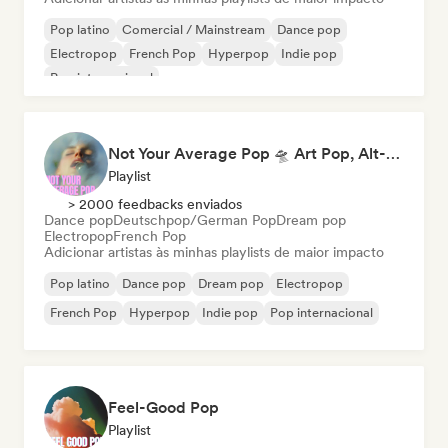
Pop latino
Comercial / Mainstream
Dance pop
Electropop
French Pop
Hyperpop
Indie pop
Pop internacional
Not Your Average Pop 🛸 Art Pop, Alt-Pop & Indie Pop
Playlist
> 2000 feedbacks enviados
Dance pop
Deutschpop/German Pop
Dream pop
Electropop
French Pop
Adicionar artistas às minhas playlists de maior impacto
Pop latino
Dance pop
Dream pop
Electropop
French Pop
Hyperpop
Indie pop
Pop internacional
Feel-Good Pop
Playlist