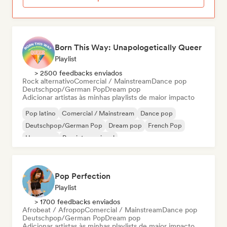
Born This Way: Unapologetically Queer
Playlist
> 2500 feedbacks enviados
Rock alternativo
Comercial / Mainstream
Dance pop
Deutschpop/German Pop
Dream pop
Adicionar artistas às minhas playlists de maior impacto
Pop latino
Comercial / Mainstream
Dance pop
Deutschpop/German Pop
Dream pop
French Pop
Hyperpop
Pop internacional
Pop Perfection
Playlist
> 1700 feedbacks enviados
Afrobeat / Afropop
Comercial / Mainstream
Dance pop
Deutschpop/German Pop
Dream pop
Adicionar artistas às minhas playlists de maior impacto