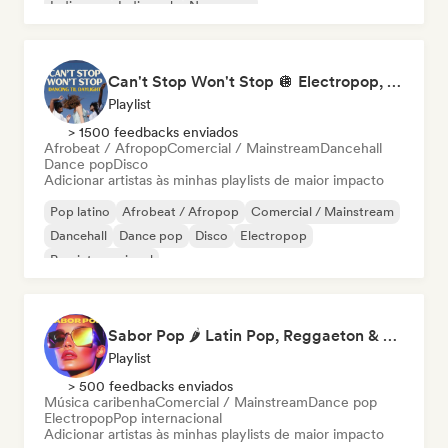
Indie pop
Indie rock
New wave
Can't Stop Won't Stop 🪩 Electropop, Dance-Pop & Nu Disco
Playlist
> 1500 feedbacks enviados
Afrobeat / Afropop
Comercial / Mainstream
Dancehall
Dance pop
Disco
Adicionar artistas às minhas playlists de maior impacto
Pop latino
Afrobeat / Afropop
Comercial / Mainstream
Dancehall
Dance pop
Disco
Electropop
Pop internacional
Sabor Pop 🌶️ Latin Pop, Reggaeton & Latin Club Hits
Playlist
> 500 feedbacks enviados
Música caribenha
Comercial / Mainstream
Dance pop
Electropop
Pop internacional
Adicionar artistas às minhas playlists de maior impacto