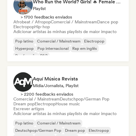
Who Run the World? Girls! 🔥 Female Empowerment Pop & Girl-Power Anthems
Playlist
> 1700 feedbacks enviados
Afrobeat / Afropop
Comercial / Mainstream
Dance pop
Electropop
Hip-hop
Adicionar artistas às minhas playlists de maior impacto
Pop latino
Comercial / Mainstream
Electropop
Hyperpop
Pop internacional
Rap em inglês
Rap francês
R&B
Aquí Música Revista
Mídia/Jornalista, Playlist
> 2200 feedbacks enviados
Comercial / Mainstream
Deutschpop/German Pop
Dream pop
Electropop
House music
Escrever artigos
Adicionar artistas às minhas playlists de maior impacto
Pop latino
Comercial / Mainstream
Deutschpop/German Pop
Dream pop
Electropop