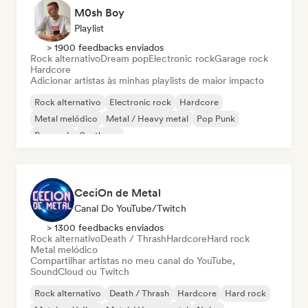
M0sh Boy
Playlist
> 1900 feedbacks enviados
Rock alternativo
Dream pop
Electronic rock
Garage rock
Hardcore
Adicionar artistas às minhas playlists de maior impacto
Rock alternativo
Electronic rock
Hardcore
Metal melódico
Metal / Heavy metal
Pop Punk
Pop rock
Synthpop
CeciOn de Metal
Canal Do YouTube/Twitch
> 1300 feedbacks enviados
Rock alternativo
Death / Thrash
Hardcore
Hard rock
Metal melódico
Compartilhar artistas no meu canal do YouTube,
SoundCloud ou Twitch
Rock alternativo
Death / Thrash
Hardcore
Hard rock