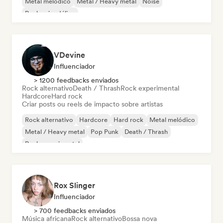
Metal melódico
Metal / Heavy metal
Noise
Rock psicodélico
VDevine
Influenciador
> 1200 feedbacks enviados
Rock alternativo
Death / Thrash
Rock experimental
Hardcore
Hard rock
Criar posts ou reels de impacto sobre artistas
Rock alternativo
Hardcore
Hard rock
Metal melódico
Metal / Heavy metal
Pop Punk
Death / Thrash
Rock experimental
Rox Slinger
Influenciador
> 700 feedbacks enviados
Música africana
Rock alternativo
Bossa nova