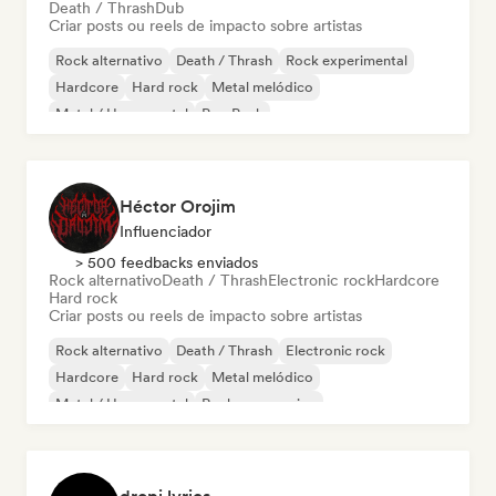
Death / Thrash
Dub
Criar posts ou reels de impacto sobre artistas
Rock alternativo
Death / Thrash
Rock experimental
Hardcore
Hard rock
Metal melódico
Metal / Heavy metal
Pop Punk
Héctor Orojim
Influenciador
> 500 feedbacks enviados
Rock alternativo
Death / Thrash
Electronic rock
Hardcore
Hard rock
Criar posts ou reels de impacto sobre artistas
Rock alternativo
Death / Thrash
Electronic rock
Hardcore
Hard rock
Metal melódico
Metal / Heavy metal
Rock progressivo