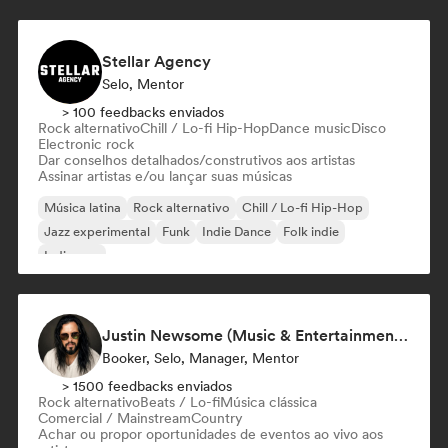
Stellar Agency
Selo, Mentor
> 100 feedbacks enviados
Rock alternativo
Chill / Lo-fi Hip-Hop
Dance music
Disco
Electronic rock
Dar conselhos detalhados/construtivos aos artistas
Assinar artistas e/ou lançar suas músicas
Música latina
Rock alternativo
Chill / Lo-fi Hip-Hop
Jazz experimental
Funk
Indie Dance
Folk indie
Indie pop
Justin Newsome (Music & Entertainment Executive | A&R, Artist Development & Partnerships | Applied AI & Systems Strategy)
Booker, Selo, Manager, Mentor
> 1500 feedbacks enviados
Rock alternativo
Beats / Lo-fi
Música clássica
Comercial / Mainstream
Country
Achar ou propor oportunidades de eventos ao vivo aos