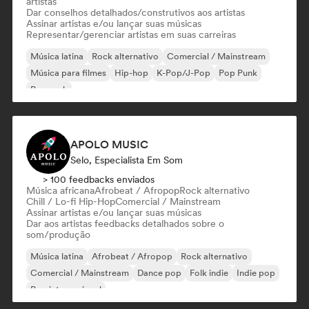
artistas
Dar conselhos detalhados/construtivos aos artistas
Assinar artistas e/ou lançar suas músicas
Representar/gerenciar artistas em suas carreiras
Música latina
Rock alternativo
Comercial / Mainstream
Música para filmes
Hip-hop
K-Pop/J-Pop
Pop Punk
Pop rock
APOLO MUSIC
Selo, Especialista Em Som
> 100 feedbacks enviados
Música africana
Afrobeat / Afropop
Rock alternativo
Chill / Lo-fi Hip-Hop
Comercial / Mainstream
Assinar artistas e/ou lançar suas músicas
Dar aos artistas feedbacks detalhados sobre o
som/produção
Música latina
Afrobeat / Afropop
Rock alternativo
Comercial / Mainstream
Dance pop
Folk indie
Indie pop
Pop internacional