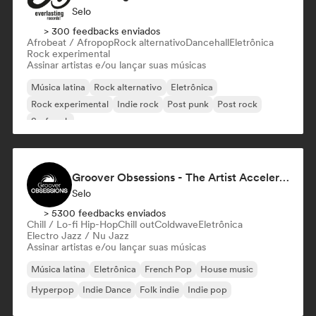
Selo
> 300 feedbacks enviados
Afrobeat / Afropop
Rock alternativo
Dancehall
Eletrônica
Rock experimental
Assinar artistas e/ou lançar suas músicas
Música latina
Rock alternativo
Eletrônica
Rock experimental
Indie rock
Post punk
Post rock
Surf rock
Groover Obsessions - The Artist Accelerator
Selo
> 5300 feedbacks enviados
Chill / Lo-fi Hip-Hop
Chill out
Coldwave
Eletrônica
Electro Jazz / Nu Jazz
Assinar artistas e/ou lançar suas músicas
Música latina
Eletrônica
French Pop
House music
Hyperpop
Indie Dance
Folk indie
Indie pop