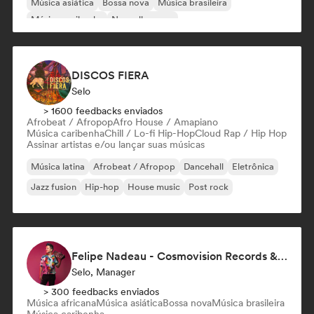
Música asiática
Bossa nova
Música brasileira
Música caribenha
Nouvelle scene
DISCOS FIERA
Selo
> 1600 feedbacks enviados
Afrobeat / Afropop
Afro House / Amapiano
Música caribenha
Chill / Lo-fi Hip-Hop
Cloud Rap / Hip Hop
Assinar artistas e/ou lançar suas músicas
Música latina
Afrobeat / Afropop
Dancehall
Eletrônica
Jazz fusion
Hip-hop
House music
Post rock
Felipe Nadeau - Cosmovision Records & Ritmos del Sur
Selo, Manager
> 300 feedbacks enviados
Música africana
Música asiática
Bossa nova
Música brasileira