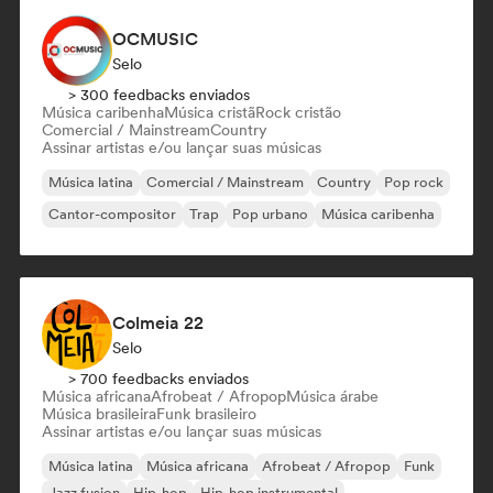
OCMUSIC
Selo
> 300 feedbacks enviados
Música caribenha
Música cristã
Rock cristão
Comercial / Mainstream
Country
Assinar artistas e/ou lançar suas músicas
Música latina
Comercial / Mainstream
Country
Pop rock
Cantor-compositor
Trap
Pop urbano
Música caribenha
Colmeia 22
Selo
> 700 feedbacks enviados
Música africana
Afrobeat / Afropop
Música árabe
Música brasileira
Funk brasileiro
Assinar artistas e/ou lançar suas músicas
Música latina
Música africana
Afrobeat / Afropop
Funk
Jazz fusion
Hip-hop
Hip-hop instrumental