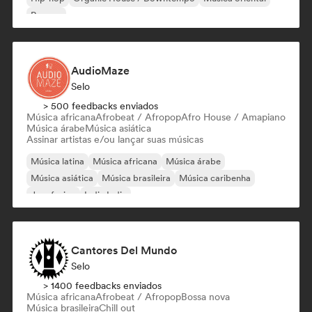
Reggae
AudioMaze
Selo
> 500 feedbacks enviados
Música africana
Afrobeat / Afropop
Afro House / Amapiano
Música árabe
Música asiática
Assinar artistas e/ou lançar suas músicas
Música latina
Música africana
Música árabe
Música asiática
Música brasileira
Música caribenha
Jazz fusion
Indie India
Cantores Del Mundo
Selo
> 1400 feedbacks enviados
Música africana
Afrobeat / Afropop
Bossa nova
Música brasileira
Chill out