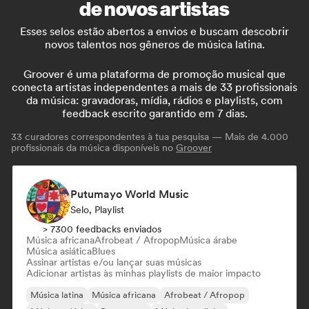
de novos artistas
Esses selos estão abertos a envios e buscam descobrir
novos talentos nos gêneros de música latina.
Groover é uma plataforma de promoção musical que
conecta artistas independentes a mais de 33 profissionais
da música: gravadoras, mídia, rádios e playlists, com
feedback escrito garantido em 7 dias.
33
curadores correspondentes à tua pesquisa — Mais de 4.000
profissionais da música disponíveis no
Groover
Putumayo World Music
Selo, Playlist
> 7300 feedbacks enviados
Música africana
Afrobeat / Afropop
Música árabe
Música asiática
Blues
Assinar artistas e/ou lançar suas músicas
Adicionar artistas às minhas playlists de maior impacto
Música latina
Música africana
Afrobeat / Afropop