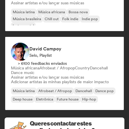
Assinar artistas e/ou lançar suas músicas
Música latina
Música africana
Bossa nova
Música brasileira
Chill out
Folk indie
Indie pop
Instrumental
David Campoy
Selo, Playlist
> 6100 feedbacks enviados
Música africana
Afrobeat / Afropop
Country
Dancehall
Dance music
Assinar artistas e/ou lançar suas músicas
Adicionar artistas às minhas playlists de maior impacto
Música latina
Afrobeat / Afropop
Dancehall
Dance pop
Deep house
Eletrônica
Future house
Hip-hop
Queres contactar estes