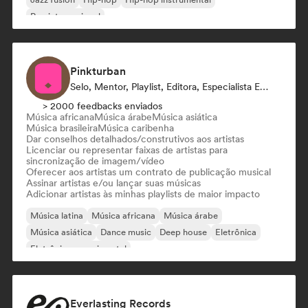
Rap internacional
Pinkturban
Selo, Mentor, Playlist, Editora, Especialista Em Sincronização
> 2000 feedbacks enviados
Música africana
Música árabe
Música asiática
Música brasileira
Música caribenha
Dar conselhos detalhados/construtivos aos artistas
Licenciar ou representar faixas de artistas para
sincronização de imagem/vídeo
Oferecer aos artistas um contrato de publicação musical
Assinar artistas e/ou lançar suas músicas
Adicionar artistas às minhas playlists de maior impacto
Música latina
Música africana
Música árabe
Música asiática
Dance music
Deep house
Eletrônica
Eletrônica experimental
Everlasting Records