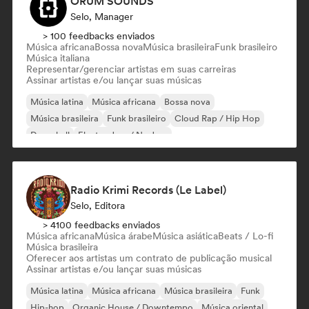
ORUM SOUNDS
Selo, Manager
> 100 feedbacks enviados
Música africana
Bossa nova
Música brasileira
Funk brasileiro
Música italiana
Representar/gerenciar artistas em suas carreiras
Assinar artistas e/ou lançar suas músicas
Música latina
Música africana
Bossa nova
Música brasileira
Funk brasileiro
Cloud Rap / Hip Hop
Dancehall
Electro Jazz / Nu Jazz
Radio Krimi Records (Le Label)
Selo, Editora
> 4100 feedbacks enviados
Música africana
Música árabe
Música asiática
Beats / Lo-fi
Música brasileira
Oferecer aos artistas um contrato de publicação musical
Assinar artistas e/ou lançar suas músicas
Música latina
Música africana
Música brasileira
Funk
Hip-hop
Organic House / Downtempo
Música oriental