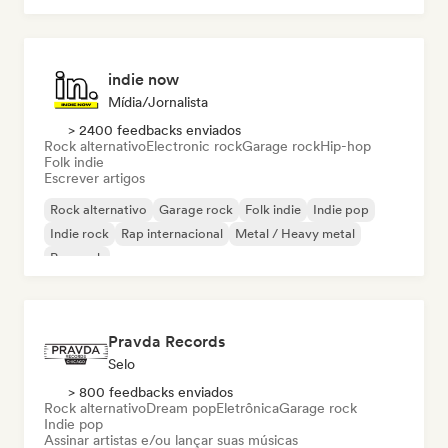
indie now
Mídia/Jornalista
> 2400 feedbacks enviados
Rock alternativo
Electronic rock
Garage rock
Hip-hop
Folk indie
Escrever artigos
Rock alternativo
Garage rock
Folk indie
Indie pop
Indie rock
Rap internacional
Metal / Heavy metal
Pop rock
Pravda Records
Selo
> 800 feedbacks enviados
Rock alternativo
Dream pop
Eletrônica
Garage rock
Indie pop
Assinar artistas e/ou lançar suas músicas