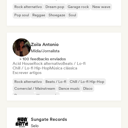
Rock alternativo
Dream pop
Garage rock
New wave
Pop soul
Reggae
Shoegaze
Soul
Zoila Antonio
Mídia/Jornalista
> 100 feedbacks enviados
Acid House
Rock alternativo
Beats / Lo-fi
Chill / Lo-fi Hip-Hop
Música clássica
Escrever artigos
Rock alternativo
Beats / Lo-fi
Chill / Lo-fi Hip-Hop
Comercial / Mainstream
Dance music
Disco
Dream pop
House music
Sungate Records
Selo