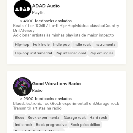
ADAD Audio
Playlist
> 4900 feedbacks enviados
Beats / Lo-fi
Chill / Lo-fi Hip-Hop
Música clássica
Country
Drill/Jersey
Adicionar artistas às minhas playlists de maior impacto
Hip-hop
Folk indie
Indie pop
Indie rock
Instrumental
Hip-hop instrumental
Rap internacional
Rap em inglês
Good Vibrations Radio
Rádio
> 2900 feedbacks enviados
Blues
Electronic rock
Rock experimental
Funk
Garage rock
Transmitir artistas na rádio
Blues
Rock experimental
Garage rock
Hard rock
Indie rock
Rock progressivo
Rock psicodélico
Rock & Roll / Rock Clássico