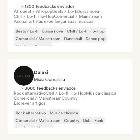
> 1300 feedbacks enviados
Afrobeat / Afropop
Beats / Lo-fi
Bossa nova
Chill / Lo-fi Hip-Hop
Comercial / Mainstream
Assinar artistas e/ou lançar suas músicas
Beats / Lo-fi
Bossa nova
Chill / Lo-fi Hip-Hop
Comercial / Mainstream
Dancehall
Dance pop
Hip-hop
Pop soul
Dulaxi
Mídia/Jornalista
> 3000 feedbacks enviados
Rock alternativo
Chill / Lo-fi Hip-Hop
Música clássica
Comercial / Mainstream
Country
Escrever artigos
Rock alternativo
Música clássica
Comercial / Mainstream
Country
Dub
Funk
Hardcore
Hip-hop