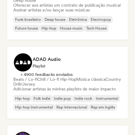
Deep house
Oferecer aos artistas um contrato de publicação musical
Assinar artistas e/ou lançar suas músicas
Funk brasileiro
Deep house
Eletrônica
Electropop
Future house
Hip-hop
House music
Tech House
ADAD Audio
Playlist
> 4900 feedbacks enviados
Beats / Lo-fi
Chill / Lo-fi Hip-Hop
Música clássica
Country
Drill/Jersey
Adicionar artistas às minhas playlists de maior impacto
Hip-hop
Folk indie
Indie pop
Indie rock
Instrumental
Hip-hop instrumental
Rap internacional
Rap em inglês