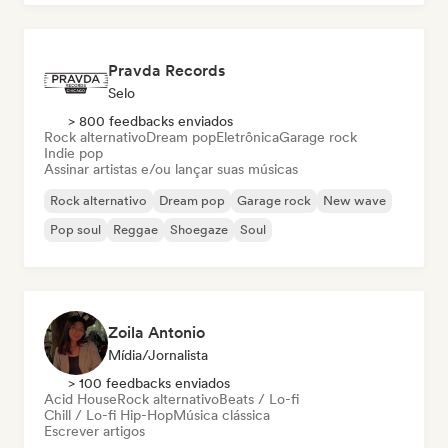
Pravda Records
Selo
> 800 feedbacks enviados
Rock alternativo
Dream pop
Eletrônica
Garage rock
Indie pop
Assinar artistas e/ou lançar suas músicas
Rock alternativo
Dream pop
Garage rock
New wave
Pop soul
Reggae
Shoegaze
Soul
Zoila Antonio
Mídia/Jornalista
> 100 feedbacks enviados
Acid House
Rock alternativo
Beats / Lo-fi
Chill / Lo-fi Hip-Hop
Música clássica
Escrever artigos