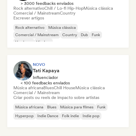
> 3000 feedbacks enviados
Rock alternativo
Chill / Lo-fi Hip-Hop
Música clássica
Comercial / Mainstream
Country
Escrever artigos
Rock alternativo
Música clássica
Comercial / Mainstream
Country
Dub
Funk
Hardcore
Hip-hop
NOVO
Tati Kapaya
Influenciador
< 100 feedbacks enviados
Música africana
Blues
Chill House
Música clássica
Comercial / Mainstream
Criar posts ou reels de impacto sobre artistas
Música africana
Blues
Música para filmes
Funk
Hyperpop
Indie Dance
Folk indie
Indie pop