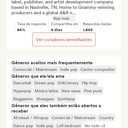
label, publisher, and artist development company 
based in Nashville, TN. Home to Grammy-winning 
producers and a global A&R n...
Veja mais
Taxa de resposta
Compartilha em
Respostas dadas
84%
4 dias
1,645
Ver curadores semelhantes
Gêneros aceitos mais frequentemente
Comercial / Mainstream
Indie pop
Cantor-compositor
Gêneros que ele/ela ama
Dancehall
Dream pop
Drill/Jersey
Hip-hop
Hyperpop
Música latina
New wave
Post punk
Reggaeton
Shoegaze
Synthpop
Gêneros que eles também estão abertos a
receber
Afrobeat / Afropop
Comercial / Mainstream
Country
Dance pop
Indie pop
Lofi bedroom
Ver tudo +3