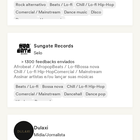
Rock alternativo
Beats / Lo-fi
Chill / Lo-fi Hip-Hop
Comercial / Mainstream
Dance music
Disco
Dream pop
House music
Sungate Records
Selo
> 1300 feedbacks enviados
Afrobeat / Afropop
Beats / Lo-fi
Bossa nova
Chill / Lo-fi Hip-Hop
Comercial / Mainstream
Assinar artistas e/ou lançar suas músicas
Beats / Lo-fi
Bossa nova
Chill / Lo-fi Hip-Hop
Comercial / Mainstream
Dancehall
Dance pop
Hip-hop
Pop soul
Dulaxi
Mídia/Jornalista