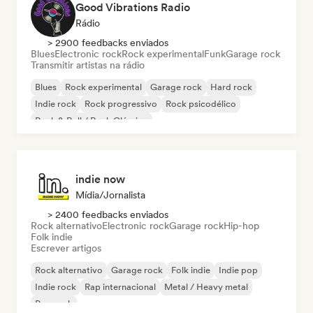
Good Vibrations Radio
Rádio
> 2900 feedbacks enviados
Blues
Electronic rock
Rock experimental
Funk
Garage rock
Transmitir artistas na rádio
Blues
Rock experimental
Garage rock
Hard rock
Indie rock
Rock progressivo
Rock psicodélico
Rock & Roll / Rock Clássico
indie now
Mídia/Jornalista
> 2400 feedbacks enviados
Rock alternativo
Electronic rock
Garage rock
Hip-hop
Folk indie
Escrever artigos
Rock alternativo
Garage rock
Folk indie
Indie pop
Indie rock
Rap internacional
Metal / Heavy metal
Pop rock