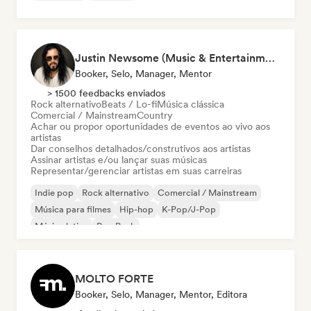
Justin Newsome (Music & Entertainment Executive | A&R, Artist Development & Partnerships | Applied AI & Systems Strategy)
Booker, Selo, Manager, Mentor
> 1500 feedbacks enviados
Rock alternativo
Beats / Lo-fi
Música clássica
Comercial / Mainstream
Country
Achar ou propor oportunidades de eventos ao vivo aos
artistas
Dar conselhos detalhados/construtivos aos artistas
Assinar artistas e/ou lançar suas músicas
Representar/gerenciar artistas em suas carreiras
Indie pop
Rock alternativo
Comercial / Mainstream
Música para filmes
Hip-hop
K-Pop/J-Pop
Música latina
Pop Punk
MOLTO FORTE
Booker, Selo, Manager, Mentor, Editora