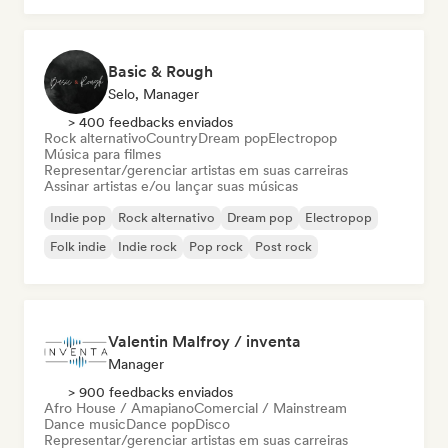
Basic & Rough
Selo, Manager
> 400 feedbacks enviados
Rock alternativo
Country
Dream pop
Electropop
Música para filmes
Representar/gerenciar artistas em suas carreiras
Assinar artistas e/ou lançar suas músicas
Indie pop
Rock alternativo
Dream pop
Electropop
Folk indie
Indie rock
Pop rock
Post rock
Valentin Malfroy / inventa
Manager
> 900 feedbacks enviados
Afro House / Amapiano
Comercial / Mainstream
Dance music
Dance pop
Disco
Representar/gerenciar artistas em suas carreiras