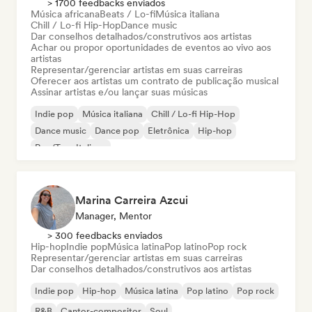
> 1700 feedbacks enviados
Música africana
Beats / Lo-fi
Música italiana
Chill / Lo-fi Hip-Hop
Dance music
Dar conselhos detalhados/construtivos aos artistas
Achar ou propor oportunidades de eventos ao vivo aos
artistas
Representar/gerenciar artistas em suas carreiras
Oferecer aos artistas um contrato de publicação musical
Assinar artistas e/ou lançar suas músicas
Indie pop
Música italiana
Chill / Lo-fi Hip-Hop
Dance music
Dance pop
Eletrônica
Hip-hop
Rap/Trap Italiano
Marina Carreira Azcui
Manager, Mentor
> 300 feedbacks enviados
Hip-hop
Indie pop
Música latina
Pop latino
Pop rock
Representar/gerenciar artistas em suas carreiras
Dar conselhos detalhados/construtivos aos artistas
Indie pop
Hip-hop
Música latina
Pop latino
Pop rock
R&B
Cantor-compositor
Soul