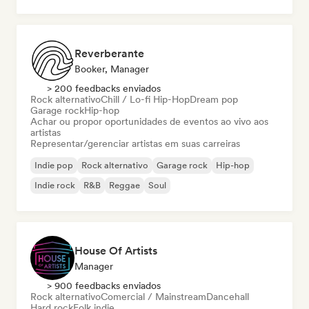
Reverberante
Booker, Manager
> 200 feedbacks enviados
Rock alternativo
Chill / Lo-fi Hip-Hop
Dream pop
Garage rock
Hip-hop
Achar ou propor oportunidades de eventos ao vivo aos
artistas
Representar/gerenciar artistas em suas carreiras
Indie pop
Rock alternativo
Garage rock
Hip-hop
Indie rock
R&B
Reggae
Soul
House Of Artists
Manager
> 900 feedbacks enviados
Rock alternativo
Comercial / Mainstream
Dancehall
Hard rock
Folk indie