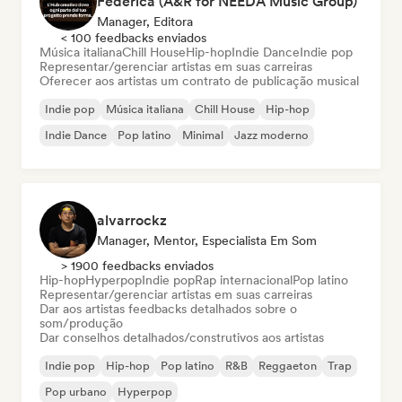
Federica (A&R for NEEDA Music Group)
Manager, Editora
< 100 feedbacks enviados
Música italiana
Chill House
Hip-hop
Indie Dance
Indie pop
Representar/gerenciar artistas em suas carreiras
Oferecer aos artistas um contrato de publicação musical
Indie pop
Música italiana
Chill House
Hip-hop
Indie Dance
Pop latino
Minimal
Jazz moderno
alvarrockz
Manager, Mentor, Especialista Em Som
> 1900 feedbacks enviados
Hip-hop
Hyperpop
Indie pop
Rap internacional
Pop latino
Representar/gerenciar artistas em suas carreiras
Dar aos artistas feedbacks detalhados sobre o
som/produção
Dar conselhos detalhados/construtivos aos artistas
Indie pop
Hip-hop
Pop latino
R&B
Reggaeton
Trap
Pop urbano
Hyperpop