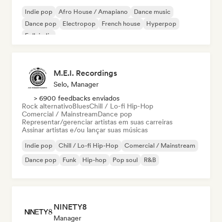
Indie pop
Afro House / Amapiano
Dance music
Dance pop
Electropop
French house
Hyperpop
Folk indie
M.E.I. Recordings
Selo, Manager
> 6900 feedbacks enviados
Rock alternativo
Blues
Chill / Lo-fi Hip-Hop
Comercial / Mainstream
Dance pop
Representar/gerenciar artistas em suas carreiras
Assinar artistas e/ou lançar suas músicas
Indie pop
Chill / Lo-fi Hip-Hop
Comercial / Mainstream
Dance pop
Funk
Hip-hop
Pop soul
R&B
NINETY8
Manager