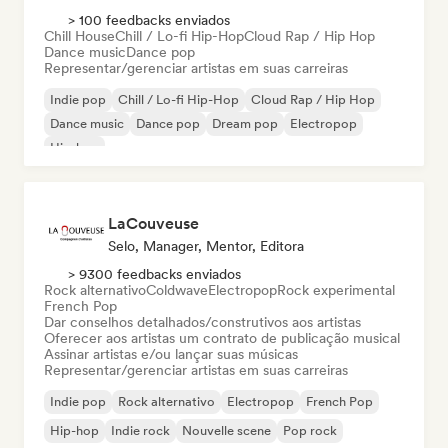
> 100 feedbacks enviados
Chill House
Chill / Lo-fi Hip-Hop
Cloud Rap / Hip Hop
Dance music
Dance pop
Representar/gerenciar artistas em suas carreiras
Indie pop
Chill / Lo-fi Hip-Hop
Cloud Rap / Hip Hop
Dance music
Dance pop
Dream pop
Electropop
Hip-hop
LaCouveuse
Selo, Manager, Mentor, Editora
> 9300 feedbacks enviados
Rock alternativo
Coldwave
Electropop
Rock experimental
French Pop
Dar conselhos detalhados/construtivos aos artistas
Oferecer aos artistas um contrato de publicação musical
Assinar artistas e/ou lançar suas músicas
Representar/gerenciar artistas em suas carreiras
Indie pop
Rock alternativo
Electropop
French Pop
Hip-hop
Indie rock
Nouvelle scene
Pop rock