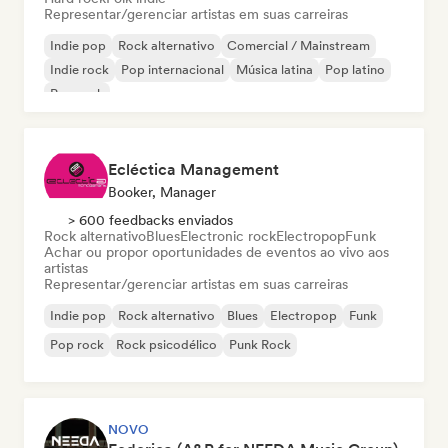
Representar/gerenciar artistas em suas carreiras
Indie pop
Rock alternativo
Comercial / Mainstream
Indie rock
Pop internacional
Música latina
Pop latino
Pop rock
Ecléctica Management
Booker, Manager
> 600 feedbacks enviados
Rock alternativo
Blues
Electronic rock
Electropop
Funk
Achar ou propor oportunidades de eventos ao vivo aos
artistas
Representar/gerenciar artistas em suas carreiras
Indie pop
Rock alternativo
Blues
Electropop
Funk
Pop rock
Rock psicodélico
Punk Rock
NOVO