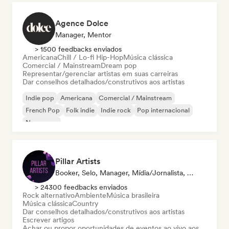
Agence Dolce
Manager, Mentor
> 1500 feedbacks enviados
Americana
Chill / Lo-fi Hip-Hop
Música clássica
Comercial / Mainstream
Dream pop
Representar/gerenciar artistas em suas carreiras
Dar conselhos detalhados/construtivos aos artistas
Indie pop
Americana
Comercial / Mainstream
French Pop
Folk indie
Indie rock
Pop internacional
New wave
Pillar Artists
Booker, Selo, Manager, Mídia/Jornalista, Mentor, Playlist
> 24300 feedbacks enviados
Rock alternativo
Ambiente
Música brasileira
Música clássica
Country
Dar conselhos detalhados/construtivos aos artistas
Escrever artigos
Achar ou propor oportunidades de eventos ao vivo aos