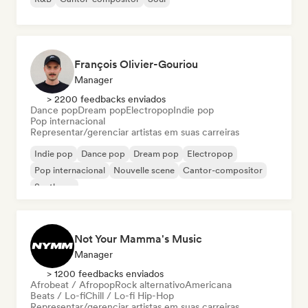
François Olivier-Gouriou
Manager
> 2200 feedbacks enviados
Dance pop
Dream pop
Electropop
Indie pop
Pop internacional
Representar/gerenciar artistas em suas carreiras
Indie pop
Dance pop
Dream pop
Electropop
Pop internacional
Nouvelle scene
Cantor-compositor
Synthpop
Not Your Mamma's Music
Manager
> 1200 feedbacks enviados
Afrobeat / Afropop
Rock alternativo
Americana
Beats / Lo-fi
Chill / Lo-fi Hip-Hop
Representar/gerenciar artistas em suas carreiras