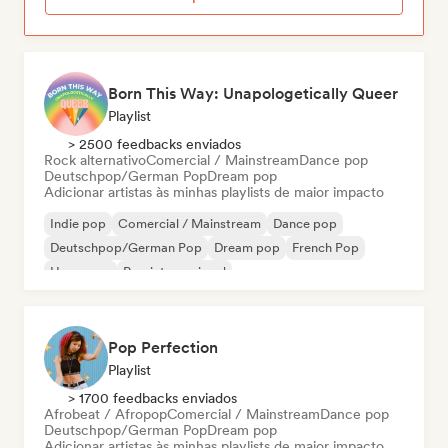
Born This Way: Unapologetically Queer
Playlist
> 2500 feedbacks enviados
Rock alternativo
Comercial / Mainstream
Dance pop
Deutschpop/German Pop
Dream pop
Adicionar artistas às minhas playlists de maior impacto
Indie pop
Comercial / Mainstream
Dance pop
Deutschpop/German Pop
Dream pop
French Pop
Hyperpop
Pop internacional
Pop Perfection
Playlist
> 1700 feedbacks enviados
Afrobeat / Afropop
Comercial / Mainstream
Dance pop
Deutschpop/German Pop
Dream pop
Adicionar artistas às minhas playlists de maior impacto