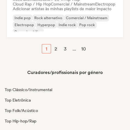
Cloud Rap / Hip Hop
Comercial / Mainstream
Electropop
Adicionar artistas às minhas playlists de maior impacto
Indie pop
Rock alternativo
Comercial / Mainstream
Electropop
Hyperpop
Indie rock
Pop rock
Pop psicodélico
1
2
3
...
10
Curadores/profissionais por género
Top Clássico/Instrumental
Top Eletrônica
Top Folk/Acústico
Top Hip-hop/Rap