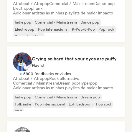
Afrobeat / Afropop
Comercial / Mainstream
Dance pop
Electropop
Funk
Adicionar artistas às minhas playlists de maior impacto
Indie pop
Comercial / Mainstream
Dance pop
Electropop
Pop internacional
K-Pop/J-Pop
Pop rock
Pop psicodélico
Crying so hard that your eyes are puffy
Playlist
> 5800 feedbacks enviados
Afrobeat / Afropop
Rock alternativo
Comercial / Mainstream
Dream pop
Hyperpop
Adicionar artistas às minhas playlists de maior impacto
Indie pop
Comercial / Mainstream
Dream pop
Folk indie
Pop internacional
Lofi bedroom
Pop soul
R&B