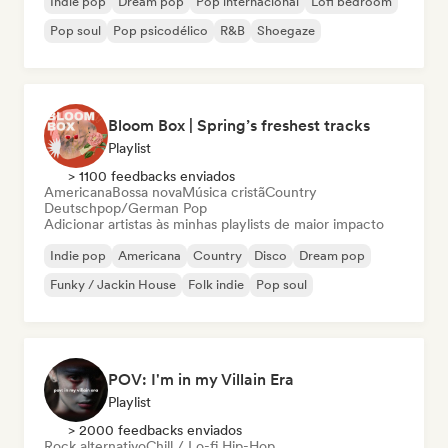
Indie pop
Dream pop
Pop internacional
Lofi bedroom
Pop soul
Pop psicodélico
R&B
Shoegaze
Bloom Box | Spring’s freshest tracks
Playlist
> 1100 feedbacks enviados
Americana
Bossa nova
Música cristã
Country
Deutschpop/German Pop
Adicionar artistas às minhas playlists de maior impacto
Indie pop
Americana
Country
Disco
Dream pop
Funky / Jackin House
Folk indie
Pop soul
POV: I'm in my Villain Era
Playlist
> 2000 feedbacks enviados
Rock alternativo
Chill / Lo-fi Hip-Hop