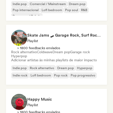
Indie pop
Comercial / Mainstream
Dream pop
Pop internacional
Lofi bedroom
Pop soul
R&B
Pop suave / Balada
Skate Jams 🛹 Garage Rock, Surf Rock & Neo-Psych
Playlist
> 1800 feedbacks enviados
Rock alternativo
Coldwave
Dream pop
Garage rock
Hyperpop
Adicionar artistas às minhas playlists de maior impacto
Indie pop
Rock alternativo
Dream pop
Hyperpop
Indie rock
Lofi bedroom
Pop rock
Pop progressivo
Happy Music
Playlist
> 1800 feedbacks enviados