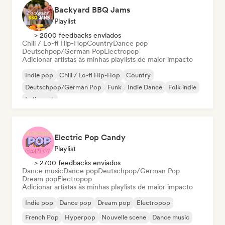
Backyard BBQ Jams
Playlist
> 2500 feedbacks enviados
Chill / Lo-fi Hip-Hop
Country
Dance pop
Deutschpop/German Pop
Electropop
Adicionar artistas às minhas playlists de maior impacto
Indie pop
Chill / Lo-fi Hip-Hop
Country
Deutschpop/German Pop
Funk
Indie Dance
Folk indie
Indie rock
Electric Pop Candy
Playlist
> 2700 feedbacks enviados
Dance music
Dance pop
Deutschpop/German Pop
Dream pop
Electropop
Adicionar artistas às minhas playlists de maior impacto
Indie pop
Dance pop
Dream pop
Electropop
French Pop
Hyperpop
Nouvelle scene
Dance music