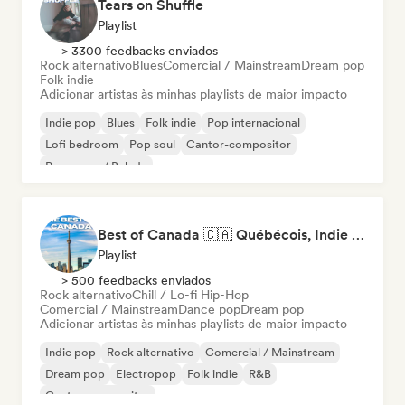
Tears on Shuffle
Playlist
> 3300 feedbacks enviados
Rock alternativo
Blues
Comercial / Mainstream
Dream pop
Folk indie
Adicionar artistas às minhas playlists de maior impacto
Indie pop
Blues
Folk indie
Pop internacional
Lofi bedroom
Pop soul
Cantor-compositor
Pop suave / Balada
Best of Canada 🇨🇦 Québécois, Indie Pop & Homegrown Anthems
Playlist
> 500 feedbacks enviados
Rock alternativo
Chill / Lo-fi Hip-Hop
Comercial / Mainstream
Dance pop
Dream pop
Adicionar artistas às minhas playlists de maior impacto
Indie pop
Rock alternativo
Comercial / Mainstream
Dream pop
Electropop
Folk indie
R&B
Cantor-compositor