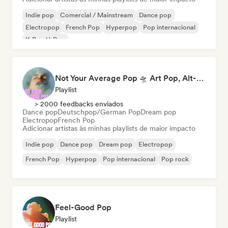
Indie pop
Comercial / Mainstream
Dance pop
Electropop
French Pop
Hyperpop
Pop internacional
K-Pop/J-Pop
Not Your Average Pop 🛸 Art Pop, Alt-Pop & Indie Pop
Playlist
> 2000 feedbacks enviados
Dance pop
Deutschpop/German Pop
Dream pop
Electropop
French Pop
Adicionar artistas às minhas playlists de maior impacto
Indie pop
Dance pop
Dream pop
Electropop
French Pop
Hyperpop
Pop internacional
Pop rock
Feel-Good Pop
Playlist