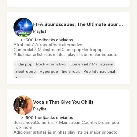
FIFA Soundscapes: The Ultimate Soundtrack ⚽️ Festival Indie, Electropop & Dance Anthems
Playlist
> 1300 feedbacks enviados
Afrobeat / Afropop
Rock alternativo
Comercial / Mainstream
Dance pop
Electropop
Adicionar artistas às minhas playlists de maior impacto
Indie pop
Rock alternativo
Comercial / Mainstream
Electropop
Hyperpop
Indie rock
Pop internacional
Pop rock
Vocals That Give You Chills
Playlist
> 1500 feedbacks enviados
Bossa nova
Comercial / Mainstream
Country
Dream pop
Folk indie
Adicionar artistas às minhas playlists de maior impacto