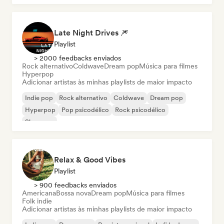
Late Night Drives 🎆
Playlist
> 2000 feedbacks enviados
Rock alternativo
Coldwave
Dream pop
Música para filmes
Hyperpop
Adicionar artistas às minhas playlists de maior impacto
Indie pop
Rock alternativo
Coldwave
Dream pop
Hyperpop
Pop psicodélico
Rock psicodélico
Shoegaze
Relax & Good Vibes
Playlist
> 900 feedbacks enviados
Americana
Bossa nova
Dream pop
Música para filmes
Folk indie
Adicionar artistas às minhas playlists de maior impacto