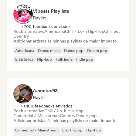
Vibesss Playlists
Playlist
> 700 feedbacks enviados
Rock alternativo
Americana
Chill / Lo-fi Hip-Hop
Chill out
Country
Adicionar artistas às minhas playlists de maior impacto
Americana
Dance music
Dance pop
Dream pop
Eletrônica
Hip-hop
Folk indie
Indie pop
A.nneke.93
Playlist
> 6100 feedbacks enviados
Rock alternativo
Chill / Lo-fi Hip-Hop
Comercial / Mainstream
Country
Dance pop
Adicionar artistas às minhas playlists de maior impacto
Comercial / Mainstream
Electropop
Hip-hop