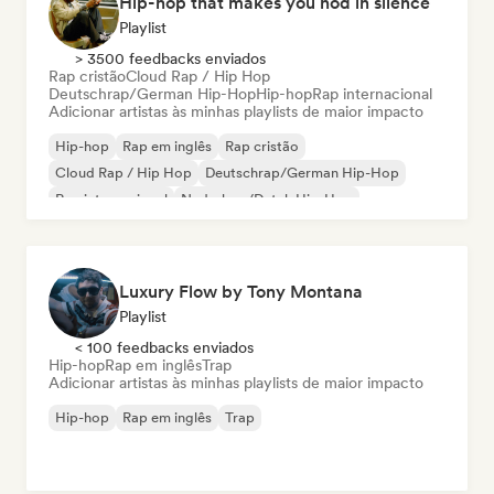
Hip-hop that makes you nod in silence
Playlist
> 3500 feedbacks enviados
Rap cristão
Cloud Rap / Hip Hop
Deutschrap/German Hip-Hop
Hip-hop
Rap internacional
Adicionar artistas às minhas playlists de maior impacto
Hip-hop
Rap em inglês
Rap cristão
Cloud Rap / Hip Hop
Deutschrap/German Hip-Hop
Rap internacional
Nederhop/Dutch Hip-Hop
Rap francês
Luxury Flow by Tony Montana
Playlist
< 100 feedbacks enviados
Hip-hop
Rap em inglês
Trap
Adicionar artistas às minhas playlists de maior impacto
Hip-hop
Rap em inglês
Trap