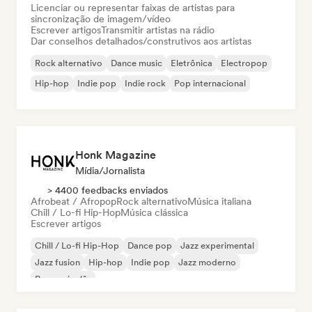
Licenciar ou representar faixas de artistas para
sincronização de imagem/vídeo
Escrever artigos
Transmitir artistas na rádio
Dar conselhos detalhados/construtivos aos artistas
Rock alternativo
Dance music
Eletrônica
Electropop
Hip-hop
Indie pop
Indie rock
Pop internacional
Honk Magazine
Mídia/Jornalista
> 4400 feedbacks enviados
Afrobeat / Afropop
Rock alternativo
Música italiana
Chill / Lo-fi Hip-Hop
Música clássica
Escrever artigos
Chill / Lo-fi Hip-Hop
Dance pop
Jazz experimental
Jazz fusion
Hip-hop
Indie pop
Jazz moderno
Rap em inglês