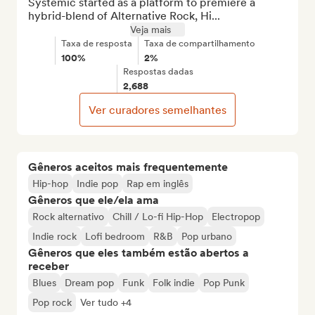
Systemic started as a platform to premiere a 
hybrid-blend of Alternative Rock, Hi...
Veja mais
Taxa de resposta
Taxa de compartilhamento
100%
2%
Respostas dadas
2,688
Ver curadores semelhantes
Gêneros aceitos mais frequentemente
Hip-hop
Indie pop
Rap em inglês
Gêneros que ele/ela ama
Rock alternativo
Chill / Lo-fi Hip-Hop
Electropop
Indie rock
Lofi bedroom
R&B
Pop urbano
Gêneros que eles também estão abertos a
receber
Blues
Dream pop
Funk
Folk indie
Pop Punk
Pop rock
Ver tudo +4