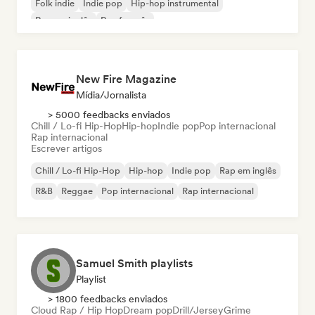
Folk indie
Indie pop
Hip-hop instrumental
Rap em inglês
Rap francês
New Fire Magazine
Mídia/Jornalista
> 5000 feedbacks enviados
Chill / Lo-fi Hip-Hop
Hip-hop
Indie pop
Pop internacional
Rap internacional
Escrever artigos
Chill / Lo-fi Hip-Hop
Hip-hop
Indie pop
Rap em inglês
R&B
Reggae
Pop internacional
Rap internacional
Samuel Smith playlists
Playlist
> 1800 feedbacks enviados
Cloud Rap / Hip Hop
Dream pop
Drill/Jersey
Grime