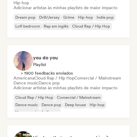
Hip-hop
Adicionar artistas às minhas playlists de maior impacto
Dream pop
Drill/Jersey
Grime
Hip-hop
Indie pop
Lofi bedroom
Rap em inglês
Cloud Rap / Hip Hop
you do you
Playlist
> 1900 feedbacks enviados
Americana
Cloud Rap / Hip Hop
Comercial / Mainstream
Dance music
Dance pop
Adicionar artistas às minhas playlists de maior impacto
Cloud Rap / Hip Hop
Comercial / Mainstream
Dance music
Dance pop
Deep house
Hip-hop
House music
Indie pop