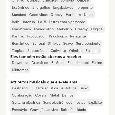
Criativo
Curioso
Dançável
Sombrio
Offbeat
Excêntrico
Energético
Engajado/com propósito
Standard
Good vibes
Groovy
Hardcore
Único
Indie
Intenso
Lo-fi
Letras com significado
Mainstream
Melancólico
Melódico
Dreamy
Original
Positivo
Provocador
Psicológico
Relaxante
Romântico
Sensual
Simples
Suave
Surpreendente
Tropical
Subterrâneo
Cativante
Otimista
Estranho
Eles também estão abertos a receber
Downbeat
Dramático
Eclético
Experimental
Fusion
Midtempo
Atributos musicais que ele/ela ama
Desligado
Guitarra acústica
Autotune
Baixo
Colaboração
Covers
Metal
Demos
Guitarra eléctrica
Sons electrônicos
Testes
Explícito
Freestyle
Gravação ao vivo
Baixa fidelidade