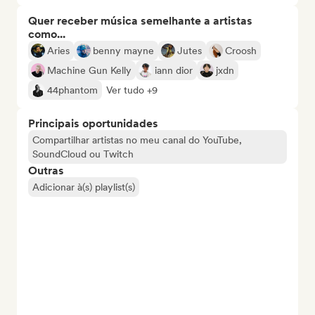
Quer receber música semelhante a artistas
como...
Aries
benny mayne
Jutes
Croosh
Machine Gun Kelly
iann dior
jxdn
44phantom
Ver tudo +9
Principais oportunidades
Compartilhar artistas no meu canal do YouTube,
SoundCloud ou Twitch
Outras
Adicionar à(s) playlist(s)