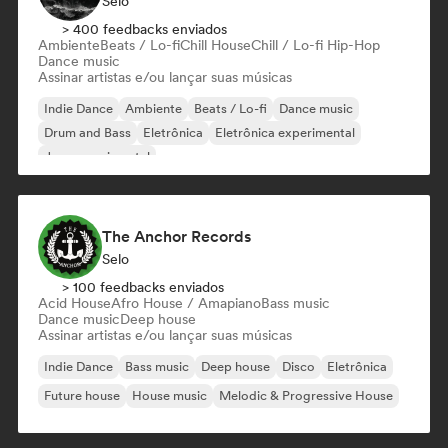
Selo
> 400 feedbacks enviados
Ambiente
Beats / Lo-fi
Chill House
Chill / Lo-fi Hip-Hop
Dance music
Assinar artistas e/ou lançar suas músicas
Indie Dance
Ambiente
Beats / Lo-fi
Dance music
Drum and Bass
Eletrônica
Eletrônica experimental
Jazz experimental
The Anchor Records
Selo
> 100 feedbacks enviados
Acid House
Afro House / Amapiano
Bass music
Dance music
Deep house
Assinar artistas e/ou lançar suas músicas
Indie Dance
Bass music
Deep house
Disco
Eletrônica
Future house
House music
Melodic & Progressive House