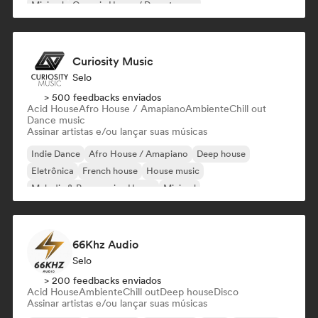
Minimal
Organic House / Downtempo
Curiosity Music
Selo
> 500 feedbacks enviados
Acid House
Afro House / Amapiano
Ambiente
Chill out
Dance music
Assinar artistas e/ou lançar suas músicas
Indie Dance
Afro House / Amapiano
Deep house
Eletrônica
French house
House music
Melodic & Progressive House
Minimal
66Khz Audio
Selo
> 200 feedbacks enviados
Acid House
Ambiente
Chill out
Deep house
Disco
Assinar artistas e/ou lançar suas músicas