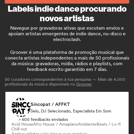
Labels indie dance procurando
novos artistas
Navegue por gravadoras ativas que escutam envios e
apoiam artistas emergentes de indie dance, nu-disco e
electroclash.
Groover é uma plataforma de promoção musical que
conecta artistas independentes a mais de 50 profissionais
da música: gravadoras, mídia, rádios e playlists, com
feedback escrito garantido em 7 dias.
50
curadores correspondentes à tua pesquisa — Mais de 4.000
profissionais da música disponíveis no
Groover
Sincopat / AFFKT
Selo, DJ Selecionado, Especialista Em Som
> 600 feedbacks enviados
Acid House
Afro House / Amapiano
Ambiente
Beats / Lo-fi
Chill out
Assinar artistas e/ou lançar suas músicas