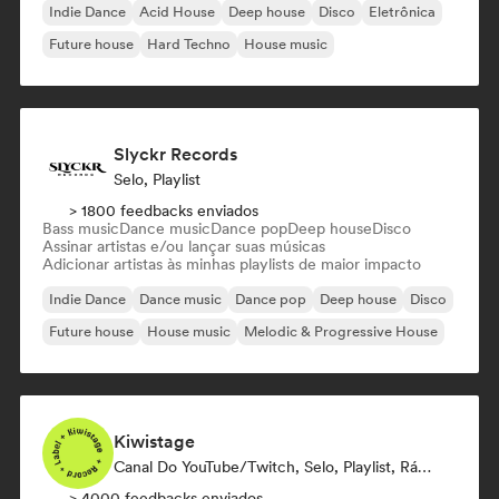
Indie Dance
Acid House
Deep house
Disco
Eletrônica
Future house
Hard Techno
House music
Slyckr Records
Selo, Playlist
> 1800 feedbacks enviados
Bass music
Dance music
Dance pop
Deep house
Disco
Assinar artistas e/ou lançar suas músicas
Adicionar artistas às minhas playlists de maior impacto
Indie Dance
Dance music
Dance pop
Deep house
Disco
Future house
House music
Melodic & Progressive House
Kiwistage
Canal Do YouTube/Twitch, Selo, Playlist, Rádio
> 4000 feedbacks enviados