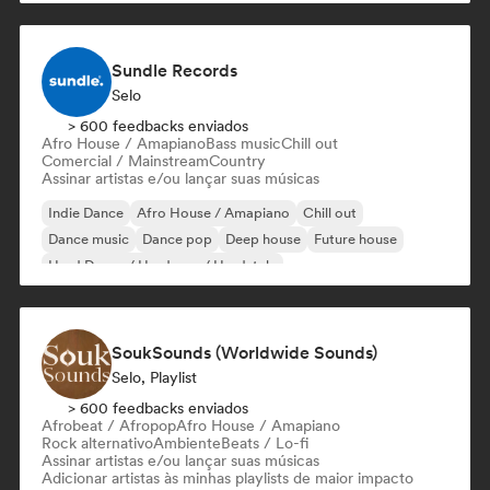
Sundle Records
Selo
> 600 feedbacks enviados
Afro House / Amapiano
Bass music
Chill out
Comercial / Mainstream
Country
Assinar artistas e/ou lançar suas músicas
Indie Dance
Afro House / Amapiano
Chill out
Dance music
Dance pop
Deep house
Future house
Hard Dance / Hardcore / Hardstyle
SoukSounds (Worldwide Sounds)
Selo, Playlist
> 600 feedbacks enviados
Afrobeat / Afropop
Afro House / Amapiano
Rock alternativo
Ambiente
Beats / Lo-fi
Assinar artistas e/ou lançar suas músicas
Adicionar artistas às minhas playlists de maior impacto