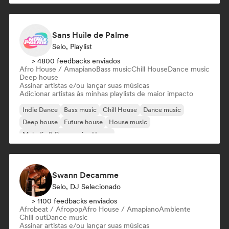
Sans Huile de Palme
Selo, Playlist
> 4800 feedbacks enviados
Afro House / Amapiano
Bass music
Chill House
Dance music
Deep house
Assinar artistas e/ou lançar suas músicas
Adicionar artistas às minhas playlists de maior impacto
Indie Dance
Bass music
Chill House
Dance music
Deep house
Future house
House music
Melodic & Progressive House
Swann Decamme
Selo, DJ Selecionado
> 1100 feedbacks enviados
Afrobeat / Afropop
Afro House / Amapiano
Ambiente
Chill out
Dance music
Assinar artistas e/ou lançar suas músicas