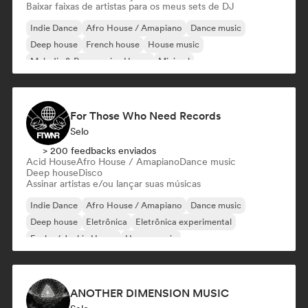
Baixar faixas de artistas para os meus sets de DJ
Indie Dance
Afro House / Amapiano
Dance music
Deep house
French house
House music
Melodic & Progressive House
Minimal
For Those Who Need Records
Selo
> 200 feedbacks enviados
Acid House
Afro House / Amapiano
Dance music
Deep house
Disco
Assinar artistas e/ou lançar suas músicas
Indie Dance
Afro House / Amapiano
Dance music
Deep house
Eletrônica
Eletrônica experimental
Funky / Jackin House
House music
ANOTHER DIMENSION MUSIC