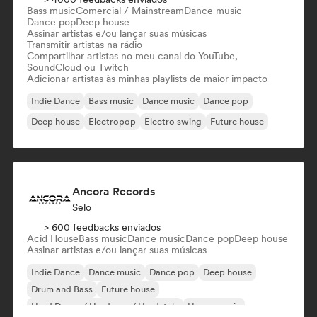
Bass music
Comercial / Mainstream
Dance music
Dance pop
Deep house
Assinar artistas e/ou lançar suas músicas
Transmitir artistas na rádio
Compartilhar artistas no meu canal do YouTube,
SoundCloud ou Twitch
Adicionar artistas às minhas playlists de maior impacto
Indie Dance
Bass music
Dance music
Dance pop
Deep house
Electropop
Electro swing
Future house
Ancora Records
Selo
> 600 feedbacks enviados
Acid House
Bass music
Dance music
Dance pop
Deep house
Assinar artistas e/ou lançar suas músicas
Indie Dance
Dance music
Dance pop
Deep house
Drum and Bass
Future house
Hard Dance / Hardcore / Hardstyle
House music