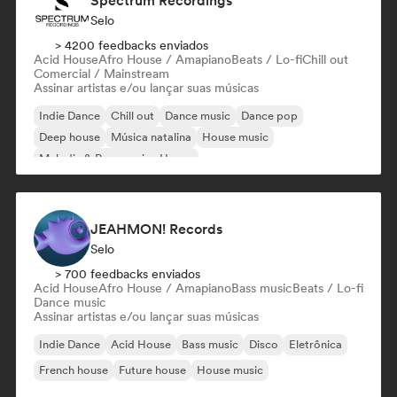
Spectrum Recordings
Selo
> 4200 feedbacks enviados
Acid House
Afro House / Amapiano
Beats / Lo-fi
Chill out
Comercial / Mainstream
Assinar artistas e/ou lançar suas músicas
Indie Dance
Chill out
Dance music
Dance pop
Deep house
Música natalina
House music
Melodic & Progressive House
JEAHMON! Records
Selo
> 700 feedbacks enviados
Acid House
Afro House / Amapiano
Bass music
Beats / Lo-fi
Dance music
Assinar artistas e/ou lançar suas músicas
Indie Dance
Acid House
Bass music
Disco
Eletrônica
French house
Future house
House music