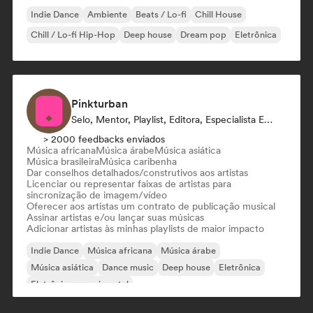
Indie Dance
Ambiente
Beats / Lo-fi
Chill House
Chill / Lo-fi Hip-Hop
Deep house
Dream pop
Eletrônica
Pinkturban
Selo, Mentor, Playlist, Editora, Especialista Em Sincronização
> 2000 feedbacks enviados
Música africana
Música árabe
Música asiática
Música brasileira
Música caribenha
Dar conselhos detalhados/construtivos aos artistas
Licenciar ou representar faixas de artistas para
sincronização de imagem/vídeo
Oferecer aos artistas um contrato de publicação musical
Assinar artistas e/ou lançar suas músicas
Adicionar artistas às minhas playlists de maior impacto
Indie Dance
Música africana
Música árabe
Música asiática
Dance music
Deep house
Eletrônica
Eletrônica experimental