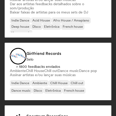
Dar aos artistas feedbacks detalhados sobre o
som/produção
Baixar faixas de artistas para os meus sets de DJ
Indie Dance
Acid House
Afro House / Amapiano
Deep house
Disco
Eletrônica
French house
House music
Girlfriend Records
Selo
> 1800 feedbacks enviados
Ambiente
Chill House
Chill out
Dance music
Dance pop
Assinar artistas e/ou lançar suas músicas
Indie Dance
Ambiente
Chill House
Chill out
Dance music
Disco
Eletrônica
French house