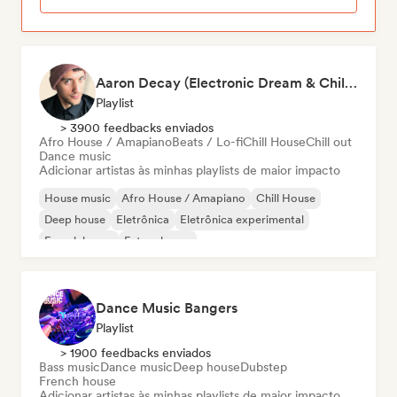
Aaron Decay (Electronic Dream & Chill Electronic Dream playlists)
Playlist
> 3900 feedbacks enviados
Afro House / Amapiano
Beats / Lo-fi
Chill House
Chill out
Dance music
Adicionar artistas às minhas playlists de maior impacto
House music
Afro House / Amapiano
Chill House
Deep house
Eletrônica
Eletrônica experimental
French house
Future house
Dance Music Bangers
Playlist
> 1900 feedbacks enviados
Bass music
Dance music
Deep house
Dubstep
French house
Adicionar artistas às minhas playlists de maior impacto