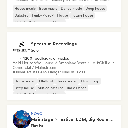
House music
Bass music
Dance music
Deep house
Dubstep
Funky / Jackin House
Future house
Melodic & Progressive House
Spectrum Recordings
Selo
> 4200 feedbacks enviados
Acid House
Afro House / Amapiano
Beats / Lo-fi
Chill out
Comercial / Mainstream
Assinar artistas e/ou lançar suas músicas
House music
Chill out
Dance music
Dance pop
Deep house
Música natalina
Indie Dance
Melodic & Progressive House
NOVO
Mainstage ⚡ Festival EDM, Big Room & House Anthems
Playlist