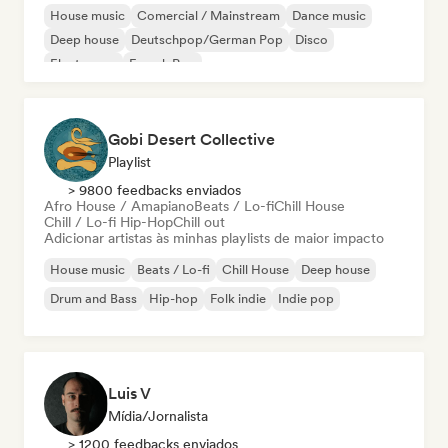
House music
Comercial / Mainstream
Dance music
Deep house
Deutschpop/German Pop
Disco
Electropop
French Pop
Gobi Desert Collective
Playlist
> 9800 feedbacks enviados
Afro House / Amapiano
Beats / Lo-fi
Chill House
Chill / Lo-fi Hip-Hop
Chill out
Adicionar artistas às minhas playlists de maior impacto
House music
Beats / Lo-fi
Chill House
Deep house
Drum and Bass
Hip-hop
Folk indie
Indie pop
Luis V
Mídia/Jornalista
> 1200 feedbacks enviados