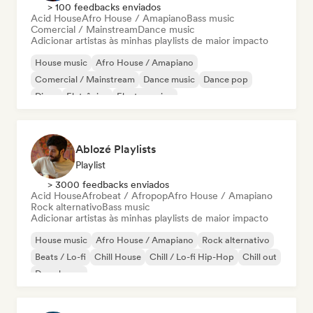
> 100 feedbacks enviados
Acid House
Afro House / Amapiano
Bass music
Comercial / Mainstream
Dance music
Adicionar artistas às minhas playlists de maior impacto
House music
Afro House / Amapiano
Comercial / Mainstream
Dance music
Dance pop
Disco
Eletrônica
Electro swing
Ablozé Playlists
Playlist
> 3000 feedbacks enviados
Acid House
Afrobeat / Afropop
Afro House / Amapiano
Rock alternativo
Bass music
Adicionar artistas às minhas playlists de maior impacto
House music
Afro House / Amapiano
Rock alternativo
Beats / Lo-fi
Chill House
Chill / Lo-fi Hip-Hop
Chill out
Deep house