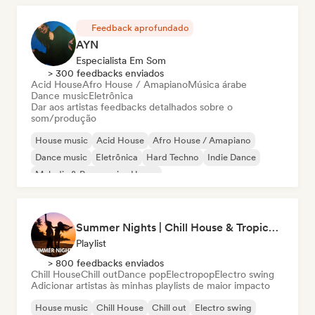
Feedback aprofundado
AYN
Especialista Em Som
> 300 feedbacks enviados
Acid House
Afro House / Amapiano
Música árabe
Dance music
Eletrônica
Dar aos artistas feedbacks detalhados sobre o
som/produção
House music
Acid House
Afro House / Amapiano
Dance music
Eletrônica
Hard Techno
Indie Dance
Melodic & Progressive House
Summer Nights | Chill House & Tropical Beats
Playlist
> 800 feedbacks enviados
Chill House
Chill out
Dance pop
Electropop
Electro swing
Adicionar artistas às minhas playlists de maior impacto
House music
Chill House
Chill out
Electro swing