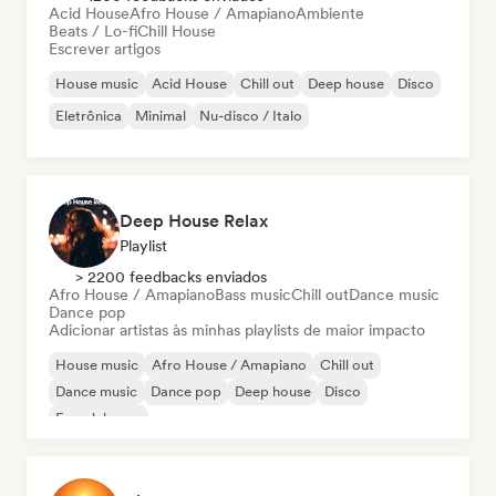
Acid House
Afro House / Amapiano
Ambiente
Beats / Lo-fi
Chill House
Escrever artigos
House music
Acid House
Chill out
Deep house
Disco
Eletrônica
Minimal
Nu-disco / Italo
Deep House Relax
Playlist
> 2200 feedbacks enviados
Afro House / Amapiano
Bass music
Chill out
Dance music
Dance pop
Adicionar artistas às minhas playlists de maior impacto
House music
Afro House / Amapiano
Chill out
Dance music
Dance pop
Deep house
Disco
French house