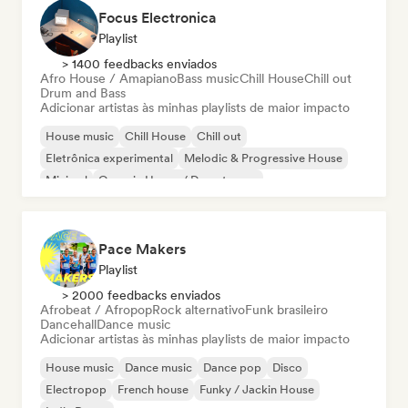
Focus Electronica
Playlist
> 1400 feedbacks enviados
Afro House / Amapiano
Bass music
Chill House
Chill out
Drum and Bass
Adicionar artistas às minhas playlists de maior impacto
House music
Chill House
Chill out
Eletrônica experimental
Melodic & Progressive House
Minimal
Organic House / Downtempo
Afro House / Amapiano
Pace Makers
Playlist
> 2000 feedbacks enviados
Afrobeat / Afropop
Rock alternativo
Funk brasileiro
Dancehall
Dance music
Adicionar artistas às minhas playlists de maior impacto
House music
Dance music
Dance pop
Disco
Electropop
French house
Funky / Jackin House