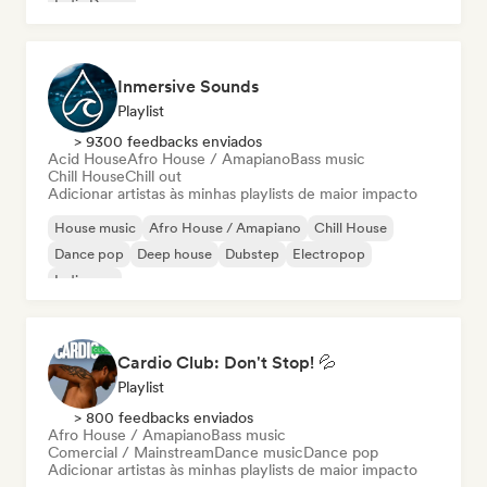
Indie Dance
Inmersive Sounds
Playlist
> 9300 feedbacks enviados
Acid House
Afro House / Amapiano
Bass music
Chill House
Chill out
Adicionar artistas às minhas playlists de maior impacto
House music
Afro House / Amapiano
Chill House
Dance pop
Deep house
Dubstep
Electropop
Indie pop
Cardio Club: Don't Stop! 💦
Playlist
> 800 feedbacks enviados
Afro House / Amapiano
Bass music
Comercial / Mainstream
Dance music
Dance pop
Adicionar artistas às minhas playlists de maior impacto