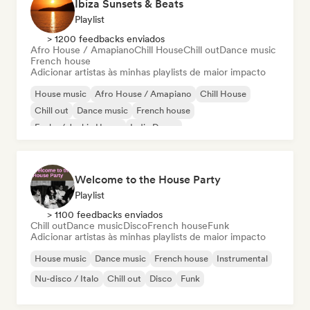
Ibiza Sunsets & Beats
Playlist
> 1200 feedbacks enviados
Afro House / Amapiano
Chill House
Chill out
Dance music
French house
Adicionar artistas às minhas playlists de maior impacto
House music
Afro House / Amapiano
Chill House
Chill out
Dance music
French house
Funky / Jackin House
Indie Dance
Welcome to the House Party
Playlist
> 1100 feedbacks enviados
Chill out
Dance music
Disco
French house
Funk
Adicionar artistas às minhas playlists de maior impacto
House music
Dance music
French house
Instrumental
Nu-disco / Italo
Chill out
Disco
Funk