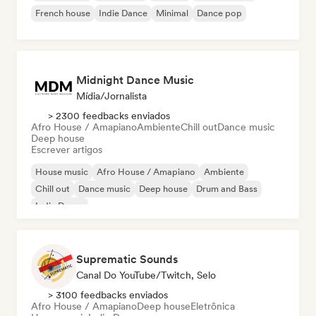
French house
Indie Dance
Minimal
Dance pop
Midnight Dance Music
Mídia/Jornalista
> 2300 feedbacks enviados
Afro House / Amapiano
Ambiente
Chill out
Dance music
Deep house
Escrever artigos
House music
Afro House / Amapiano
Ambiente
Chill out
Dance music
Deep house
Drum and Bass
Indie Dance
Suprematic Sounds
Canal Do YouTube/Twitch, Selo
> 3100 feedbacks enviados
Afro House / Amapiano
Deep house
Eletrônica