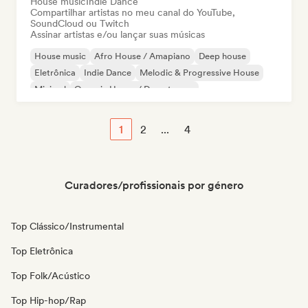
House music
Indie Dance
Compartilhar artistas no meu canal do YouTube,
SoundCloud ou Twitch
Assinar artistas e/ou lançar suas músicas
House music
Afro House / Amapiano
Deep house
Eletrônica
Indie Dance
Melodic & Progressive House
Minimal
Organic House / Downtempo
1
2
...
4
Curadores/profissionais por género
Top Clássico/Instrumental
Top Eletrônica
Top Folk/Acústico
Top Hip-hop/Rap