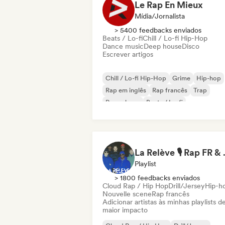
Le Rap En Mieux
Mídia/Jornalista
> 5400 feedbacks enviados
Beats / Lo-fi
Chill / Lo-fi Hip-Hop
Dance music
Deep house
Disco
Escrever artigos
Chill / Lo-fi Hip-Hop
Grime
Hip-hop
Rap em inglês
Rap francês
Trap
Pop urbano
Beats / Lo-fi
La Relève 
Playlist
> 1800 feedbacks enviados
Cloud Rap / Hip Hop
Drill/Jersey
Hip-h
Nouvelle scene
Rap francês
Adicionar artistas às minhas playlists d
maior impacto