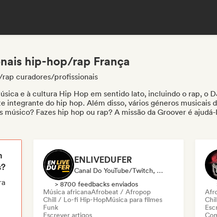
onais hip-hop/rap França
/rap curadores/profissionais
ica e à cultura Hip Hop em sentido lato, incluindo o rap, o DJ,
e integrante do hip hop. Além disso, vários géneros musicais d
 És músico? Fazes hip hop ou rap? A missão da Groover é ajudá
 musical, como
ENLIVEDUFER
, para que, se gostarem da sua mú
 de comunicação social e profissionais presentes na Groover, 
 playlists, meios de comunicação social, estações de rádio e pr
dos os que estão nesta página são especializados em hip hop e 
m
ENLIVEDUFER
s?
Canal Do YouTube/Twitch, Mídia/Jornalista, Influenciador
ra
> 8700 feedbacks enviados
Música africana
Afrobeat / Afropop
Afr
Chill / Lo-fi Hip-Hop
Música para filmes
Chil
Funk
Escr
Escrever artigos
Com