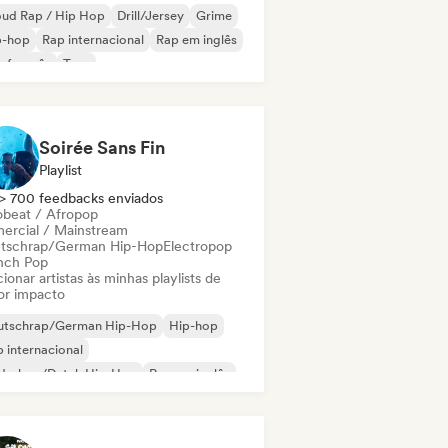
oud Rap / Hip Hop
Drill/Jersey
Grime
p-hop
Rap internacional
Rap em inglês
 francês
Trap
Soirée Sans Fin
Playlist
> 700 feedbacks enviados
obeat / Afropop
ercial / Mainstream
tschrap/German Hip-Hop
Electropop
nch Pop
ionar artistas às minhas playlists de
or impacto
utschrap/German Hip-Hop
Hip-hop
 internacional
derhop/Dutch Hip-Hop
Rap em inglês
 francês
Rap/Trap Italiano
robeat / Afropop