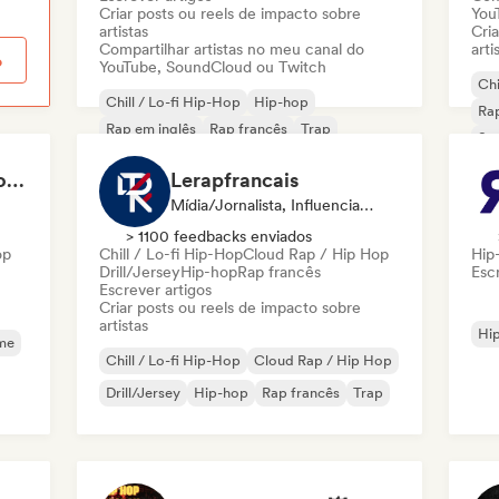
Criar posts ou reels de impacto sobre
You
artistas
Cri
Compartilhar artistas no meu canal do
arti
o
YouTube, SoundCloud ou Twitch
Chi
Chill / Lo-fi Hip-Hop
Hip-hop
Rap
Rap em inglês
Rap francês
Trap
So
Música africana
Funk
R&B
Sandra Gomes - Le Code Review & 1993initiales
Lerapfrancais
Mídia/Jornalista, Influenciador
> 1100 feedbacks enviados
op
Chill / Lo-fi Hip-Hop
Cloud Rap / Hip Hop
Hip
Drill/Jersey
Hip-hop
Rap francês
Escr
Escrever artigos
Criar posts ou reels de impacto sobre
artistas
Hi
me
Chill / Lo-fi Hip-Hop
Cloud Rap / Hip Hop
Drill/Jersey
Hip-hop
Rap francês
Trap