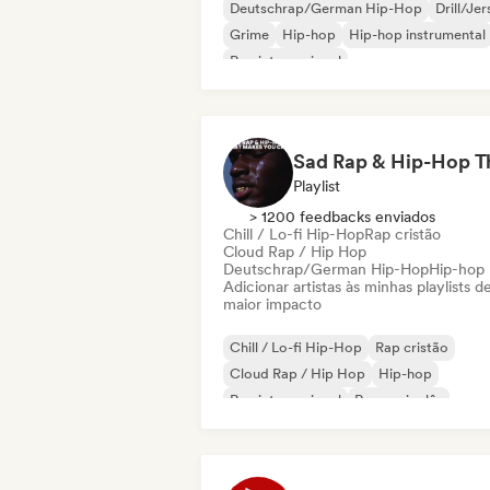
Deutschrap/German Hip-Hop
Drill/Je
Grime
Hip-hop
Hip-hop instrumental
Rap internacional
Nederhop/Dutch Hip-Hop
Rap em ingl
Playlist
> 1200 feedbacks enviados
Chill / Lo-fi Hip-Hop
Rap cristão
Cloud Rap / Hip Hop
Deutschrap/German Hip-Hop
Hip-hop
Adicionar artistas às minhas playlists d
maior impacto
Chill / Lo-fi Hip-Hop
Rap cristão
Cloud Rap / Hip Hop
Hip-hop
Rap internacional
Rap em inglês
Rap francês
Deutschrap/German Hip-Hop