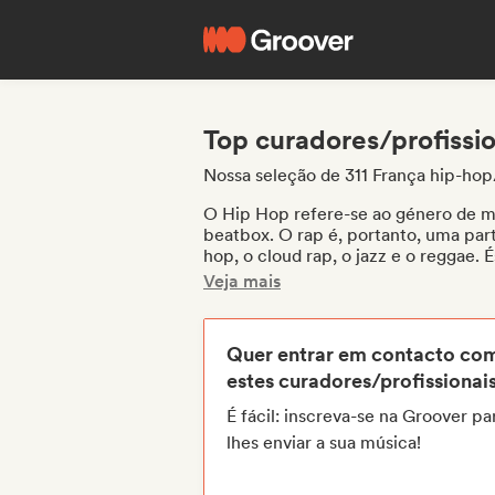
Top curadores/profissi
Nossa seleção de 311 França hip-hop
O Hip Hop refere-se ao género de mús
beatbox. O rap é, portanto, uma part
hop, o cloud rap, o jazz e o reggae.
melhores profissionais da indústria
Veja mais
visibilidade. Entre os muitos meios
editoras independentes, curadores de
como
LE CHRONIQUEUR SALE
. To
Quer entrar em contacto co
talentos.
estes curadores/profissionai
É fácil: inscreva-se na Groover pa
lhes enviar a sua música!