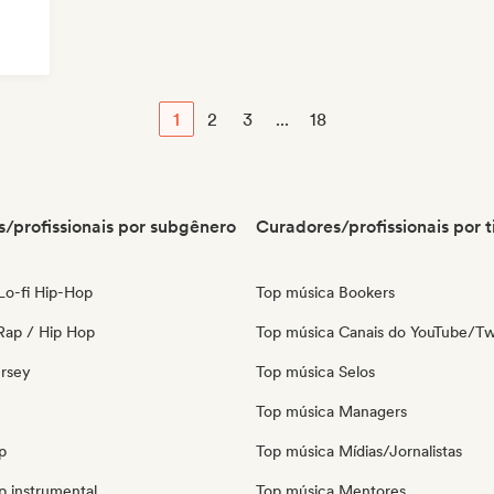
1
2
3
...
18
/profissionais por subgênero
Curadores/profissionais por t
 Lo-fi Hip-Hop
Top música Bookers
Rap / Hip Hop
Top música Canais do YouTube/Tw
ersey
Top música Selos
Top música Managers
p
Top música Mídias/Jornalistas
p instrumental
Top música Mentores