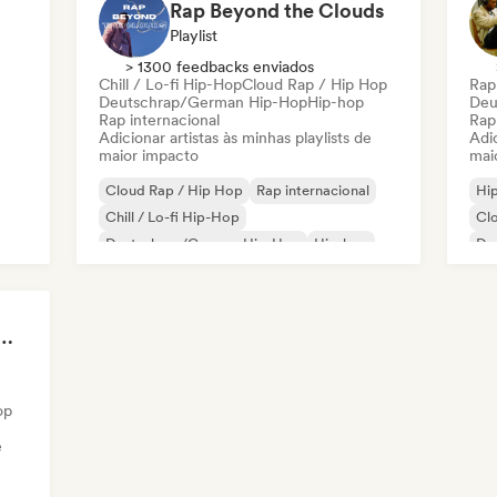
Rap Beyond the Clouds
Playlist
> 1300 feedbacks enviados
Chill / Lo-fi Hip-Hop
Cloud Rap / Hip Hop
Rap
Deutschrap/German Hip-Hop
Hip-hop
Deu
Rap internacional
Rap
Adicionar artistas às minhas playlists de
Adic
maior impacto
mai
Cloud Rap / Hip Hop
Rap internacional
Hi
Chill / Lo-fi Hip-Hop
Cl
Deutschrap/German Hip-Hop
Hip-hop
De
Nederhop/Dutch Hip-Hop
Rap em inglês
Rap
Rap francês
Ne
️ Rap FR & Nouvelle Scène Hip-Hop
op
e