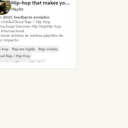
Hip-hop that makes you nod in silence
Playlist
> 3500 feedbacks enviados
 cristão
Cloud Rap / Hip Hop
tschrap/German Hip-Hop
Hip-hop
 internacional
ionar artistas às minhas playlists de
or impacto
p-hop
Rap em inglês
Rap cristão
oud Rap / Hip Hop
utschrap/German Hip-Hop
 internacional
derhop/Dutch Hip-Hop
Rap francês