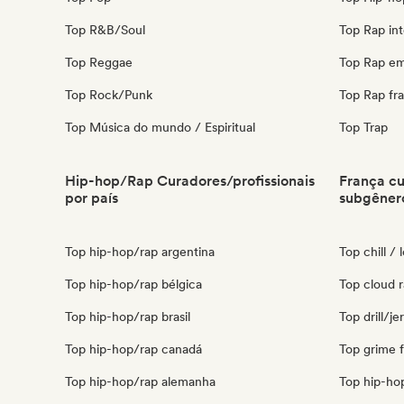
Top R&B/Soul
Top Rap int
Top Reggae
Top Rap em
Top Rock/Punk
Top Rap fr
Top Música do mundo / Espiritual
Top Trap
Hip-hop/Rap Curadores/profissionais
França cu
por país
subgêner
Top hip-hop/rap argentina
Top chill / 
Top hip-hop/rap bélgica
Top cloud r
Top hip-hop/rap brasil
Top drill/je
Top hip-hop/rap canadá
Top grime 
Top hip-hop/rap alemanha
Top hip-ho