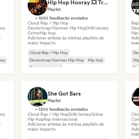
Hip Hop Hooray 💥 Trap, Hype & Party Rap Bangers
Playlist
> 1500 feedbacks enviados
Cloud Rap / Hip Hop
Rap
sey
Deutschrap/German Hip-Hop
Drill/Jersey
Deu
Grime
Hip-hop
Hip
e
Adicionar artistas às minhas playlists de
Adic
maior impacto
mai
Cloud Rap / Hip Hop
De
rsey
Deutschrap/German Hip-Hop
Hip-hop
Hi
Rap internacional
Ne
ês
Nederhop/Dutch Hip-Hop
Rap em inglês
Rap
Rap francês
Rap/Trap Italiano
She Got Bars
Playlist
> 1300 feedbacks enviados
sey
Cloud Rap / Hip Hop
Drill/Jersey
Grime
Clo
Hip-hop
Rap internacional
Com
e
Adicionar artistas às minhas playlists de
Hip
maior impacto
Adic
mai