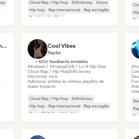
rsey
Cloud Rap / Hip Hop
Drill/Jersey
Grime
Cl
Hip-hop
Rap internacional
Rap em inglês
Hi
Rap francês
Trap
Rap
ês
Sad Rap & Hip-Hop That Makes You Cry
Cool Vibes
Playlist
> 1200 feedbacks enviados
Afrobeat / Afropop
Chill / Lo-fi Hip-Hop
Afr
Cloud Rap / Hip Hop
Drill/Jersey
Com
Electronic rock
Deu
e
Adicionar artistas às minhas playlists de
Fre
maior impacto
Adic
mai
Cloud Rap / Hip Hop
Drill/Jersey
De
Hip-hop
Rap internacional
Rap em inglês
Rap
Trap
Chill / Lo-fi Hip-Hop
Ne
Hip-hop instrumental
Rap
Af