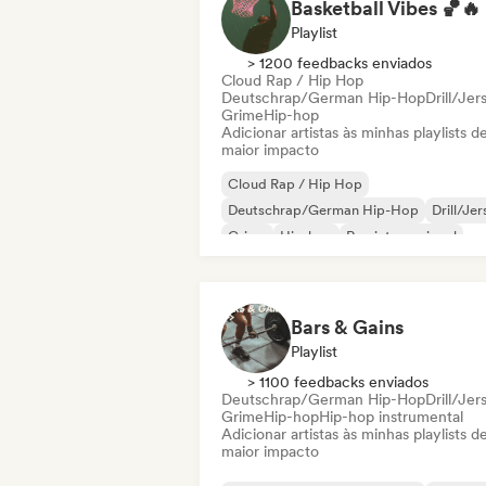
Basketball Vibes 🏀🔥
Playlist
> 1200 feedbacks enviados
Cloud Rap / Hip Hop
Deutschrap/German Hip-Hop
Drill/Jer
Grime
Hip-hop
Adicionar artistas às minhas playlists d
maior impacto
Cloud Rap / Hip Hop
Deutschrap/German Hip-Hop
Drill/Je
Grime
Hip-hop
Rap internacional
Nederhop/Dutch Hip-Hop
Rap em ingl
Bars & Gains
Playlist
> 1100 feedbacks enviados
Deutschrap/German Hip-Hop
Drill/Jer
Grime
Hip-hop
Hip-hop instrumental
Adicionar artistas às minhas playlists d
maior impacto