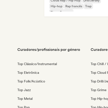
Cloud Rap / Hip Hop
Drill/Jersey
Hip-hop
Rap francês
Trap
Nouvelle scene
Curadores/profissionais por género
Curadores
Top Clássico/Instrumental
Top Chill /
Top Eletrônica
Top Cloud 
Top Folk/Acústico
Top Drill/J
Top Jazz
Top Grime
Top Metal
Top Hip-ho
Top Pop
Top Hip-ho