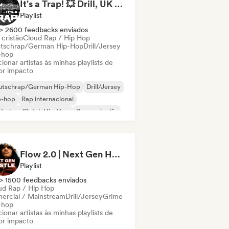
It's a Trap! 💥 Drill, UK Drill & Hard-Hitting Trap
Playlist
> 2600 feedbacks enviados
 cristão
Cloud Rap / Hip Hop
tschrap/German Hip-Hop
Drill/Jersey
-hop
ionar artistas às minhas playlists de
or impacto
utschrap/German Hip-Hop
Drill/Jersey
p-hop
Rap internacional
derhop/Dutch Hip-Hop
Rap em inglês
 francês
Rap/Trap Italiano
Flow 2.0 | Next Gen Hustle
Playlist
> 1500 feedbacks enviados
ud Rap / Hip Hop
ercial / Mainstream
Drill/Jersey
Grime
-hop
ionar artistas às minhas playlists de
or impacto