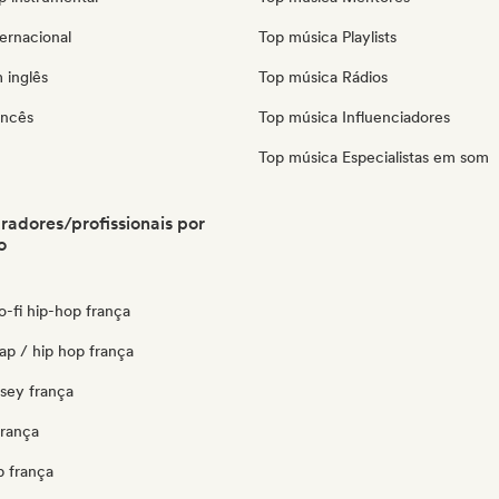
ernacional
Top música Playlists
 inglês
Top música Rádios
ancês
Top música Influenciadores
Top música Especialistas em som
radores/profissionais por
o
lo-fi hip-hop frança
ap / hip hop frança
rsey frança
frança
p frança