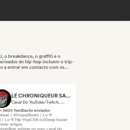
 o breakdance, o graffiti e o
erivados do hip-hop incluem o trip-
-lo a entrar em contacto com os
sica, o possam ajudar a ganhar
poderá entrar em contacto com
ofissionais da indústria musical,
rap e estão à procura de novos
LE CHRONIQUEUR SALE
Canal Do YouTube/Twitch, Mídia/Jornalista, Influenciador
> 6600 feedbacks enviados
obeat / Afropop
Beats / Lo-fi
l / Lo-fi Hip-Hop
Chill out
Deep house
ever artigos
partilhar artistas no meu canal do