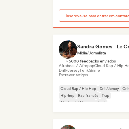
Inscreva-se para entrar em contat
Mídia/Jornalista
> 5000 feedbacks enviados
Afrobeat / Afropop
Cloud Rap / Hip H
Drill/Jersey
Funk
Grime
Escrever artigos
Cloud Rap / Hip Hop
Drill/Jersey
Gri
Hip-hop
Rap francês
Trap
Afrobeat / Afropop
Funk