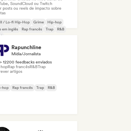
Tube, SoundCloud ou Twitch
ar posts ou reels de impacto sobre
stas
ll / Lo-fi Hip-Hop
Grime
Hip-hop
 em inglês
Rap francês
Trap
R&B
ul
Rapunchline
Mídia/Jornalista
> 12200 feedbacks enviados
-hop
Rap francês
R&B
Trap
ever artigos
p-hop
Rap francês
Trap
R&B