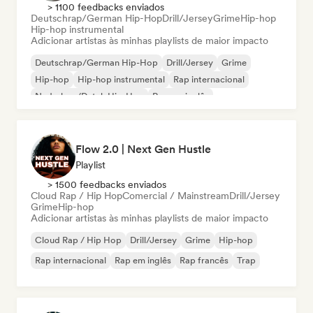
> 1100 feedbacks enviados
Deutschrap/German Hip-Hop
Drill/Jersey
Grime
Hip-hop
Hip-hop instrumental
Adicionar artistas às minhas playlists de maior impacto
Deutschrap/German Hip-Hop
Drill/Jersey
Grime
Hip-hop
Hip-hop instrumental
Rap internacional
Nederhop/Dutch Hip-Hop
Rap em inglês
Flow 2.0 | Next Gen Hustle
Playlist
> 1500 feedbacks enviados
Cloud Rap / Hip Hop
Comercial / Mainstream
Drill/Jersey
Grime
Hip-hop
Adicionar artistas às minhas playlists de maior impacto
Cloud Rap / Hip Hop
Drill/Jersey
Grime
Hip-hop
Rap internacional
Rap em inglês
Rap francês
Trap