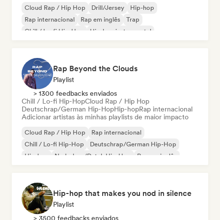
Cloud Rap / Hip Hop
Drill/Jersey
Hip-hop
Rap internacional
Rap em inglês
Trap
Chill / Lo-fi Hip-Hop
Hip-hop instrumental
Rap Beyond the Clouds
Playlist
> 1300 feedbacks enviados
Chill / Lo-fi Hip-Hop
Cloud Rap / Hip Hop
Deutschrap/German Hip-Hop
Hip-hop
Rap internacional
Adicionar artistas às minhas playlists de maior impacto
Cloud Rap / Hip Hop
Rap internacional
Chill / Lo-fi Hip-Hop
Deutschrap/German Hip-Hop
Hip-hop
Nederhop/Dutch Hip-Hop
Rap em inglês
Rap francês
Hip-hop that makes you nod in silence
Playlist
> 3500 feedbacks enviados