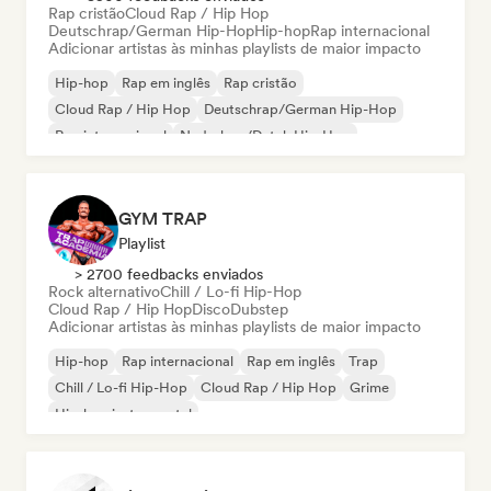
Rap cristão
Cloud Rap / Hip Hop
Deutschrap/German Hip-Hop
Hip-hop
Rap internacional
Adicionar artistas às minhas playlists de maior impacto
Hip-hop
Rap em inglês
Rap cristão
Cloud Rap / Hip Hop
Deutschrap/German Hip-Hop
Rap internacional
Nederhop/Dutch Hip-Hop
Rap francês
GYM TRAP
Playlist
> 2700 feedbacks enviados
Rock alternativo
Chill / Lo-fi Hip-Hop
Cloud Rap / Hip Hop
Disco
Dubstep
Adicionar artistas às minhas playlists de maior impacto
Hip-hop
Rap internacional
Rap em inglês
Trap
Chill / Lo-fi Hip-Hop
Cloud Rap / Hip Hop
Grime
Hip-hop instrumental