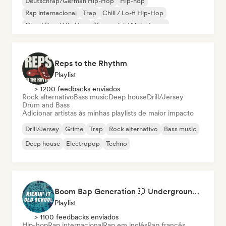
Deutschrap/German Hip-Hop
Hip-hop
Rap internacional
Trap
Chill / Lo-fi Hip-Hop
Cloud Rap / Hip Hop
Comercial / Mainstream
Deutschpop/German Pop
Reps to the Rhythm
Playlist
> 1200 feedbacks enviados
Rock alternativo
Bass music
Deep house
Drill/Jersey
Drum and Bass
Adicionar artistas às minhas playlists de maior impacto
Drill/Jersey
Grime
Trap
Rock alternativo
Bass music
Deep house
Electropop
Techno
Boom Bap Generation 💥 Underground Hip-Hop, East Coast & Jazz Rap
Playlist
> 1100 feedbacks enviados
Hip-hop
Rap internacional
Rap em inglês
Rap francês