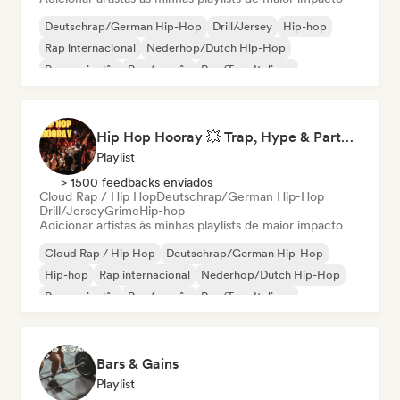
Deutschrap/German Hip-Hop
Drill/Jersey
Hip-hop
Rap internacional
Nederhop/Dutch Hip-Hop
Rap em inglês
Rap francês
Rap/Trap Italiano
Hip Hop Hooray 💥 Trap, Hype & Party Rap Bangers
Playlist
> 1500 feedbacks enviados
Cloud Rap / Hip Hop
Deutschrap/German Hip-Hop
Drill/Jersey
Grime
Hip-hop
Adicionar artistas às minhas playlists de maior impacto
Cloud Rap / Hip Hop
Deutschrap/German Hip-Hop
Hip-hop
Rap internacional
Nederhop/Dutch Hip-Hop
Rap em inglês
Rap francês
Rap/Trap Italiano
Bars & Gains
Playlist