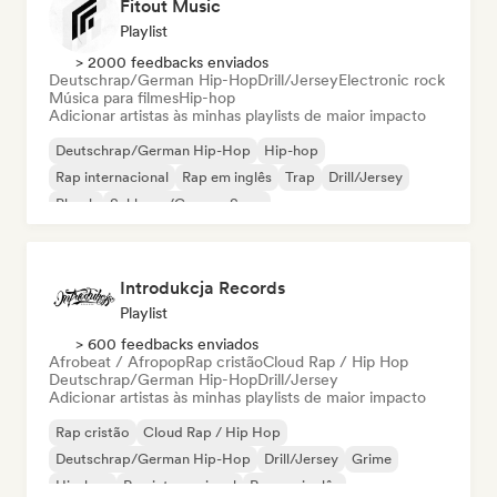
Fitout Music
Playlist
> 2000 feedbacks enviados
Deutschrap/German Hip-Hop
Drill/Jersey
Electronic rock
Música para filmes
Hip-hop
Adicionar artistas às minhas playlists de maior impacto
Deutschrap/German Hip-Hop
Hip-hop
Rap internacional
Rap em inglês
Trap
Drill/Jersey
Phonk
Schlager/German Song
Introdukcja Records
Playlist
> 600 feedbacks enviados
Afrobeat / Afropop
Rap cristão
Cloud Rap / Hip Hop
Deutschrap/German Hip-Hop
Drill/Jersey
Adicionar artistas às minhas playlists de maior impacto
Rap cristão
Cloud Rap / Hip Hop
Deutschrap/German Hip-Hop
Drill/Jersey
Grime
Hip-hop
Rap internacional
Rap em inglês