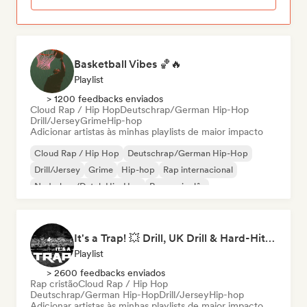
Basketball Vibes 🏀🔥
Playlist
> 1200 feedbacks enviados
Cloud Rap / Hip Hop
Deutschrap/German Hip-Hop
Drill/Jersey
Grime
Hip-hop
Adicionar artistas às minhas playlists de maior impacto
Cloud Rap / Hip Hop
Deutschrap/German Hip-Hop
Drill/Jersey
Grime
Hip-hop
Rap internacional
Nederhop/Dutch Hip-Hop
Rap em inglês
It's a Trap! 💥 Drill, UK Drill & Hard-Hitting Trap
Playlist
> 2600 feedbacks enviados
Rap cristão
Cloud Rap / Hip Hop
Deutschrap/German Hip-Hop
Drill/Jersey
Hip-hop
Adicionar artistas às minhas playlists de maior impacto