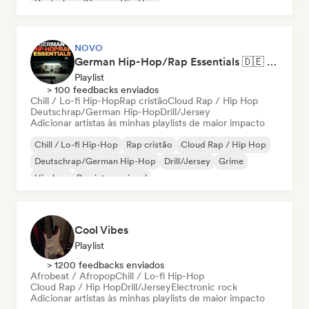
Deutschrap/German Hip-Hop
NOVO
German Hip-Hop/Rap Essentials 🇩🇪 Deutschrap, Cloud Rap & Trap
Playlist
> 100 feedbacks enviados
Chill / Lo-fi Hip-Hop
Rap cristão
Cloud Rap / Hip Hop
Deutschrap/German Hip-Hop
Drill/Jersey
Adicionar artistas às minhas playlists de maior impacto
Chill / Lo-fi Hip-Hop
Rap cristão
Cloud Rap / Hip Hop
Deutschrap/German Hip-Hop
Drill/Jersey
Grime
Hip-hop
Rap internacional
Cool Vibes
Playlist
> 1200 feedbacks enviados
Afrobeat / Afropop
Chill / Lo-fi Hip-Hop
Cloud Rap / Hip Hop
Drill/Jersey
Electronic rock
Adicionar artistas às minhas playlists de maior impacto