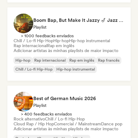
Boom Bap, But Make It Jazzy 🎷 Jazz Rap, Underground & Conscious Hip-Hop
Playlist
> 1000 feedbacks enviados
Chill / Lo-fi Hip-Hop
Hip-hop
Hip-hop instrumental
Rap internacional
Rap em inglês
Adicionar artistas às minhas playlists de maior impacto
Hip-hop
Rap internacional
Rap em inglês
Rap francês
Chill / Lo-fi Hip-Hop
Hip-hop instrumental
Best of German Music 2026
Playlist
> 400 feedbacks enviados
Rock alternativo
Chill / Lo-fi Hip-Hop
Cloud Rap / Hip Hop
Comercial / Mainstream
Dance pop
Adicionar artistas às minhas playlists de maior impacto