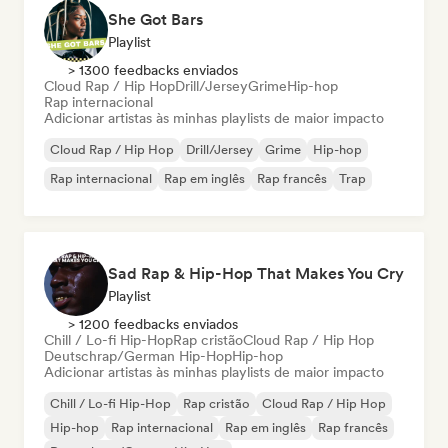
She Got Bars
Playlist
> 1300 feedbacks enviados
Cloud Rap / Hip Hop
Drill/Jersey
Grime
Hip-hop
Rap internacional
Adicionar artistas às minhas playlists de maior impacto
Cloud Rap / Hip Hop
Drill/Jersey
Grime
Hip-hop
Rap internacional
Rap em inglês
Rap francês
Trap
Sad Rap & Hip-Hop That Makes You Cry
Playlist
> 1200 feedbacks enviados
Chill / Lo-fi Hip-Hop
Rap cristão
Cloud Rap / Hip Hop
Deutschrap/German Hip-Hop
Hip-hop
Adicionar artistas às minhas playlists de maior impacto
Chill / Lo-fi Hip-Hop
Rap cristão
Cloud Rap / Hip Hop
Hip-hop
Rap internacional
Rap em inglês
Rap francês