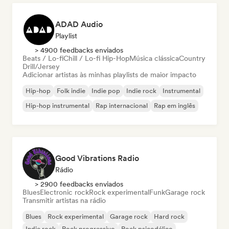
ADAD Audio
Playlist
> 4900 feedbacks enviados
Beats / Lo-fi
Chill / Lo-fi Hip-Hop
Música clássica
Country
Drill/Jersey
Adicionar artistas às minhas playlists de maior impacto
Hip-hop
Folk indie
Indie pop
Indie rock
Instrumental
Hip-hop instrumental
Rap internacional
Rap em inglês
Good Vibrations Radio
Rádio
> 2900 feedbacks enviados
Blues
Electronic rock
Rock experimental
Funk
Garage rock
Transmitir artistas na rádio
Blues
Rock experimental
Garage rock
Hard rock
Indie rock
Rock progressivo
Rock psicodélico