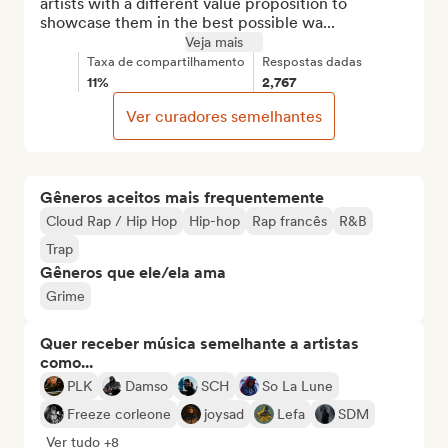
artists with a different value proposition to 
showcase them in the best possible wa...
Veja mais
Taxa de compartilhamento
Respostas dadas
11%
2,767
Ver curadores semelhantes
Gêneros aceitos mais frequentemente
Cloud Rap / Hip Hop
Hip-hop
Rap francês
R&B
Trap
Gêneros que ele/ela ama
Grime
Quer receber música semelhante a artistas
como...
PLK
Damso
SCH
So La Lune
Freeze corleone
joysad
Lefa
SDM
Ver tudo +8