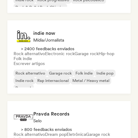
Rock & Roll / Rock Clássico
indie now
Mídia/Jornalista
> 2400 feedbacks enviados
Rock alternativo
Electronic rock
Garage rock
Hip-hop
Folk indie
Escrever artigos
Rock alternativo
Garage rock
Folk indie
Indie pop
Indie rock
Rap internacional
Metal / Heavy metal
Pop rock
Pravda Records
Selo
> 800 feedbacks enviados
Rock alternativo
Dream pop
Eletrônica
Garage rock