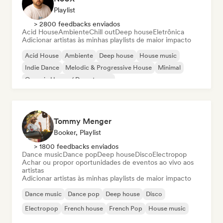
Playlist
> 2800 feedbacks enviados
Acid House
Ambiente
Chill out
Deep house
Eletrônica
Adicionar artistas às minhas playlists de maior impacto
Acid House
Ambiente
Deep house
House music
Indie Dance
Melodic & Progressive House
Minimal
Organic House / Downtempo
Tommy Menger
Booker, Playlist
> 1800 feedbacks enviados
Dance music
Dance pop
Deep house
Disco
Electropop
Achar ou propor oportunidades de eventos ao vivo aos
artistas
Adicionar artistas às minhas playlists de maior impacto
Dance music
Dance pop
Deep house
Disco
Electropop
French house
French Pop
House music