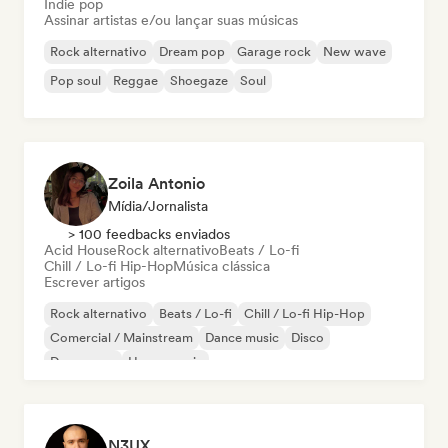
Indie pop
Assinar artistas e/ou lançar suas músicas
Rock alternativo
Dream pop
Garage rock
New wave
Pop soul
Reggae
Shoegaze
Soul
Zoila Antonio
Mídia/Jornalista
> 100 feedbacks enviados
Acid House
Rock alternativo
Beats / Lo-fi
Chill / Lo-fi Hip-Hop
Música clássica
Escrever artigos
Rock alternativo
Beats / Lo-fi
Chill / Lo-fi Hip-Hop
Comercial / Mainstream
Dance music
Disco
Dream pop
House music
N3UX