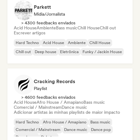
Parkett
Mídia/Jornalista
> 4300 feedbacks enviados
Acid House
Ambiente
Bass music
Chill House
Chill out
Escrever artigos
Hard Techno
Acid House
Ambiente
Chill House
Chill out
Deep house
Eletrônica
Funky / Jackin House
Cracking Records
Playlist
> 4600 feedbacks enviados
Acid House
Afro House / Amapiano
Bass music
Comercial / Mainstream
Dance music
Adicionar artistas às minhas playlists de maior impacto
Hard Techno
Afro House / Amapiano
Bass music
Comercial / Mainstream
Dance music
Dance pop
Deep house
Dubstep