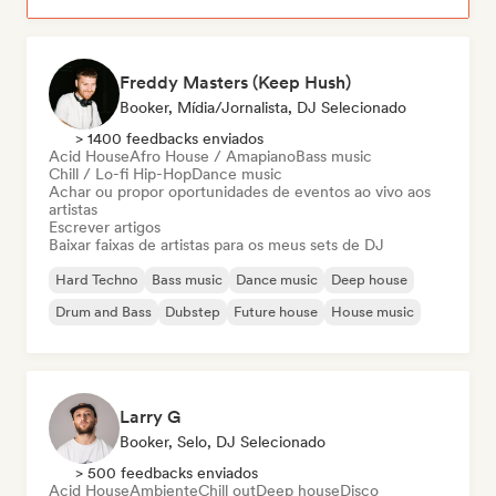
Freddy Masters (Keep Hush)
Booker, Mídia/Jornalista, DJ Selecionado
> 1400 feedbacks enviados
Acid House
Afro House / Amapiano
Bass music
Chill / Lo-fi Hip-Hop
Dance music
Achar ou propor oportunidades de eventos ao vivo aos
artistas
Escrever artigos
Baixar faixas de artistas para os meus sets de DJ
Hard Techno
Bass music
Dance music
Deep house
Drum and Bass
Dubstep
Future house
House music
Larry G
Booker, Selo, DJ Selecionado
> 500 feedbacks enviados
Acid House
Ambiente
Chill out
Deep house
Disco