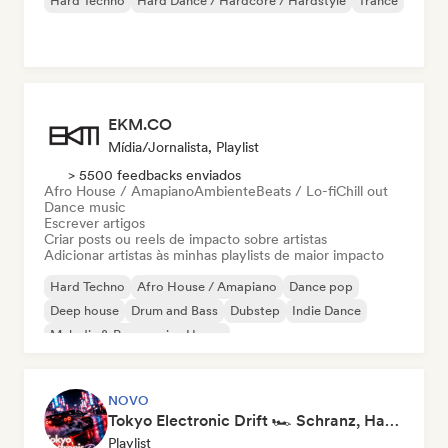
Hard Techno
Hard Dance / Hardcore / Hardstyle
Trance
EKM.CO
Mídia/Jornalista, Playlist
> 5500 feedbacks enviados
Afro House / Amapiano
Ambiente
Beats / Lo-fi
Chill out
Dance music
Escrever artigos
Criar posts ou reels de impacto sobre artistas
Adicionar artistas às minhas playlists de maior impacto
Hard Techno
Afro House / Amapiano
Dance pop
Deep house
Drum and Bass
Dubstep
Indie Dance
Melodic & Progressive House
NOVO
Tokyo Electronic Drift 🏎️ Schranz, Hard Techno & Anime EDM
Playlist