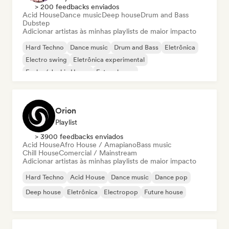
> 200 feedbacks enviados
Acid House
Dance music
Deep house
Drum and Bass
Dubstep
Adicionar artistas às minhas playlists de maior impacto
Hard Techno
Dance music
Drum and Bass
Eletrônica
Electro swing
Eletrônica experimental
Funky / Jackin House
Future house
Orion
Playlist
> 3900 feedbacks enviados
Acid House
Afro House / Amapiano
Bass music
Chill House
Comercial / Mainstream
Adicionar artistas às minhas playlists de maior impacto
Hard Techno
Acid House
Dance music
Dance pop
Deep house
Eletrônica
Electropop
Future house