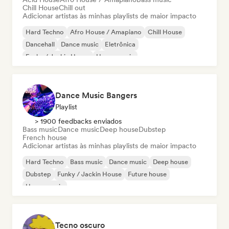
Chill House
Chill out
Adicionar artistas às minhas playlists de maior impacto
Hard Techno
Afro House / Amapiano
Chill House
Dancehall
Dance music
Eletrônica
Funky / Jackin House
House music
Dance Music Bangers
Playlist
> 1900 feedbacks enviados
Bass music
Dance music
Deep house
Dubstep
French house
Adicionar artistas às minhas playlists de maior impacto
Hard Techno
Bass music
Dance music
Deep house
Dubstep
Funky / Jackin House
Future house
House music
Tecno oscuro