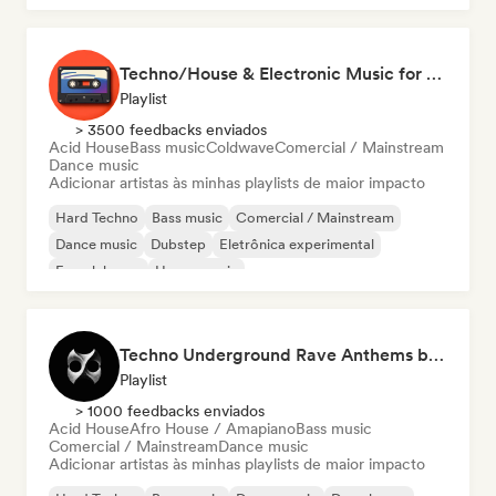
Techno/House & Electronic Music for Svea Playlists
Playlist
> 3500 feedbacks enviados
Acid House
Bass music
Coldwave
Comercial / Mainstream
Dance music
Adicionar artistas às minhas playlists de maior impacto
Hard Techno
Bass music
Comercial / Mainstream
Dance music
Dubstep
Eletrônica experimental
French house
House music
Techno Underground Rave Anthems by Orphium
Playlist
> 1000 feedbacks enviados
Acid House
Afro House / Amapiano
Bass music
Comercial / Mainstream
Dance music
Adicionar artistas às minhas playlists de maior impacto