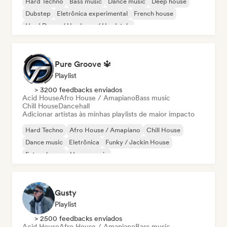
Hard Techno
Bass music
Dance music
Deep house
Dubstep
Eletrônica experimental
French house
Hard Dance / Hardcore / Hardstyle
Pure Groove 🔱
Playlist
> 3200 feedbacks enviados
Acid House
Afro House / Amapiano
Bass music
Chill House
Dancehall
Adicionar artistas às minhas playlists de maior impacto
Hard Techno
Afro House / Amapiano
Chill House
Dance music
Eletrônica
Funky / Jackin House
Future house
House music
Gusty
Playlist
> 2500 feedbacks enviados
Acid House
Afro House / Amapiano
Bass music