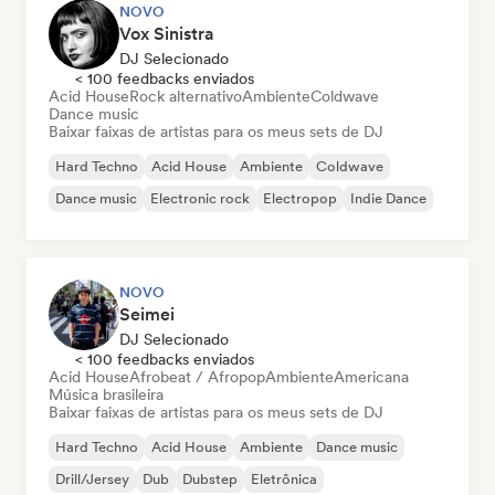
NOVO
Vox Sinistra
DJ Selecionado
< 100 feedbacks enviados
Acid House
Rock alternativo
Ambiente
Coldwave
Dance music
Baixar faixas de artistas para os meus sets de DJ
Hard Techno
Acid House
Ambiente
Coldwave
Dance music
Electronic rock
Electropop
Indie Dance
NOVO
Seimei
DJ Selecionado
< 100 feedbacks enviados
Acid House
Afrobeat / Afropop
Ambiente
Americana
Música brasileira
Baixar faixas de artistas para os meus sets de DJ
Hard Techno
Acid House
Ambiente
Dance music
Drill/Jersey
Dub
Dubstep
Eletrônica