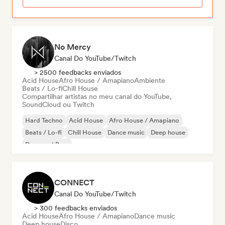
No Mercy
Canal Do YouTube/Twitch
> 2500 feedbacks enviados
Acid House
Afro House / Amapiano
Ambiente
Beats / Lo-fi
Chill House
Compartilhar artistas no meu canal do YouTube,
SoundCloud ou Twitch
Hard Techno
Acid House
Afro House / Amapiano
Beats / Lo-fi
Chill House
Dance music
Deep house
Drum and Bass
CONNECT
Canal Do YouTube/Twitch
> 300 feedbacks enviados
Acid House
Afro House / Amapiano
Dance music
Deep house
Disco