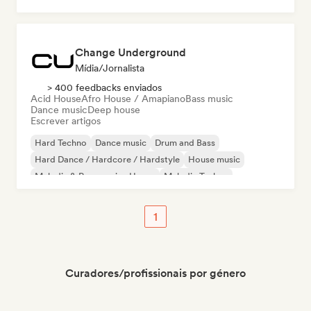
Change Underground
Mídia/Jornalista
> 400 feedbacks enviados
Acid House
Afro House / Amapiano
Bass music
Dance music
Deep house
Escrever artigos
Hard Techno
Dance music
Drum and Bass
Hard Dance / Hardcore / Hardstyle
House music
Melodic & Progressive House
Melodic Techno
Psy-Trance
1
Curadores/profissionais por género