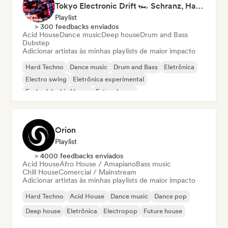
Tokyo Electronic Drift 🏎️ Schranz, Hard Techno & Anime EDM
Playlist
> 300 feedbacks enviados
Acid House
Dance music
Deep house
Drum and Bass
Dubstep
Adicionar artistas às minhas playlists de maior impacto
Hard Techno
Dance music
Drum and Bass
Eletrônica
Electro swing
Eletrônica experimental
Funky / Jackin House
Future house
Orion
Playlist
> 4000 feedbacks enviados
Acid House
Afro House / Amapiano
Bass music
Chill House
Comercial / Mainstream
Adicionar artistas às minhas playlists de maior impacto
Hard Techno
Acid House
Dance music
Dance pop
Deep house
Eletrônica
Electropop
Future house