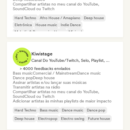
Compartilhar artistas no meu canal do YouTube,
SoundCloud ou Twitch
Hard Techno
Afro House / Amapiano
Deep house
Eletrônica
House music
Indie Dance
Melodic & Progressive House
Minimal
Kiwistage
Canal Do YouTube/Twitch, Selo, Playlist, Rádio
> 4000 feedbacks enviados
Bass music
Comercial / Mainstream
Dance music
Dance pop
Deep house
Assinar artistas e/ou lançar suas músicas
Transmitir artistas na rádio
Compartilhar artistas no meu canal do YouTube,
SoundCloud ou Twitch
Adicionar artistas às minhas playlists de maior impacto
Hard Techno
Bass music
Dance music
Dance pop
Deep house
Electropop
Electro swing
Future house