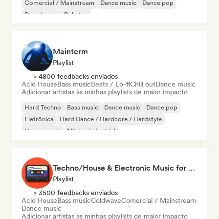
Comercial / Mainstream
Dance music
Dance pop
Deep house
Dubstep
Mainterm
Playlist
> 4800 feedbacks enviados
Acid House
Bass music
Beats / Lo-fi
Chill out
Dance music
Adicionar artistas às minhas playlists de maior impacto
Hard Techno
Bass music
Dance music
Dance pop
Eletrônica
Hard Dance / Hardcore / Hardstyle
House music
Música industrial
Techno/House & Electronic Music for Svea Playlists
Playlist
> 3500 feedbacks enviados
Acid House
Bass music
Coldwave
Comercial / Mainstream
Dance music
Adicionar artistas às minhas playlists de maior impacto