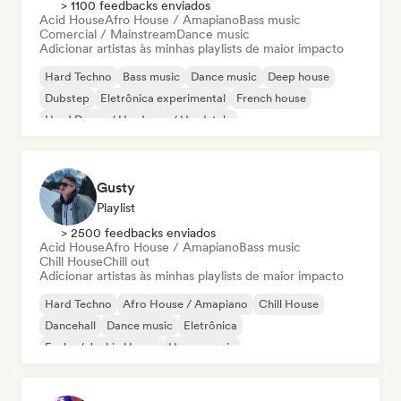
> 1100 feedbacks enviados
Acid House
Afro House / Amapiano
Bass music
Comercial / Mainstream
Dance music
Adicionar artistas às minhas playlists de maior impacto
Hard Techno
Bass music
Dance music
Deep house
Dubstep
Eletrônica experimental
French house
Hard Dance / Hardcore / Hardstyle
Gusty
Playlist
> 2500 feedbacks enviados
Acid House
Afro House / Amapiano
Bass music
Chill House
Chill out
Adicionar artistas às minhas playlists de maior impacto
Hard Techno
Afro House / Amapiano
Chill House
Dancehall
Dance music
Eletrônica
Funky / Jackin House
House music