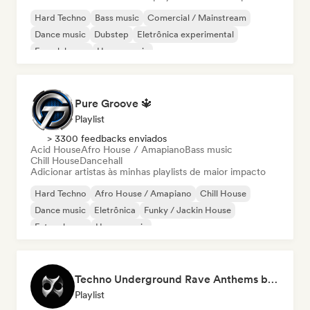
Hard Techno
Bass music
Comercial / Mainstream
Dance music
Dubstep
Eletrônica experimental
French house
House music
Pure Groove 🔱
Playlist
> 3300 feedbacks enviados
Acid House
Afro House / Amapiano
Bass music
Chill House
Dancehall
Adicionar artistas às minhas playlists de maior impacto
Hard Techno
Afro House / Amapiano
Chill House
Dance music
Eletrônica
Funky / Jackin House
Future house
House music
Techno Underground Rave Anthems by Orphium
Playlist