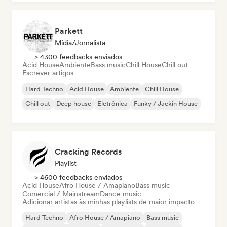
Parkett
Mídia/Jornalista
> 4300 feedbacks enviados
Acid House
Ambiente
Bass music
Chill House
Chill out
Escrever artigos
Hard Techno
Acid House
Ambiente
Chill House
Chill out
Deep house
Eletrônica
Funky / Jackin House
Cracking Records
Playlist
> 4600 feedbacks enviados
Acid House
Afro House / Amapiano
Bass music
Comercial / Mainstream
Dance music
Adicionar artistas às minhas playlists de maior impacto
Hard Techno
Afro House / Amapiano
Bass music