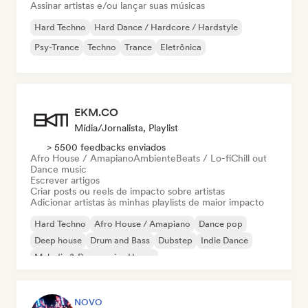
Assinar artistas e/ou lançar suas músicas
Hard Techno
Hard Dance / Hardcore / Hardstyle
Psy-Trance
Techno
Trance
Eletrônica
EKM.CO
Mídia/Jornalista, Playlist
> 5500 feedbacks enviados
Afro House / Amapiano
Ambiente
Beats / Lo-fi
Chill out
Dance music
Escrever artigos
Criar posts ou reels de impacto sobre artistas
Adicionar artistas às minhas playlists de maior impacto
Hard Techno
Afro House / Amapiano
Dance pop
Deep house
Drum and Bass
Dubstep
Indie Dance
Melodic & Progressive House
NOVO