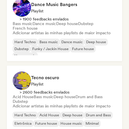
Dance Music Bangers
Playlist
> 1900 feedbacks enviados
Bass music
Dance music
Deep house
Dubstep
French house
Adicionar artistas às minhas playlists de maior impacto
Hard Techno
Bass music
Dance music
Deep house
Dubstep
Funky / Jackin House
Future house
House music
Tecno oscuro
Playlist
> 2600 feedbacks enviados
Acid House
Bass music
Deep house
Drum and Bass
Dubstep
Adicionar artistas às minhas playlists de maior impacto
Hard Techno
Acid House
Deep house
Drum and Bass
Eletrônica
Future house
House music
Minimal