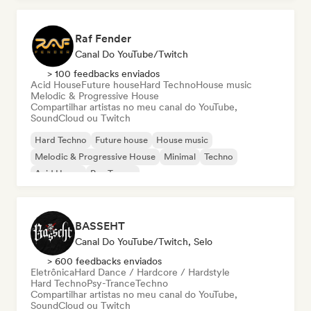
Raf Fender
Canal Do YouTube/Twitch
> 100 feedbacks enviados
Acid House
Future house
Hard Techno
House music
Melodic & Progressive House
Compartilhar artistas no meu canal do YouTube,
SoundCloud ou Twitch
Hard Techno
Future house
House music
Melodic & Progressive House
Minimal
Techno
Acid House
Psy-Trance
BASSEHT
Canal Do YouTube/Twitch, Selo
> 600 feedbacks enviados
Eletrônica
Hard Dance / Hardcore / Hardstyle
Hard Techno
Psy-Trance
Techno
Compartilhar artistas no meu canal do YouTube,
SoundCloud ou Twitch