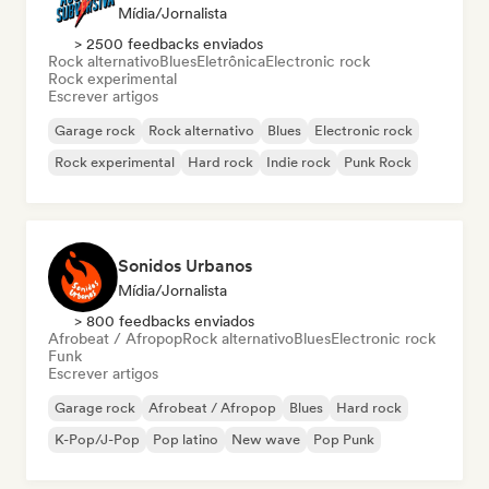
Mídia/Jornalista
> 2500 feedbacks enviados
Rock alternativo
Blues
Eletrônica
Electronic rock
Rock experimental
Escrever artigos
Garage rock
Rock alternativo
Blues
Electronic rock
Rock experimental
Hard rock
Indie rock
Punk Rock
Sonidos Urbanos
Mídia/Jornalista
> 800 feedbacks enviados
Afrobeat / Afropop
Rock alternativo
Blues
Electronic rock
Funk
Escrever artigos
Garage rock
Afrobeat / Afropop
Blues
Hard rock
K-Pop/J-Pop
Pop latino
New wave
Pop Punk