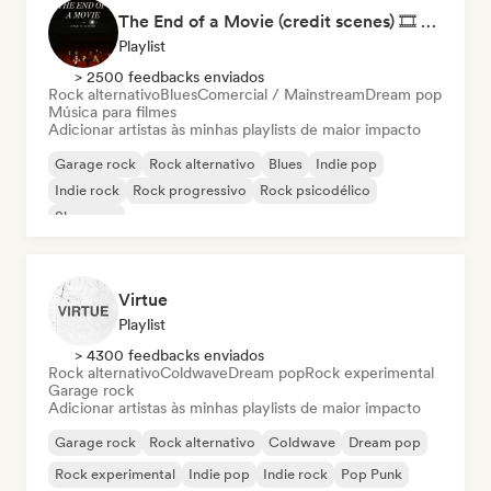
The End of a Movie (credit scenes) 🎞️ Cinematic Dream Pop & Bedroom Indie
Playlist
> 2500 feedbacks enviados
Rock alternativo
Blues
Comercial / Mainstream
Dream pop
Música para filmes
Adicionar artistas às minhas playlists de maior impacto
Garage rock
Rock alternativo
Blues
Indie pop
Indie rock
Rock progressivo
Rock psicodélico
Shoegaze
Virtue
Playlist
> 4300 feedbacks enviados
Rock alternativo
Coldwave
Dream pop
Rock experimental
Garage rock
Adicionar artistas às minhas playlists de maior impacto
Garage rock
Rock alternativo
Coldwave
Dream pop
Rock experimental
Indie pop
Indie rock
Pop Punk