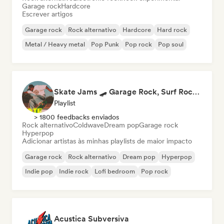
Garage rock
Hardcore
Escrever artigos
Garage rock
Rock alternativo
Hardcore
Hard rock
Metal / Heavy metal
Pop Punk
Pop rock
Pop soul
Skate Jams 🛹 Garage Rock, Surf Rock & Neo-Psych
Playlist
> 1800 feedbacks enviados
Rock alternativo
Coldwave
Dream pop
Garage rock
Hyperpop
Adicionar artistas às minhas playlists de maior impacto
Garage rock
Rock alternativo
Dream pop
Hyperpop
Indie pop
Indie rock
Lofi bedroom
Pop rock
Acustica Subversiva