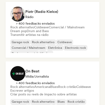
Piotr (Radio Kielce)
Rádio
> 400 feedbacks enviados
Rock alternativo
Coldwave
Comercial / Mainstream
Dream pop
Drum and Bass
Transmitir artistas na rádio
Garage rock
Rock alternativo
Coldwave
Comercial / Mainstream
Eletrônica
Electronic rock
Rock experimental
Hip-hop
On Beat
Mídia/Jornalista
> 400 feedbacks enviados
Rock alternativo
Americana
Blues
Rock cristão
Coldwave
Escrever artigos
Criar posts ou reels de impacto sobre artistas
Garage rock
Rock alternativo
Blues
Rock cristão