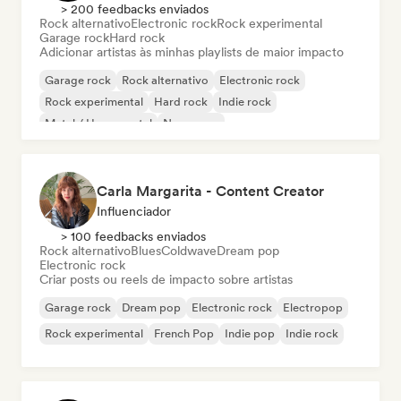
> 200 feedbacks enviados
Rock alternativo
Electronic rock
Rock experimental
Garage rock
Hard rock
Adicionar artistas às minhas playlists de maior impacto
Garage rock
Rock alternativo
Electronic rock
Rock experimental
Hard rock
Indie rock
Metal / Heavy metal
New wave
Carla Margarita - Content Creator
Influenciador
> 100 feedbacks enviados
Rock alternativo
Blues
Coldwave
Dream pop
Electronic rock
Criar posts ou reels de impacto sobre artistas
Garage rock
Dream pop
Electronic rock
Electropop
Rock experimental
French Pop
Indie pop
Indie rock