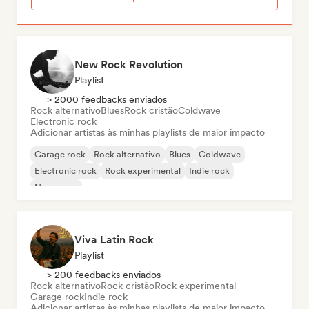
New Rock Revolution
Playlist
> 2000 feedbacks enviados
Rock alternativo
Blues
Rock cristão
Coldwave
Electronic rock
Adicionar artistas às minhas playlists de maior impacto
Garage rock
Rock alternativo
Blues
Coldwave
Electronic rock
Rock experimental
Indie rock
New wave
Viva Latin Rock
Playlist
> 200 feedbacks enviados
Rock alternativo
Rock cristão
Rock experimental
Garage rock
Indie rock
Adicionar artistas às minhas playlists de maior impacto