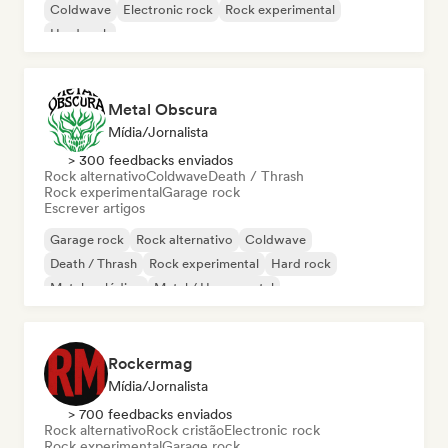
Coldwave
Electronic rock
Rock experimental
Hard rock
Metal Obscura
Mídia/Jornalista
> 300 feedbacks enviados
Rock alternativo
Coldwave
Death / Thrash
Rock experimental
Garage rock
Escrever artigos
Garage rock
Rock alternativo
Coldwave
Death / Thrash
Rock experimental
Hard rock
Metal melódico
Metal / Heavy metal
Rockermag
Mídia/Jornalista
> 700 feedbacks enviados
Rock alternativo
Rock cristão
Electronic rock
Rock experimental
Garage rock