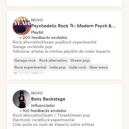
NOVO
Psychedelic Rock 🌀: Modern Psych & Turkish Vibes
Playlist
> 200 feedbacks enviados
Rock alternativo
Dream pop
Rock experimental
Garage rock
Indie pop
Adicionar artistas às minhas playlists de maior impacto
Garage rock
Rock alternativo
Dream pop
Rock experimental
Indie pop
Indie rock
New wave
Pop psicodélico
NOVO
Bony Backstage
Influenciador
> 100 feedbacks enviados
Rock alternativo
Death / Thrash
Dream pop
Electronic rock
Rock experimental
Criar posts ou reels de impacto sobre artistas