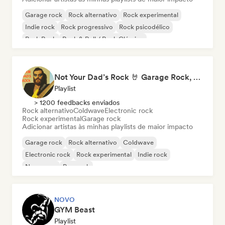
Garage rock
Rock alternativo
Rock experimental
Indie rock
Rock progressivo
Rock psicodélico
Punk Rock
Rock & Roll / Rock Clássico
Not Your Dad’s Rock 🤘 Garage Rock, Alt-Rock & Indie Anthems
Playlist
> 1200 feedbacks enviados
Rock alternativo
Coldwave
Electronic rock
Rock experimental
Garage rock
Adicionar artistas às minhas playlists de maior impacto
Garage rock
Rock alternativo
Coldwave
Electronic rock
Rock experimental
Indie rock
New wave
Pop rock
NOVO
GYM Beast
Playlist