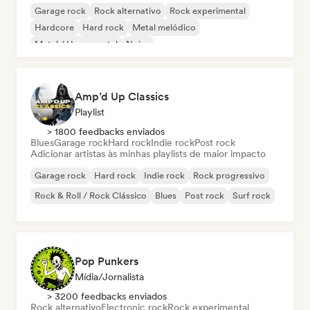
Garage rock
Rock alternativo
Rock experimental
Hardcore
Hard rock
Metal melódico
Metal / Heavy metal
Noise
Amp’d Up Classics
Playlist
> 1800 feedbacks enviados
Blues
Garage rock
Hard rock
Indie rock
Post rock
Adicionar artistas às minhas playlists de maior impacto
Garage rock
Hard rock
Indie rock
Rock progressivo
Rock & Roll / Rock Clássico
Blues
Post rock
Surf rock
Pop Punkers
Mídia/Jornalista
> 3200 feedbacks enviados
Rock alternativo
Electronic rock
Rock experimental